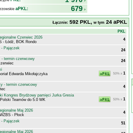
kacyjne
679
aPKL:
trzowskie
592 PKL,
24 aPKL
Łącznie:
w tym
j
PKL
egionalne Czerwiec 2026
4
S - Łódź, BOK Rondo
 - Pajączek
24
- termin czerwcowy
24
zerwiec
ki
1
riał Edwarda Mikołajczyka
50% x
 - termin czerwcowy
4
iec
ki Kongres Brydżowy pamięci Jurka Gresia
1
 Polski Teamów do 5.0 WK
50% x
egionalne Maj 2026
4
 WZBS - Płock
 - Pajączek
51
egionalne Maj 2026