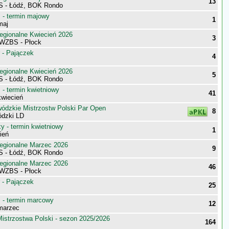
13
S - Łódź, BOK Rondo
- termin majowy
1
maj
egionalne Kwiecień 2026
3
 WZBS - Płock
 - Pajączek
4
egionalne Kwiecień 2026
5
S - Łódź, BOK Rondo
- termin kwietniowy
41
wiecień
wódzkie Mistrzostw Polski Par Open
8
ódzki LD
 - termin kwietniowy
1
ień
egionalne Marzec 2026
9
S - Łódź, BOK Rondo
egionalne Marzec 2026
46
 WZBS - Płock
 - Pajączek
25
- termin marcowy
12
marzec
istrzostwa Polski - sezon 2025/2026
164