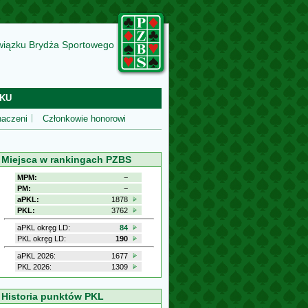
wiązku Brydża Sportowego
KU
aczeni
Członkowie honorowi
Miejsca w rankingach PZBS
MPM:
−
PM:
−
aPKL:
1878
PKL:
3762
aPKL okręg LD:
84
PKL okręg LD:
190
aPKL 2026:
1677
PKL 2026:
1309
Historia punktów PKL