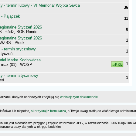
 - termin lutowy - VI Memoriał Wojtka Siwca
36
 - Pajączek
11
egionalne Styczeń 2026
8
S - Łódź, BOK Rondo
egionalne Styczeń 2026
1
 WZBS - Płock
- termin styczniowy
1
styczeń
iał Marka Kochowicza
1
 max (01) - WOŚP
 - termin styczniowy
1
eń
warzaniu danych osobowych znajdują się
w niniejszym dokumencie
łaściwe lub niepełne,
skorzystaj z formularza
, a Twoje uwagi trafią do właściwego administr
cia lub jest niewłaściwe przygotuj zdjęcie w formacie JPG, w rozdzielczości 130x160px lub wi
ministratora bazy danych w okręgu Łódzkim