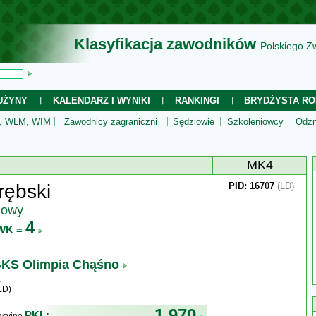
Klasyfikacja zawodników
Polskiego Z
UŻYNY
KALENDARZ I WYNIKI
RANKINGI
BRYDŻYSTA RO
 WLM, WIM
Zawodnicy zagraniczni
Sędziowie
Szkoleniowcy
Odzn
MK4
rębski
PID: 16707
(LD)
jowy
4
WK =
KS Olimpia Chąśno
LD)
1 970
PKL: