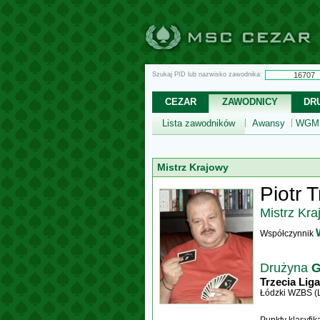
Szukaj PID lub nazwisko zawodnika:
CEZAR
ZAWODNICY
DR
Lista zawodników
Awansy
WGM,
Mistrz Krajowy
Piotr T
Mistrz Kra
Współczynnik
Drużyna
G
Trzecia Liga
Łódzki WZBS (