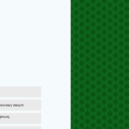
atora bazy danych
ększej,