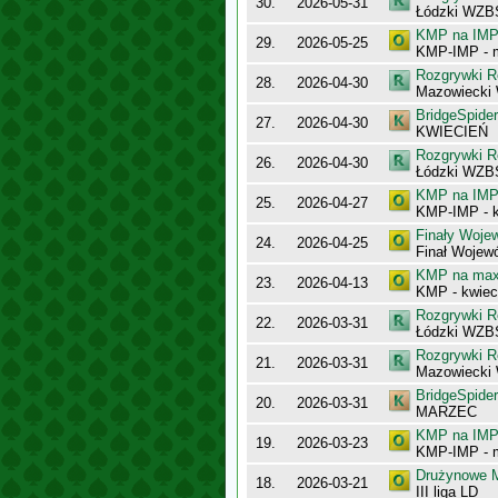
30.
2026-05-31
Łódzki WZB
KMP na IMP 
29.
2026-05-25
KMP-IMP - 
Rozgrywki R
28.
2026-04-30
Mazowiecki
BridgeSpider
27.
2026-04-30
KWIECIEŃ
Rozgrywki R
26.
2026-04-30
Łódzki WZB
KMP na IMP 
25.
2026-04-27
KMP-IMP - k
Finały Woje
24.
2026-04-25
Finał Wojew
KMP na maxy
23.
2026-04-13
KMP - kwiec
Rozgrywki R
22.
2026-03-31
Łódzki WZB
Rozgrywki R
21.
2026-03-31
Mazowiecki
BridgeSpider
20.
2026-03-31
MARZEC
KMP na IMP 
19.
2026-03-23
KMP-IMP - 
Drużynowe M
18.
2026-03-21
III liga LD