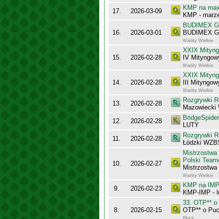
KMP na maxy
17.
2026-03-09
KMP - marz
BUDIMEX Gra
16.
2026-03-01
BUDIMEX Gra
Warlity Wielkie
XXIX Mityng
15.
2026-02-28
IV Mityngowy
Warlity Wielkie
XXIX Mityng
14.
2026-02-28
III Mityngow
Warlity Wielkie
Rozgrywki R
13.
2026-02-28
Mazowiecki
BridgeSpider
12.
2026-02-28
LUTY
Rozgrywki R
11.
2026-02-28
Łódzki WZB
Mistrzostwa
Polski Team
10.
2026-02-27
Mistrzostw
Warlity Wielkie
KMP na IMP 
9.
2026-02-23
KMP-IMP - l
33. OTP** o
8.
2026-02-15
OTP** o Puc
Płock