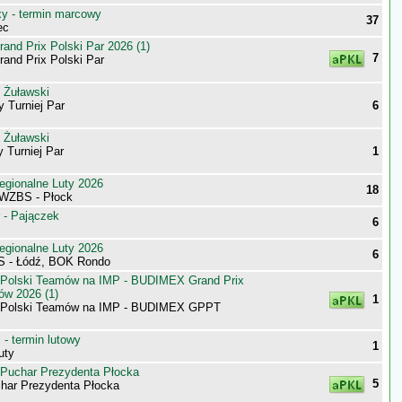
 - termin marcowy
37
ec
nd Prix Polski Par 2026 (1)
7
nd Prix Polski Par
 Żuławski
 Turniej Par
6
 Żuławski
y Turniej Par
1
egionalne Luty 2026
18
 WZBS - Płock
 - Pajączek
6
egionalne Luty 2026
6
S - Łódź, BOK Rondo
 Polski Teamów na IMP - BUDIMEX Grand Prix
ów 2026 (1)
1
a Polski Teamów na IMP - BUDIMEX GPPT
- termin lutowy
1
uty
 Puchar Prezydenta Płocka
5
har Prezydenta Płocka