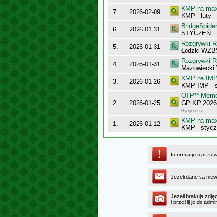
KMP na maxy
7.
2026-02-09
KMP - luty
BridgeSpider
6.
2026-01-31
STYCZEŃ
Rozgrywki R
5.
2026-01-31
Łódzki WZB
Rozgrywki R
4.
2026-01-31
Mazowiecki
KMP na IMP 
3.
2026-01-26
KMP-IMP - 
OTP** Memor
2.
2026-01-25
GP KP 2026
Bydgoszcz
KMP na maxy
1.
2026-01-12
KMP - stycz
Informacje o przet
Jeżeli dane są niew
Jeżeli brakuje zdję
i prześlij je do ad