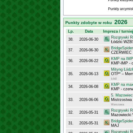
Punkty klasyfi
Punkty arcymis
2026
Punkty zdobyte w roku
Lp.
Data
Impreza / turnie
Rozgrywki R
38.
2026-06-30
Łódzki WZB
BridgeSpider
37.
2026-06-30
CZERWIEC
KMP na IMP 
36.
2026-06-22
KMP-IMP - c
Mityng Łódz
35.
2026-06-13
OTP* – Memo
Łódź
KMP na maxy
34.
2026-06-08
KMP - czerw
5. Mazowiec
33.
2026-06-06
Mistrzostwa
Warszawa
Rozgrywki R
32.
2026-05-31
Mazowiecki
BridgeSpider
31.
2026-05-31
MAJ
Rozgrywki R