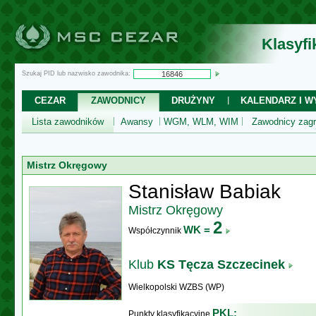
Klasyf
Szukaj PID lub nazwisko zawodnika:
CEZAR
ZAWODNICY
DRUŻYNY
KALENDARZ I WY
Lista zawodników
Awansy
WGM, WLM, WIM
Zawodnicy zagr
Mistrz Okręgowy
Stanisław Babiak
Mistrz Okręgowy
2
WK =
Współczynnik
Klub
KS Tęcza Szczecinek
Wielkopolski WZBS (WP)
PKL:
Punkty klasyfikacyjne