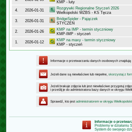
KMP - luty
Rozgrywki Regionalne Styczeń 2026
4.
2026-01-31
Wielkopolski WZBS - KS Tęcza
BridgeSpider - Pajączek
3.
2026-01-31
STYCZEŃ
KMP na IMP - termin styczniowy
2.
2026-01-26
KMP-IMP - styczeń
KMP na maxy - termin styczniowy
1.
2026-01-12
KMP - styczeń
Informacje o przetwarzaniu danych osobowych znajdują
Jeżeli dane są niewłaściwe lub niepełne,
skorzystaj z for
Jeżeli brakuje zdjęcia lub jest niewłaściwe przygotuj zd
i prześlij je do administratora bazy danych w okręgu Wie
Sprawdź, kto jest
administratorem w okręgu Wielkopolsk
Informacje o przetwa
Problemy w działaniu
System do swojego dzi