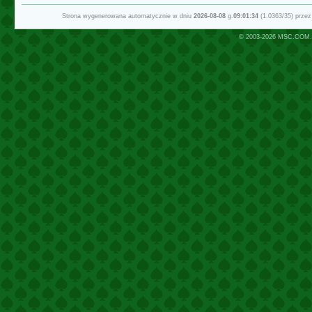
Strona wygenerowana automatycznie w dniu
2026-08-08
g.
09:01:34
(1.0363/35) prze
© 2003-2026
MSC.COM.