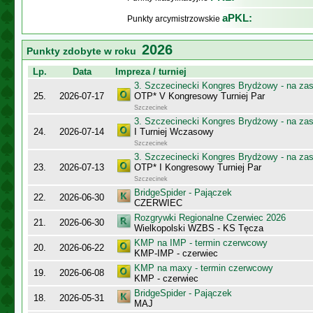
aPKL:
Punkty arcymistrzowskie
2026
Punkty zdobyte w roku
Lp.
Data
Impreza / turniej
3. Szczecinecki Kongres Brydżowy - na za
25.
2026-07-17
OTP* V Kongresowy Turniej Par
Szczecinek
3. Szczecinecki Kongres Brydżowy - na za
24.
2026-07-14
I Turniej Wczasowy
Szczecinek
3. Szczecinecki Kongres Brydżowy - na za
23.
2026-07-13
OTP* I Kongresowy Turniej Par
Szczecinek
BridgeSpider - Pajączek
22.
2026-06-30
CZERWIEC
Rozgrywki Regionalne Czerwiec 2026
21.
2026-06-30
Wielkopolski WZBS - KS Tęcza
KMP na IMP - termin czerwcowy
20.
2026-06-22
KMP-IMP - czerwiec
KMP na maxy - termin czerwcowy
19.
2026-06-08
KMP - czerwiec
BridgeSpider - Pajączek
18.
2026-05-31
MAJ