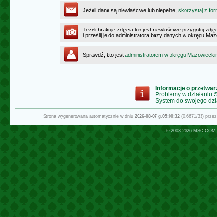
Jeżeli dane są niewłaściwe lub niepełne,
skorzystaj z for
Jeżeli brakuje zdjęcia lub jest niewłaściwe przygotuj zd
i prześlij je do administratora bazy danych w okręgu Ma
Sprawdź, kto jest
administratorem w okręgu Mazowiecki
Informacje o przetwa
Problemy w działaniu
System do swojego dzi
Strona wygenerowana automatycznie w dniu
2026-08-07
g.
05:00:32
(0.6671/33) prze
© 2003-2026
MSC.COM.