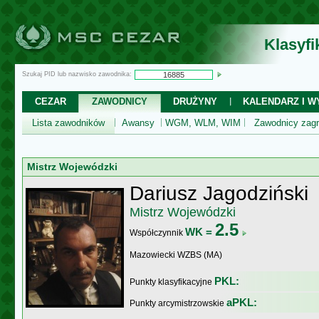
Klasyf
Szukaj PID lub nazwisko zawodnika:
CEZAR
ZAWODNICY
DRUŻYNY
KALENDARZ I WY
Lista zawodników
Awansy
WGM, WLM, WIM
Zawodnicy zagr
Mistrz Wojewódzki
Dariusz Jagodziński
Mistrz Wojewódzki
2.5
WK =
Współczynnik
Mazowiecki WZBS (MA)
PKL:
Punkty klasyfikacyjne
aPKL:
Punkty arcymistrzowskie