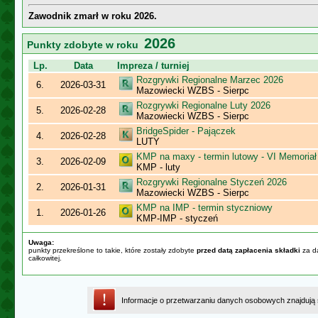
Zawodnik zmarł w roku 2026.
2026
Punkty zdobyte w roku
Lp.
Data
Impreza / turniej
Rozgrywki Regionalne Marzec 2026
6.
2026-03-31
Mazowiecki WZBS - Sierpc
Rozgrywki Regionalne Luty 2026
5.
2026-02-28
Mazowiecki WZBS - Sierpc
BridgeSpider - Pajączek
4.
2026-02-28
LUTY
KMP na maxy - termin lutowy - VI Memoriał
3.
2026-02-09
KMP - luty
Rozgrywki Regionalne Styczeń 2026
2.
2026-01-31
Mazowiecki WZBS - Sierpc
KMP na IMP - termin styczniowy
1.
2026-01-26
KMP-IMP - styczeń
Uwaga:
punkty przekreślone to takie, które zostały zdobyte
przed datą zapłacenia składki
za da
całkowitej.
Informacje o przetwarzaniu danych osobowych znajdują