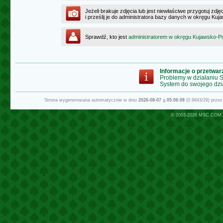
Jeżeli brakuje zdjęcia lub jest niewłaściwe przygotuj zd
i prześlij je do administratora bazy danych w okręgu K
Sprawdź, kto jest
administratorem w okręgu Kujawsko-
Informacje o przetwa
Problemy w działaniu
System do swojego dzi
Strona wygenerowana automatycznie w dniu
2026-08-07
g.
05:06:08
(0.9643/29) prze
© 2003-2026
MSC.COM.