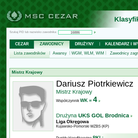
Klasyf
Szukaj PID lub nazwisko zawodnika:
CEZAR
ZAWODNICY
DRUŻYNY
KALENDARZ I WY
Lista zawodników
Awansy
WGM, WLM, WIM
Zawodnicy zagr
Mistrz Krajowy
Dariusz Piotrkiewicz
Mistrz Krajowy
4
WK =
Współczynnik
Drużyna
UKS GOL Brodnica
Liga Okręgowa
Kujawsko-Pomorski WZBS (KP)
PKL: