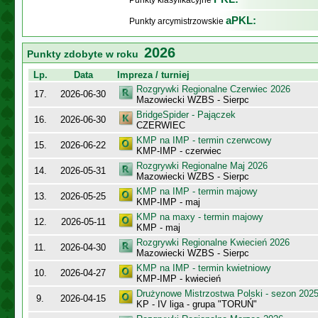
Punkty klasyfikacyjne
aPKL:
Punkty arcymistrzowskie
2026
Punkty zdobyte w roku
Lp.
Data
Impreza / turniej
Rozgrywki Regionalne Czerwiec 2026
17.
2026-06-30
Mazowiecki WZBS - Sierpc
BridgeSpider - Pajączek
16.
2026-06-30
CZERWIEC
KMP na IMP - termin czerwcowy
15.
2026-06-22
KMP-IMP - czerwiec
Rozgrywki Regionalne Maj 2026
14.
2026-05-31
Mazowiecki WZBS - Sierpc
KMP na IMP - termin majowy
13.
2026-05-25
KMP-IMP - maj
KMP na maxy - termin majowy
12.
2026-05-11
KMP - maj
Rozgrywki Regionalne Kwiecień 2026
11.
2026-04-30
Mazowiecki WZBS - Sierpc
KMP na IMP - termin kwietniowy
10.
2026-04-27
KMP-IMP - kwiecień
Drużynowe Mistrzostwa Polski - sezon 202
9.
2026-04-15
KP - IV liga - grupa "TORUŃ"