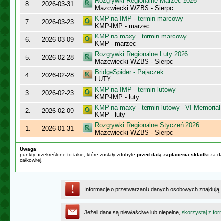
Rozgrywki Regionalne Marzec 2026
8.
2026-03-31
Mazowiecki WZBS - Sierpc
KMP na IMP - termin marcowy
7.
2026-03-23
KMP-IMP - marzec
KMP na maxy - termin marcowy
6.
2026-03-09
KMP - marzec
Rozgrywki Regionalne Luty 2026
5.
2026-02-28
Mazowiecki WZBS - Sierpc
BridgeSpider - Pajączek
4.
2026-02-28
LUTY
KMP na IMP - termin lutowy
3.
2026-02-23
KMP-IMP - luty
KMP na maxy - termin lutowy - VI Memoriał
2.
2026-02-09
KMP - luty
Rozgrywki Regionalne Styczeń 2026
1.
2026-01-31
Mazowiecki WZBS - Sierpc
Uwaga:
punkty przekreślone to takie, które zostały zdobyte
przed datą zapłacenia składki
za da
całkowitej.
Informacje o przetwarzaniu danych osobowych znajdują
Jeżeli dane są niewłaściwe lub niepełne,
skorzystaj z for