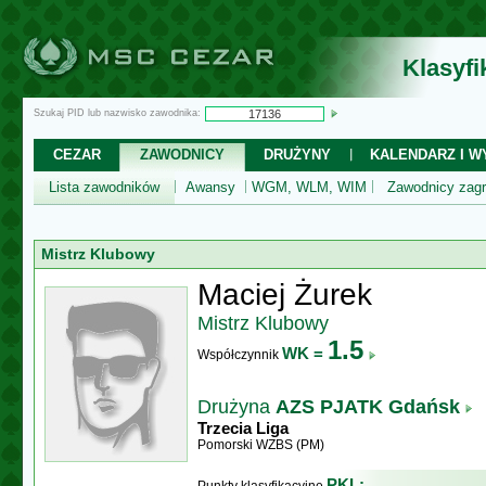
Klasyf
Szukaj PID lub nazwisko zawodnika:
CEZAR
ZAWODNICY
DRUŻYNY
KALENDARZ I WY
Lista zawodników
Awansy
WGM, WLM, WIM
Zawodnicy zagr
Mistrz Klubowy
Maciej Żurek
Mistrz Klubowy
1.5
WK =
Współczynnik
Drużyna
AZS PJATK Gdańsk
Trzecia Liga
Pomorski WZBS (PM)
PKL: