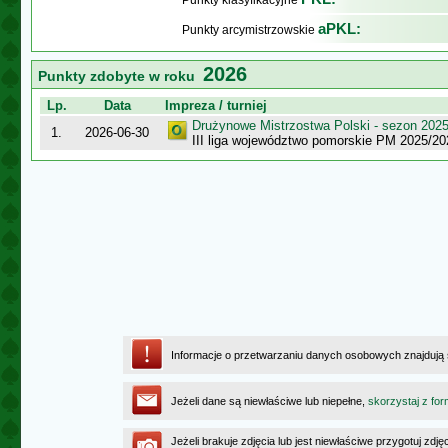
Punkty klasyfikacyjne
aPKL:
Punkty arcymistrzowskie
2026
Punkty zdobyte w roku
Lp.
Data
Impreza / turniej
Drużynowe Mistrzostwa Polski - sezon 202
1.
2026-06-30
III liga województwo pomorskie PM 2025/20
Informacje o przetwarzaniu danych osobowych znajdują
Jeżeli dane są niewłaściwe lub niepełne,
skorzystaj z for
Jeżeli brakuje zdjęcia lub jest niewłaściwe przygotuj zd