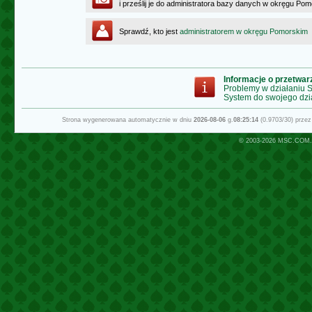
i prześlij je do administratora bazy danych w okręgu Po
Sprawdź, kto jest
administratorem w okręgu Pomorskim
Informacje o przetwa
Problemy w działaniu
System do swojego dzi
Strona wygenerowana automatycznie w dniu
2026-08-06
g.
08:25:14
(0.9703/30) prze
© 2003-2026
MSC.COM.