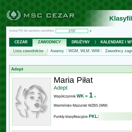
Klasyf
Szukaj PID lub nazwisko zawodnika:
CEZAR
ZAWODNICY
DRUŻYNY
KALENDARZ I WY
Lista zawodników
Awansy
WGM, WLM, WIM
Zawodnicy zagr
Adept
Maria Piłat
Adept
1
WK =
Współczynnik
Warmińsko-Mazurski WZBS (WM)
PKL:
Punkty klasyfikacyjne