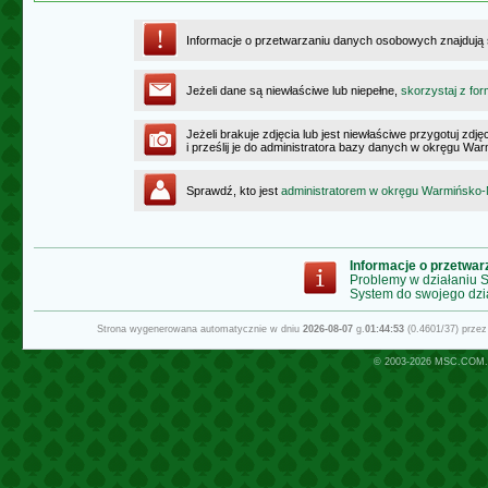
Informacje o przetwarzaniu danych osobowych znajdują
Jeżeli dane są niewłaściwe lub niepełne,
skorzystaj z for
Jeżeli brakuje zdjęcia lub jest niewłaściwe przygotuj zd
i prześlij je do administratora bazy danych w okręgu W
Sprawdź, kto jest
administratorem w okręgu Warmińsko
Informacje o przetwa
Problemy w działaniu
System do swojego dzi
Strona wygenerowana automatycznie w dniu
2026-08-07
g.
01:44:53
(0.4601/37) prze
© 2003-2026
MSC.COM.