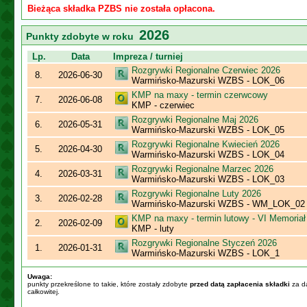
Bieżąca składka PZBS nie została opłacona.
2026
Punkty zdobyte w roku
Lp.
Data
Impreza / turniej
Rozgrywki Regionalne Czerwiec 2026
8.
2026-06-30
Warmińsko-Mazurski WZBS - LOK_06
KMP na maxy - termin czerwcowy
7.
2026-06-08
KMP - czerwiec
Rozgrywki Regionalne Maj 2026
6.
2026-05-31
Warmińsko-Mazurski WZBS - LOK_05
Rozgrywki Regionalne Kwiecień 2026
5.
2026-04-30
Warmińsko-Mazurski WZBS - LOK_04
Rozgrywki Regionalne Marzec 2026
4.
2026-03-31
Warmińsko-Mazurski WZBS - LOK_03
Rozgrywki Regionalne Luty 2026
3.
2026-02-28
Warmińsko-Mazurski WZBS - WM_LOK_02
KMP na maxy - termin lutowy - VI Memoriał
2.
2026-02-09
KMP - luty
Rozgrywki Regionalne Styczeń 2026
1.
2026-01-31
Warmińsko-Mazurski WZBS - LOK_1
Uwaga:
punkty przekreślone to takie, które zostały zdobyte
przed datą zapłacenia składki
za da
całkowitej.