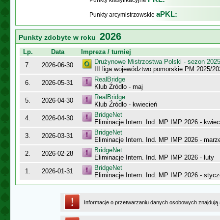
Punkty klasyfikacyjne
aPKL:
Punkty arcymistrzowskie
2026
Punkty zdobyte w roku
Lp.
Data
Impreza / turniej
Drużynowe Mistrzostwa Polski - sezon 202
7.
2026-06-30
III liga województwo pomorskie PM 2025/20
RealBridge
6.
2026-05-31
Klub Źródło - maj
RealBridge
5.
2026-04-30
Klub Źródło - kwiecień
BridgeNet
4.
2026-04-30
Eliminacje Intern. Ind. MP IMP 2026 - kwiec
BridgeNet
3.
2026-03-31
Eliminacje Intern. Ind. MP IMP 2026 - marz
BridgeNet
2.
2026-02-28
Eliminacje Intern. Ind. MP IMP 2026 - luty
BridgeNet
1.
2026-01-31
Eliminacje Intern. Ind. MP IMP 2026 - styc
Informacje o przetwarzaniu danych osobowych znajdują