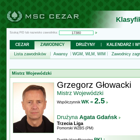
Klasyf
Szukaj PID lub nazwisko zawodnika:
CEZAR
ZAWODNICY
DRUŻYNY
KALENDARZ I WY
Lista zawodników
Awansy
WGM, WLM, WIM
Zawodnicy zagr
Mistrz Wojewódzki
Grzegorz Głowacki
Mistrz Wojewódzki
2.5
WK =
Współczynnik
Drużyna
Agata Gdańsk
Trzecia Liga
Pomorski WZBS (PM)
PKL: