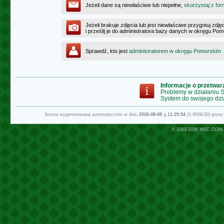
Jeżeli dane są niewłaściwe lub niepełne,
skorzystaj z for
Jeżeli brakuje zdjęcia lub jest niewłaściwe przygotuj zd
i prześlij je do administratora bazy danych w okręgu Po
Sprawdź, kto jest
administratorem w okręgu Pomorskim
Informacje o przetwa
Problemy w działaniu
System do swojego dzi
Strona wygenerowana automatycznie w dniu
2026-08-08
g.
11:29:54
(0.9006/30) prze
© 2003-2026
MSC.COM.