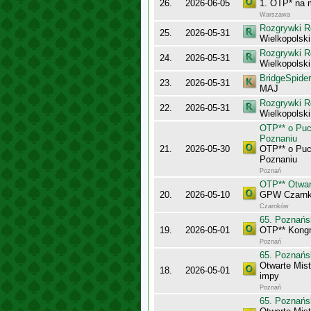
26.
2026-06-05
1. OTP* na
Warszawa
Rozgrywki R
25.
2026-05-31
Wielkopolski
Rozgrywki R
24.
2026-05-31
Wielkopolsk
BridgeSpider
23.
2026-05-31
MAJ
Rozgrywki R
22.
2026-05-31
Wielkopolsk
OTP** o Puc
Poznaniu
21.
2026-05-30
OTP** o Puc
Poznaniu
Poznań
OTP** Otwar
20.
2026-05-10
GPW Czarn
Czarnków
65. Poznańs
19.
2026-05-01
OTP** Kong
Poznań
65. Poznańs
Otwarte Mis
18.
2026-05-01
impy
Poznań
65. Poznańs