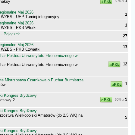
1
 maksy
50% x
egionalne Maj 2026
1
 WZBS - UEP Turniej integracyjny
egionalne Maj 2026
1
i WZBS - PKB Wtorki
 - Pajączek
27
egionalne Maj 2026
13
i WZBS - PKB Czwartki
har Rektora Uniwersytetu Ekonomicznego w
12
har Rektora Uniwersytetu Ekonomicznego w
te Mistrzostwa Czarnkowa o Puchar Burmistrza
1
ków
ki Kongres Brydżowy
5
resowy 2
50% x
ki Kongres Brydżowy
trzostwa Wielkopolski Amatorów (do 2.5 WK) na
5
ki Kongres Brydżowy