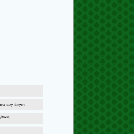
atora bazy danych
ększej,