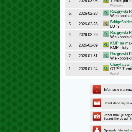
7.
2026-03-06
Turniej par 
Warszawa
Rozgrywki R
6.
2026-02-28
Wielkopolsk
BridgeSpider
5.
2026-02-28
LUTY
Rozgrywki R
4.
2026-02-28
Wielkopolsk
KMP na maxy
3.
2026-02-09
KMP - luty
Rozgrywki R
2.
2026-01-31
Wielkopolsk
Charytatyw
1.
2026-01-24
OTP** Turni
Poznań
Informacje o przet
Jeżeli dane są niew
Jeżeli brakuje zdję
i prześlij je do ad
Sprawdź, kto jest
a