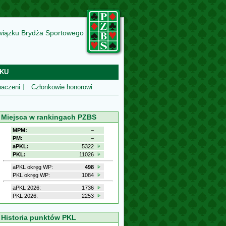
wiązku Brydża Sportowego
KU
aczeni
Członkowie honorowi
Miejsca w rankingach PZBS
MPM:
−
PM:
−
aPKL:
5322
PKL:
11026
aPKL okręg WP:
498
PKL okręg WP:
1084
aPKL 2026:
1736
PKL 2026:
2253
Historia punktów PKL