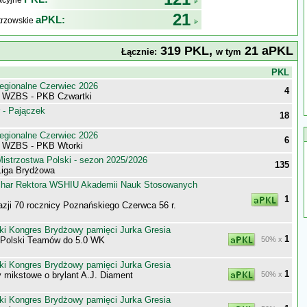
kacyjne
21
aPKL:
trzowskie
319 PKL,
21 aPKL
Łącznie:
w tym
j
PKL
egionalne Czerwiec 2026
4
i WZBS - PKB Czwartki
 - Pajączek
18
egionalne Czerwiec 2026
6
i WZBS - PKB Wtorki
istrzostwa Polski - sezon 2025/2026
135
iga Brydżowa
har Rektora WSHIU Akademii Nauk Stosowanych
1
azji 70 rocznicy Poznańskiego Czerwca 56 r.
ki Kongres Brydżowy pamięci Jurka Gresia
1
 Polski Teamów do 5.0 WK
50% x
ki Kongres Brydżowy pamięci Jurka Gresia
1
 mikstowe o brylant A.J. Diament
50% x
ki Kongres Brydżowy pamięci Jurka Gresia