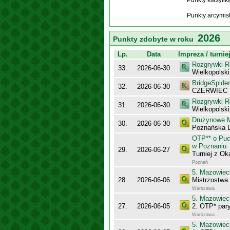
Punkty klasyfi
Punkty arcymis
2026
Punkty zdobyte w roku
Lp.
Data
Impreza / turnie
Rozgrywki R
33.
2026-06-30
Wielkopolsk
BridgeSpider
32.
2026-06-30
CZERWIEC
Rozgrywki R
31.
2026-06-30
Wielkopolsk
Drużynowe M
30.
2026-06-30
Poznańska L
OTP** o Puc
w Poznaniu
29.
2026-06-27
Turniej z Ok
Poznań
5. Mazowiec
28.
2026-06-06
Mistrzostwa
Warszawa
5. Mazowiec
27.
2026-06-05
2. OTP* pary
Warszawa
5. Mazowiec