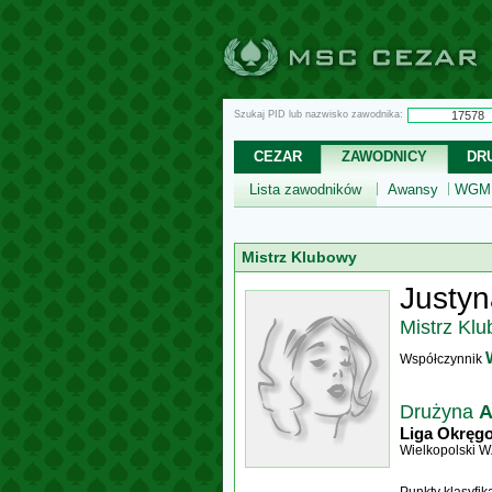
Szukaj PID lub nazwisko zawodnika:
CEZAR
ZAWODNICY
DR
Lista zawodników
Awansy
WGM,
Mistrz Klubowy
Justyn
Mistrz Kl
Współczynnik
Drużyna
A
Liga Okręg
Wielkopolski 