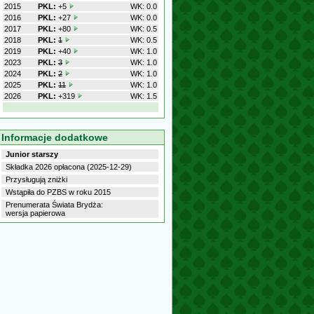
2015
PKL:
+5
WK: 0.0
2016
PKL:
+27
WK: 0.0
2017
PKL:
+80
WK: 0.5
2018
PKL:
1
WK: 0.5
2019
PKL:
+40
WK: 1.0
2023
PKL:
3
WK: 1.0
2024
PKL:
2
WK: 1.0
2025
PKL:
11
WK: 1.0
2026
PKL:
+319
WK: 1.5
Informacje dodatkowe
Junior starszy
Składka 2026 opłacona (2025-12-29)
Przysługują zniżki
Wstąpiła do PZBS w roku 2015
Prenumerata Świata Brydża:
wersja papierowa