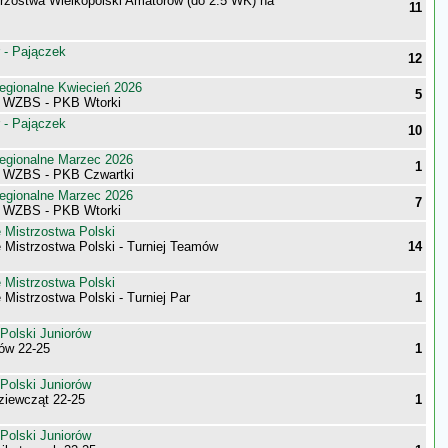
trzostwa Wielkopolski Amatorów (do 2.5 WK) na
11
 - Pajączek
12
egionalne Kwiecień 2026
5
i WZBS - PKB Wtorki
 - Pajączek
10
egionalne Marzec 2026
1
i WZBS - PKB Czwartki
egionalne Marzec 2026
7
i WZBS - PKB Wtorki
 Mistrzostwa Polski
 Mistrzostwa Polski - Turniej Teamów
14
 Mistrzostwa Polski
Mistrzostwa Polski - Turniej Par
1
Polski Juniorów
mów 22-25
1
Polski Juniorów
dziewcząt 22-25
1
Polski Juniorów