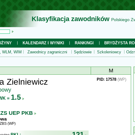
Klasyfikacja zawodników
Polskiego Z
UŻYNY
KALENDARZ I WYNIKI
RANKINGI
BRYDŻYSTA RO
 WLM, WIM
Zawodnicy zagraniczni
Sędziowie
Szkoleniowcy
Odzn
M
a Zielniewicz
PID: 17578
(WP)
ubowy
1.5
WK =
ZS UEP PKB
owa
WZBS (WP)
121
PKL: