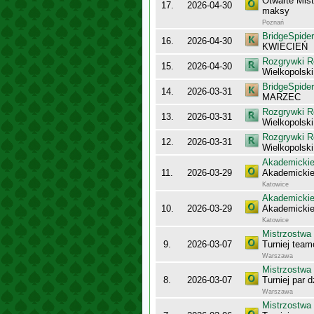
Otwarte Mis
17.
2026-04-30
maksy
Poznań
BridgeSpider
16.
2026-04-30
KWIECIEŃ
Rozgrywki R
15.
2026-04-30
Wielkopolsk
BridgeSpider
14.
2026-03-31
MARZEC
Rozgrywki R
13.
2026-03-31
Wielkopolsk
Rozgrywki R
12.
2026-03-31
Wielkopolsk
Akademickie
11.
2026-03-29
Akademickie
Katowice
Akademickie
10.
2026-03-29
Akademickie 
Katowice
Mistrzostwa 
9.
2026-03-07
Turniej tea
Warszawa
Mistrzostwa 
8.
2026-03-07
Turniej par 
Warszawa
Mistrzostwa 