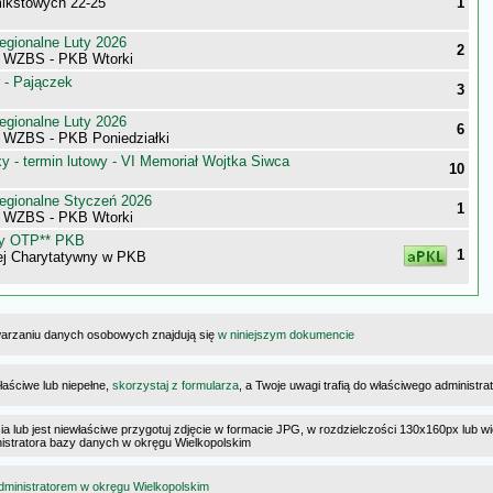
mikstowych 22-25
1
egionalne Luty 2026
2
i WZBS - PKB Wtorki
 - Pajączek
3
egionalne Luty 2026
6
i WZBS - PKB Poniedziałki
 - termin lutowy - VI Memoriał Wojtka Siwca
10
egionalne Styczeń 2026
1
i WZBS - PKB Wtorki
ny OTP** PKB
1
ej Charytatywny w PKB
warzaniu danych osobowych znajdują się
w niniejszym dokumencie
łaściwe lub niepełne,
skorzystaj z formularza
, a Twoje uwagi trafią do właściwego administr
cia lub jest niewłaściwe przygotuj zdjęcie w formacie JPG, w rozdzielczości 130x160px lub wi
ministratora bazy danych w okręgu Wielkopolskim
dministratorem w okręgu Wielkopolskim