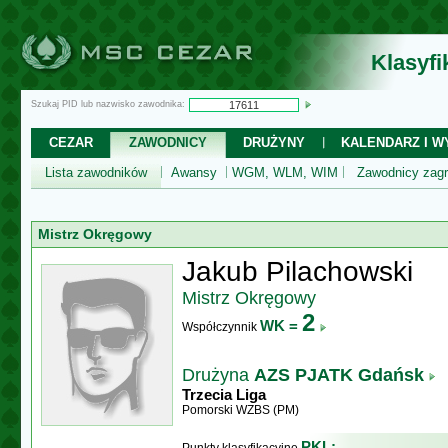
Klasyf
Szukaj PID lub nazwisko zawodnika:
CEZAR
ZAWODNICY
DRUŻYNY
KALENDARZ I WY
Lista zawodników
Awansy
WGM, WLM, WIM
Zawodnicy zagr
Mistrz Okręgowy
Jakub Pilachowski
Mistrz Okręgowy
2
WK =
Współczynnik
Drużyna
AZS PJATK Gdańsk
Trzecia Liga
Pomorski WZBS (PM)
PKL: