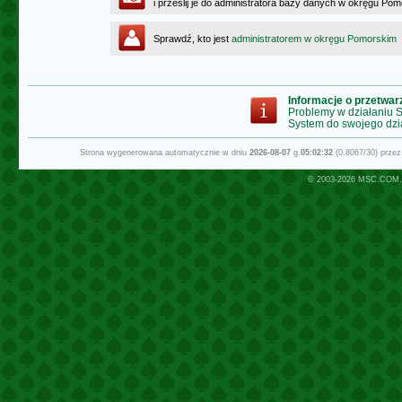
i prześlij je do administratora bazy danych w okręgu Po
Sprawdź, kto jest
administratorem w okręgu Pomorskim
Informacje o przetwa
Problemy w działaniu
System do swojego dzi
Strona wygenerowana automatycznie w dniu
2026-08-07
g.
05:02:32
(0.8067/30) prze
© 2003-2026
MSC.COM.