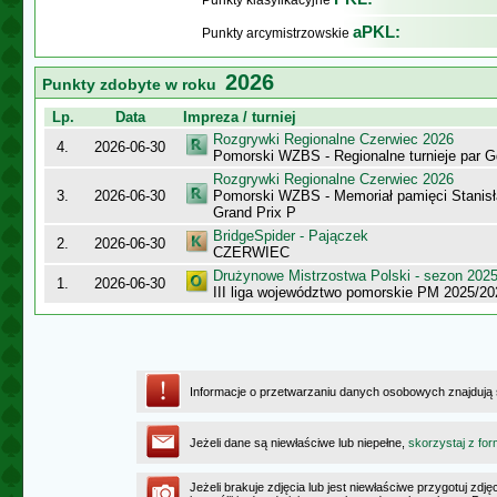
Punkty klasyfikacyjne
aPKL:
Punkty arcymistrzowskie
2026
Punkty zdobyte w roku
Lp.
Data
Impreza / turniej
Rozgrywki Regionalne Czerwiec 2026
4.
2026-06-30
Pomorski WZBS - Regionalne turnieje par 
Rozgrywki Regionalne Czerwiec 2026
3.
2026-06-30
Pomorski WZBS - Memoriał pamięci Stanisł
Grand Prix P
BridgeSpider - Pajączek
2.
2026-06-30
CZERWIEC
Drużynowe Mistrzostwa Polski - sezon 202
1.
2026-06-30
III liga województwo pomorskie PM 2025/20
Informacje o przetwarzaniu danych osobowych znajdują
Jeżeli dane są niewłaściwe lub niepełne,
skorzystaj z for
Jeżeli brakuje zdjęcia lub jest niewłaściwe przygotuj zd