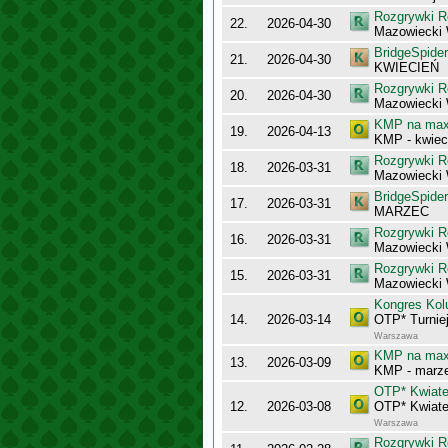
Rozgrywki R
22.
2026-04-30
Mazowiecki
BridgeSpider
21.
2026-04-30
KWIECIEŃ
Rozgrywki R
20.
2026-04-30
Mazowiecki 
KMP na maxy
19.
2026-04-13
KMP - kwiec
Rozgrywki R
18.
2026-03-31
Mazowiecki 
BridgeSpider
17.
2026-03-31
MARZEC
Rozgrywki R
16.
2026-03-31
Mazowiecki
Rozgrywki R
15.
2026-03-31
Mazowiecki
Kongres Kol
14.
2026-03-14
OTP* Turnie
Warszawa
KMP na maxy
13.
2026-03-09
KMP - marz
OTP* Kwiate
12.
2026-03-08
OTP* Kwiate
Warszawa
Rozgrywki R