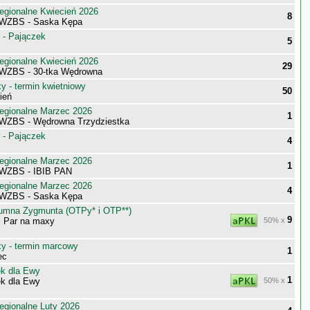
egionalne Kwiecień 2026
8
 WZBS - Saska Kępa
 - Pajączek
5
egionalne Kwiecień 2026
29
WZBS - 30-tka Wędrowna
 - termin kwietniowy
50
ień
egionalne Marzec 2026
1
WZBS - Wędrowna Trzydziestka
 - Pajączek
4
egionalne Marzec 2026
1
 WZBS - IBIB PAN
egionalne Marzec 2026
4
 WZBS - Saska Kępa
umna Zygmunta (OTPy* i OTP**)
9
j Par na maxy
50% x
 - termin marcowy
1
ec
k dla Ewy
1
k dla Ewy
50% x
egionalne Luty 2026