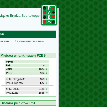
wiązku Brydża Sportowego
KU
aczeni
Członkowie honorowi
Miejsca w rankingach PZBS
MPM:
−
PM:
−
aPKL:
1804
PKL:
3984
aPKL okręg MA:
359
PKL okręg MA:
677
aPKL 2026:
2185
PKL 2026:
1858
Historia punktów PKL