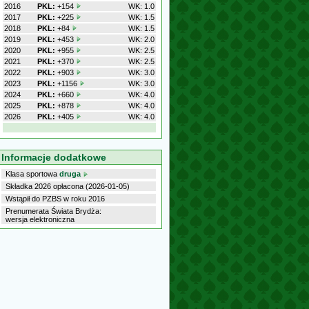
2016
PKL:
+154
WK: 1.0
2017
PKL:
+225
WK: 1.5
2018
PKL:
+84
WK: 1.5
2019
PKL:
+453
WK: 2.0
2020
PKL:
+955
WK: 2.5
2021
PKL:
+370
WK: 2.5
2022
PKL:
+903
WK: 3.0
2023
PKL:
+1156
WK: 3.0
2024
PKL:
+660
WK: 4.0
2025
PKL:
+878
WK: 4.0
2026
PKL:
+405
WK: 4.0
Informacje dodatkowe
Klasa sportowa
druga
Składka 2026 opłacona (2026-01-05)
Wstąpił do PZBS w roku 2016
Prenumerata Świata Brydża:
wersja elektroniczna