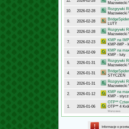
11.
2026-02-28
Mazowiecki
Rozgrywki R
10.
2026-02-28
Mazowiecki 
BridgeSpider
9.
2026-02-28
LUTY
Rozgrywki R
8.
2026-02-28
Mazowiecki 
KMP na IMP 
7.
2026-02-23
KMP-IMP - l
KMP na maxy
6.
2026-02-09
KMP - luty
Rozgrywki R
5.
2026-01-31
Mazowiecki
BridgeSpider
4.
2026-01-31
STYCZEŃ
Rozgrywki R
3.
2026-01-31
Mazowiecki 
KMP na maxy
2.
2026-01-12
KMP - stycz
OTP** Cztere
1.
2026-01-06
OTP** 4 Król
Warszawa
Informacje o przet