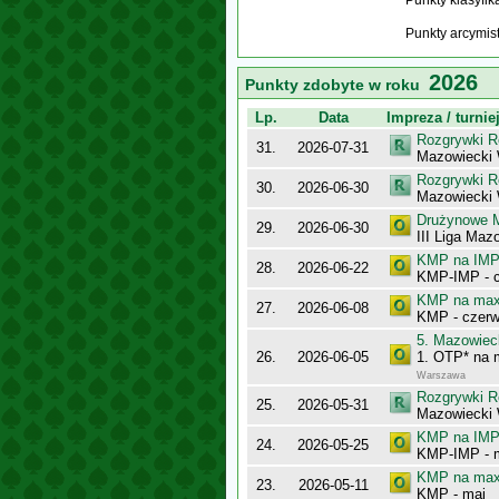
Punkty klasyfi
Punkty arcymis
2026
Punkty zdobyte w roku
Lp.
Data
Impreza / turnie
Rozgrywki R
31.
2026-07-31
Mazowiecki
Rozgrywki R
30.
2026-06-30
Mazowiecki 
Drużynowe M
29.
2026-06-30
III Liga Maz
KMP na IMP 
28.
2026-06-22
KMP-IMP - c
KMP na maxy
27.
2026-06-08
KMP - czerw
5. Mazowiec
26.
2026-06-05
1. OTP* na
Warszawa
Rozgrywki R
25.
2026-05-31
Mazowiecki
KMP na IMP 
24.
2026-05-25
KMP-IMP - 
KMP na maxy
23.
2026-05-11
KMP - maj