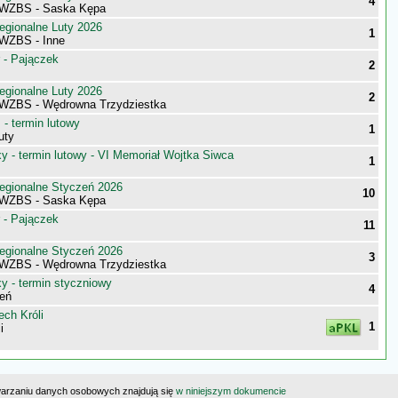
4
 WZBS - Saska Kępa
egionalne Luty 2026
1
WZBS - Inne
 - Pajączek
2
egionalne Luty 2026
2
WZBS - Wędrowna Trzydziestka
- termin lutowy
1
uty
 - termin lutowy - VI Memoriał Wojtka Siwca
1
egionalne Styczeń 2026
10
 WZBS - Saska Kępa
 - Pajączek
11
egionalne Styczeń 2026
3
WZBS - Wędrowna Trzydziestka
 - termin styczniowy
4
eń
ch Króli
1
i
warzaniu danych osobowych znajdują się
w niniejszym dokumencie