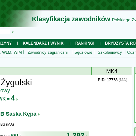
Klasyfikacja zawodników
Polskiego Z
UŻYNY
KALENDARZ I WYNIKI
RANKINGI
BRYDŻYSTA RO
 WLM, WIM
Zawodnicy zagraniczni
Sędziowie
Szkoleniowcy
Odzn
MK4
 Żygulski
PID: 17738
(MA)
jowy
4
WK =
B Saska Kępa
ZBS (MA)
1 393
PKL: