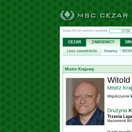
Szukaj PID lub nazwisko zawodnika:
CEZAR
ZAWODNICY
DR
Lista zawodników
Awansy
WGM,
Mistrz Krajowy
Witold
Mistrz Kra
Współczynnik
Drużyna
K
Trzecia Liga
Mazowiecki W