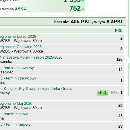
kacyjne
752
aPKL:
trzowskie
405 PKL,
8 aPKL
Łącznie:
w tym
j
PKL
egionalne Lipiec 2026
2
 WZBS - Wędrowna 30tka
egionalne Czerwiec 2026
8
WZBS - Wędrowna 30-tka
istrzostwa Polski - sezon 2025/2026
126
owiecka
- termin czerwcowy
14
zerwiec
 - termin czerwcowy
1
iec
ki Kongres Brydżowy pamięci Jurka Gresia
1
 maksy
50% x
egionalne Maj 2026
28
 WZBS - Wędrowna 30-ka
- termin majowy
43
maj
 - termin majowy
29