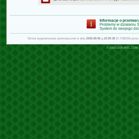
Informacje o przetwa
Problemy w działaniu
System do swojego dzi
Strona wygenerowana automatycznie w dniu
2026-08-06
g.
23:00:38
(0.7186/34) prze
© 2003-2026
MSC.COM.