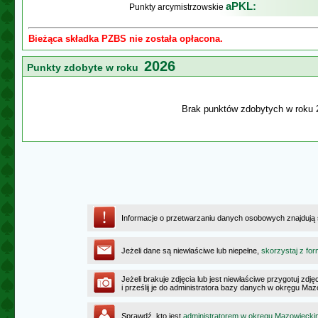
aPKL:
Punkty arcymistrzowskie
Bieżąca składka PZBS nie została opłacona.
2026
Punkty zdobyte w roku
Brak punktów zdobytych w roku 
Informacje o przetwarzaniu danych osobowych znajdują
Jeżeli dane są niewłaściwe lub niepełne,
skorzystaj z for
Jeżeli brakuje zdjęcia lub jest niewłaściwe przygotuj zd
i prześlij je do administratora bazy danych w okręgu Ma
Sprawdź, kto jest
administratorem w okręgu Mazowiecki