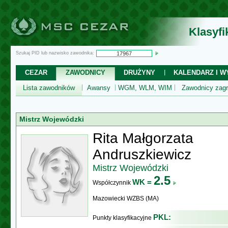
Klasyf
Szukaj PID lub nazwisko zawodnika:
CEZAR
ZAWODNICY
DRUŻYNY
KALENDARZ I WY
Lista zawodników
Awansy
WGM, WLM, WIM
Zawodnicy zagr
Mistrz Wojewódzki
Rita Małgorzata
Andruszkiewicz
Mistrz Wojewódzki
2.5
WK =
Współczynnik
Mazowiecki WZBS (MA)
PKL:
Punkty klasyfikacyjne