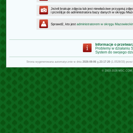
Jeżeli brakuje zdjęcia lub jest niewłaściwe przygotuj zd
i prześlij je do administratora bazy danych w okręgu Ma
Sprawdź, kto jest
administratorem w okręgu Mazowiecki
Informacje o przetwa
Problemy w działaniu
System do swojego dzi
Strona wygenerowana automatycznie w dniu
2026-08-06
g.
23:17:20
(1.0528/33) prze
© 2003-2026
MSC.COM.