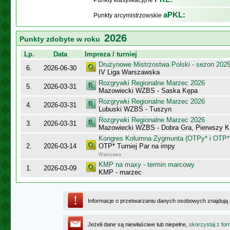
Punkty klasyfikacyjne
aPKL:
Punkty arcymistrzowskie
2026
Punkty zdobyte w roku
Lp.
Data
Impreza / turniej
Drużynowe Mistrzostwa Polski - sezon 202
6.
2026-06-30
IV Liga Warszawska
Rozgrywki Regionalne Marzec 2026
5.
2026-03-31
Mazowiecki WZBS - Saska Kępa
Rozgrywki Regionalne Marzec 2026
4.
2026-03-31
Lubuski WZBS - Tuszyn
Rozgrywki Regionalne Marzec 2026
3.
2026-03-31
Mazowiecki WZBS - Dobra Gra, Pierwszy K
Kongres Kolumna Zygmunta (OTPy* i OTP*
2.
2026-03-14
OTP* Turniej Par na impy
Warszawa
KMP na maxy - termin marcowy
1.
2026-03-09
KMP - marzec
Informacje o przetwarzaniu danych osobowych znajdują
Jeżeli dane są niewłaściwe lub niepełne,
skorzystaj z for