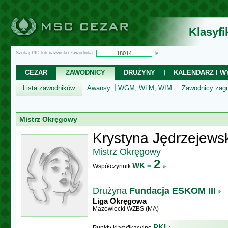
Klasyf
Szukaj PID lub nazwisko zawodnika:
CEZAR
ZAWODNICY
DRUŻYNY
KALENDARZ I WY
Lista zawodników
Awansy
WGM, WLM, WIM
Zawodnicy zagr
Mistrz Okręgowy
Krystyna Jędrzejews
Mistrz Okręgowy
2
WK =
Współczynnik
Drużyna
Fundacja ESKOM III
Liga Okręgowa
Mazowiecki WZBS (MA)
PKL: