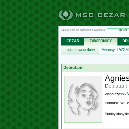
Szukaj PID lub nazwisko zawodnika:
CEZAR
ZAWODNICY
DR
Lista zawodników
Awansy
WGM,
Debiutant
Agnie
Debiutant
Współczynnik
Pomorski WZB
Punkty klasyfi