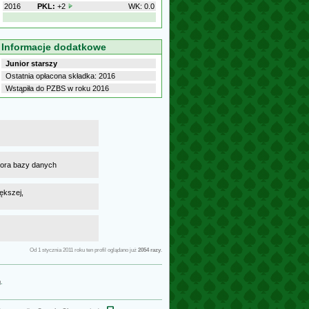
2016
PKL:
+2
WK: 0.0
Informacje dodatkowe
Junior starszy
Ostatnia opłacona składka: 2016
Wstąpiła do PZBS w roku 2016
atora bazy danych
ększej,
Od 1 stycznia 2011 roku ten profil oglądano już
2054 razy
.
g
.