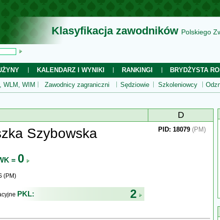
Klasyfikacja zawodników
Polskiego Z
UŻYNY
KALENDARZ I WYNIKI
RANKINGI
BRYDŻYSTA RO
 WLM, WIM
Zawodnicy zagraniczni
Sędziowie
Szkoleniowcy
Odzn
D
szka Szybowska
PID: 18079
(PM)
0
WK =
S (PM)
2
PKL:
kacyjne