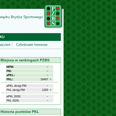
wiązku Brydża Sportowego
KU
aczeni
Członkowie honorowi
Miejsca w rankingach PZBS
MPM:
−
PM:
−
aPKL:
−
PKL:
19467
aPKL okręg PM:
−
PKL okręg PM:
1283
aPKL 2026:
−
PKL 2026:
−
Historia punktów PKL