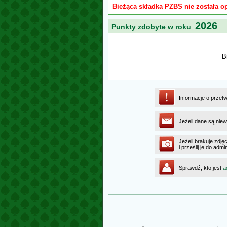
Bieżąca składka PZBS nie została o
2026
Punkty zdobyte w roku
B
Informacje o przet
Jeżeli dane są niew
Jeżeli brakuje zdję
i prześlij je do ad
Sprawdź, kto jest
a