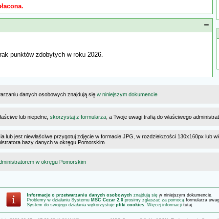
płacona.
−
rak punktów zdobytych w roku 2026.
warzaniu danych osobowych znajdują się
w niniejszym dokumencie
łaściwe lub niepełne,
skorzystaj z formularza
, a Twoje uwagi trafią do właściwego administr
cia lub jest niewłaściwe przygotuj zdjęcie w formacie JPG, w rozdzielczości 130x160px lub wi
ministratora bazy danych w okręgu Pomorskim
dministratorem w okręgu Pomorskim
Informacje o przetwarzaniu danych osobowych
znajdują się
w niniejszym dokumencie
.
Problemy w działaniu Systemu
MSC Cezar 2.0
prosimy zgłaszać za pomocą
formularza uwa
System do swojego działania wykorzystuje
pliki cookies
. Więcej informacji
tutaj
.