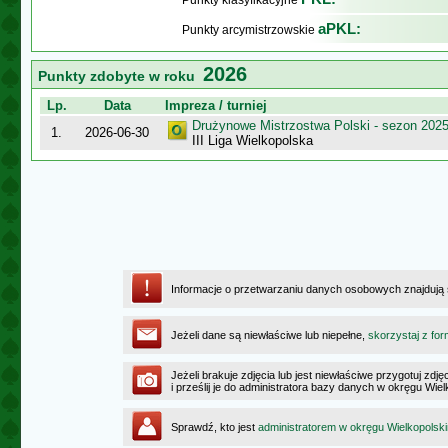
Punkty klasyfikacyjne
aPKL:
Punkty arcymistrzowskie
2026
Punkty zdobyte w roku
Lp.
Data
Impreza / turniej
Drużynowe Mistrzostwa Polski - sezon 202
1.
2026-06-30
III Liga Wielkopolska
Informacje o przetwarzaniu danych osobowych znajdują
Jeżeli dane są niewłaściwe lub niepełne,
skorzystaj z for
Jeżeli brakuje zdjęcia lub jest niewłaściwe przygotuj zd
i prześlij je do administratora bazy danych w okręgu Wie
Sprawdź, kto jest
administratorem w okręgu Wielkopolsk