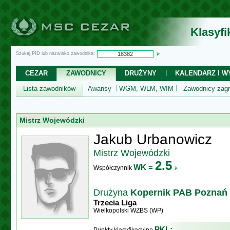
Klasyf
Szukaj PID lub nazwisko zawodnika:
CEZAR
ZAWODNICY
DRUŻYNY
KALENDARZ I WY
Lista zawodników
Awansy
WGM, WLM, WIM
Zawodnicy zagr
Mistrz Wojewódzki
Jakub Urbanowicz
Mistrz Wojewódzki
2.5
WK =
Współczynnik
Drużyna
Kopernik PAB Poznań
Trzecia Liga
Wielkopolski WZBS (WP)
PKL: