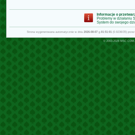
Informacje o przetwa
Problemy w działaniu
System do swojego dzi
Strona wygenerowana automatycznie w dniu
2026-08-07
g.
01:51:01
(0.9236/35) prze
© 2003-2026
MSC.COM.