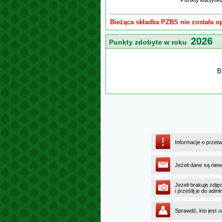
Punkty klasyfi
Bieżąca składka PZBS nie została o
2026
Punkty zdobyte w roku
B
Informacje o przet
Jeżeli dane są niew
Jeżeli brakuje zdję
i prześlij je do ad
Sprawdź, kto jest
a