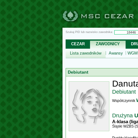
Szukaj PID lub nazwisko zawodnika:
CEZAR
ZAWODNICY
DR
Lista zawodników
Awansy
WGM,
Debiutant
Danuta
Debiutant
Współczynnik
Drużyna
U
A-klasa (lig
Śląski WZBS (S