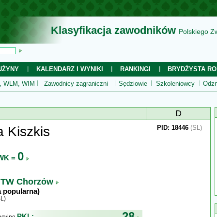
Klasyfikacja zawodników
Polskiego Z
UŻYNY
KALENDARZ I WYNIKI
RANKINGI
BRYDŻYSTA RO
 WLM, WIM
Zawodnicy zagraniczni
Sędziowie
Szkoleniowcy
Odzn
D
 Kiszkis
PID: 18446
(SL)
0
WK =
TW Chorzów
a popularna)
L)
28
PKL: