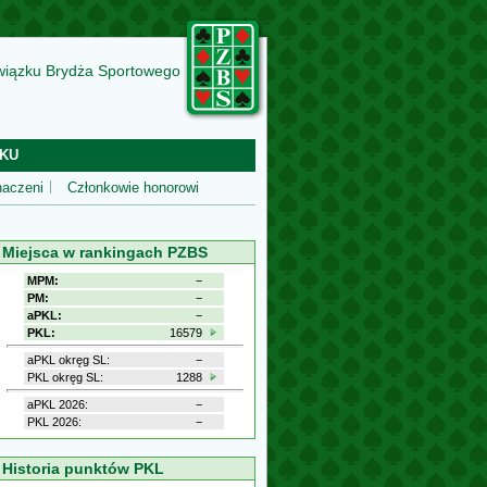
wiązku Brydża Sportowego
KU
aczeni
Członkowie honorowi
Miejsca w rankingach PZBS
MPM:
−
PM:
−
aPKL:
−
PKL:
16579
aPKL okręg SL:
−
PKL okręg SL:
1288
aPKL 2026:
−
PKL 2026:
−
Historia punktów PKL