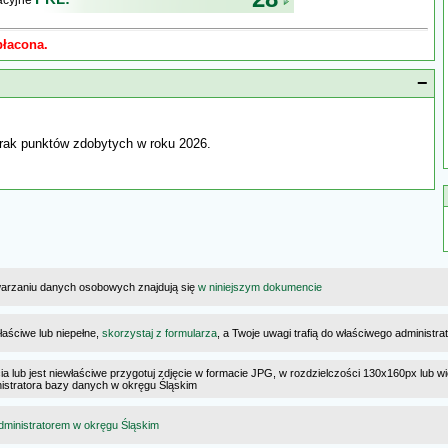
kacyjne
płacona.
−
rak punktów zdobytych w roku 2026.
warzaniu danych osobowych znajdują się
w niniejszym dokumencie
łaściwe lub niepełne,
skorzystaj z formularza
, a Twoje uwagi trafią do właściwego administr
cia lub jest niewłaściwe przygotuj zdjęcie w formacie JPG, w rozdzielczości 130x160px lub wi
ministratora bazy danych w okręgu Śląskim
dministratorem w okręgu Śląskim