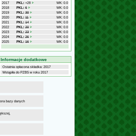
2017
PKL:
+28
WK: 0.0
2018
PKL:
6
WK: 0.0
2019
PKL:
30
WK: 0.0
2020
PKL:
11
WK: 0.0
2021
PKL:
14
WK: 0.0
2022
PKL:
20
WK: 0.0
2023
PKL:
23
WK: 0.0
2024
PKL:
26
WK: 0.0
2025
PKL:
16
WK: 0.0
Informacje dodatkowe
Ostatnia opłacona składka: 2017
Wstąpiła do PZBS w roku 2017
atora bazy danych
ększej,