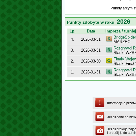
Punkty arcymis
2026
Punkty zdobyte w roku
Lp.
Data
Impreza / turnie
BridgeSpider
4.
2026-03-31
MARZEC
Rozgrywki R
3.
2026-03-31
Śląski WZBS 
Finały Woje
2.
2026-03-30
Śląski Fina
Rozgrywki R
1.
2026-01-31
Śląski WZBS 
Informacje o przet
Jeżeli dane są niew
Jeżeli brakuje zdję
i prześlij je do ad