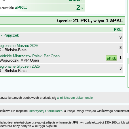
2
aPKL:
trzowskie
21 PKL,
1 aPKL
Łącznie:
w tym
j
PKL
 - Pajączek
9
egionalne Marzec 2026
8
- Bielsko-Biała
wódzkie Mistrzostw Polski Par Open
1
ł Wojewódzki MPP Open
egionalne Styczeń 2026
3
- Bielsko-Biała
warzaniu danych osobowych znajdują się
w niniejszym dokumencie
łaściwe lub niepełne,
skorzystaj z formularza
, a Twoje uwagi trafią do właściwego administr
cia lub jest niewłaściwe przygotuj zdjęcie w formacie JPG, w rozdzielczości 130x160px lub wi
ministratora bazy danych w okręgu Śląskim