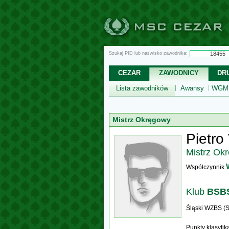
Szukaj PID lub nazwisko zawodnika:
CEZAR
ZAWODNICY
DR
Lista zawodników
Awansy
WGM,
Mistrz Okręgowy
Pietro 
Mistrz Ok
Współczynnik
Klub
BSBS
Śląski WZBS (S
Punkty klasyfi