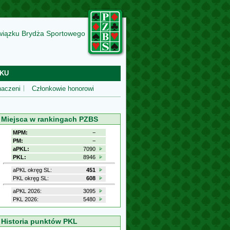
wiązku Brydża Sportowego
KU
aczeni
Członkowie honorowi
Miejsca w rankingach PZBS
MPM:
−
PM:
−
aPKL:
7090
PKL:
8946
aPKL okręg SL:
451
PKL okręg SL:
608
aPKL 2026:
3095
PKL 2026:
5480
Historia punktów PKL