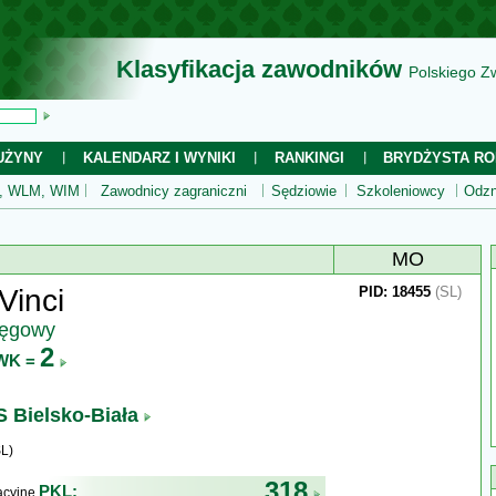
Klasyfikacja zawodników
Polskiego Z
UŻYNY
KALENDARZ I WYNIKI
RANKINGI
BRYDŻYSTA RO
 WLM, WIM
Zawodnicy zagraniczni
Sędziowie
Szkoleniowcy
Odzn
MO
Vinci
PID: 18455
(SL)
ręgowy
2
WK =
 Bielsko-Biała
L)
318
PKL:
kacyjne