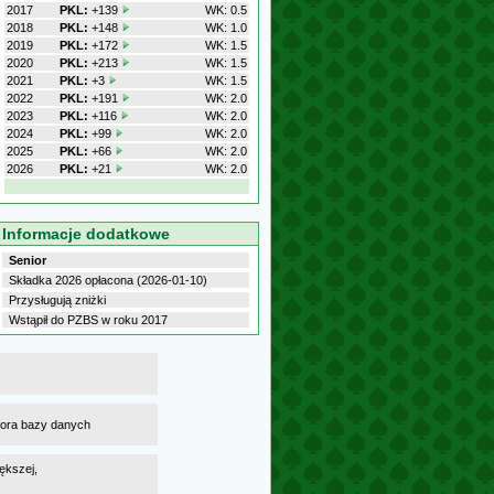
2017
PKL:
+139
WK: 0.5
2018
PKL:
+148
WK: 1.0
2019
PKL:
+172
WK: 1.5
2020
PKL:
+213
WK: 1.5
2021
PKL:
+3
WK: 1.5
2022
PKL:
+191
WK: 2.0
2023
PKL:
+116
WK: 2.0
2024
PKL:
+99
WK: 2.0
2025
PKL:
+66
WK: 2.0
2026
PKL:
+21
WK: 2.0
Informacje dodatkowe
Senior
Składka 2026 opłacona (2026-01-10)
Przysługują zniżki
Wstąpił do PZBS w roku 2017
atora bazy danych
ększej,