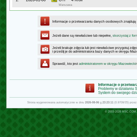
Warszawa
Informacje o przetwarzaniu danych osobowych znajdują
Jeżeli dane są niewłaściwe lub niepełne,
skorzystaj z for
Jeżeli brakuje zdjęcia lub jest niewłaściwe przygotuj zd
i prześlij je do administratora bazy danych w okręgu Ma
Sprawdź, kto jest
administratorem w okręgu Mazowiecki
Informacje o przetwa
Problemy w działaniu
System do swojego dzi
Strona wygenerowana automatycznie w dniu
2026-08-06
g.
23:23:11
(0.9709/35) prze
© 2003-2026
MSC.COM.