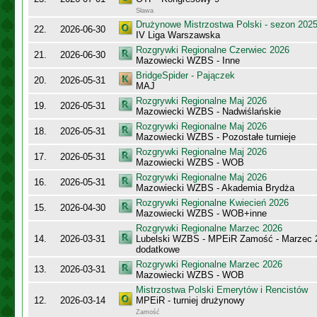
Sława
Drużynowe Mistrzostwa Polski - sezon 202
22.
2026-06-30
IV Liga Warszawska
Rozgrywki Regionalne Czerwiec 2026
21.
2026-06-30
Mazowiecki WZBS - Inne
BridgeSpider - Pajączek
20.
2026-05-31
MAJ
Rozgrywki Regionalne Maj 2026
19.
2026-05-31
Mazowiecki WZBS - Nadwiślańskie
Rozgrywki Regionalne Maj 2026
18.
2026-05-31
Mazowiecki WZBS - Pozostałe turnieje
Rozgrywki Regionalne Maj 2026
17.
2026-05-31
Mazowiecki WZBS - WOB
Rozgrywki Regionalne Maj 2026
16.
2026-05-31
Mazowiecki WZBS - Akademia Brydża
Rozgrywki Regionalne Kwiecień 2026
15.
2026-04-30
Mazowiecki WZBS - WOB+inne
Rozgrywki Regionalne Marzec 2026
14.
2026-03-31
Lubelski WZBS - MPEiR Zamość - Marzec 20
dodatkowe
Rozgrywki Regionalne Marzec 2026
13.
2026-03-31
Mazowiecki WZBS - WOB
Mistrzostwa Polski Emerytów i Rencistów
12.
2026-03-14
MPEiR - turniej drużynowy
Zamość