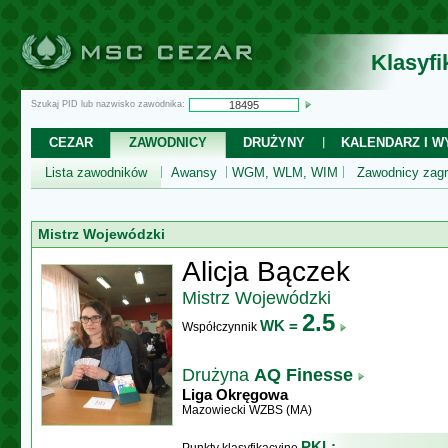
Klasyf
Szukaj PID lub nazwisko zawodnika:
CEZAR
ZAWODNICY
DRUŻYNY
KALENDARZ I WY
Lista zawodników
Awansy
WGM, WLM, WIM
Zawodnicy zagr
Mistrz Wojewódzki
Alicja Bączek
Mistrz Wojewódzki
2.5
WK =
Współczynnik
Drużyna
AQ Finesse
Liga Okręgowa
Mazowiecki WZBS (MA)
PKL: