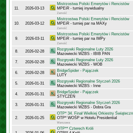
Mistrzostwa Polski Emerytów i Rencistów
11.
2026-03-13
MPEiR - turniej inywidualny
Zamość
Mistrzostwa Polski Emerytów i Rencistów
10.
2026-03-12
MPEiR - turniej par na MAXy
Zamość
Mistrzostwa Polski Emerytów i Rencistów
9.
2026-03-11
MPEiR - turniej par na IMPy
Zamość
Rozgrywki Regionalne Luty 2026
8.
2026-02-28
Mazowiecki WZBS - IBIB PAN
Rozgrywki Regionalne Luty 2026
7.
2026-02-28
Mazowiecki WZBS - WOB
BridgeSpider - Pajączek
6.
2026-02-28
LUTY
Rozgrywki Regionalne Styczeń 2026
5.
2026-01-31
Mazowiecki WZBS - Inne
BridgeSpider - Pajączek
4.
2026-01-31
STYCZEŃ
Rozgrywki Regionalne Styczeń 2026
3.
2026-01-31
Mazowiecki WZBS - Dobra Gra
OTP* 34. Finał Wielkiej Orkiestry Świątec
2.
2026-01-25
OTP* WOŚP w Hotelu Presidential
Warszawa
OTP** Czterech Króli
1.
2026-01-06
OTP** 4 Króli