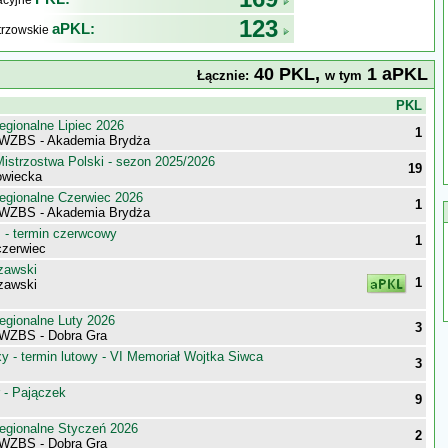
kacyjne
123
aPKL:
trzowskie
40 PKL,
1 aPKL
Łącznie:
w tym
j
PKL
egionalne Lipiec 2026
1
 WZBS - Akademia Brydża
istrzostwa Polski - sezon 2025/2026
19
owiecka
egionalne Czerwiec 2026
1
 WZBS - Akademia Brydża
- termin czerwcowy
1
zerwiec
zawski
1
zawski
egionalne Luty 2026
3
WZBS - Dobra Gra
 - termin lutowy - VI Memoriał Wojtka Siwca
3
 - Pajączek
9
egionalne Styczeń 2026
2
WZBS - Dobra Gra