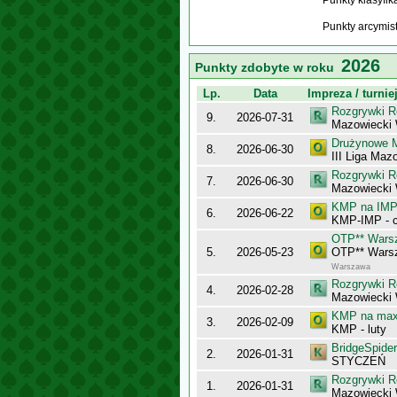
Punkty klasyfi
Punkty arcymis
2026
Punkty zdobyte w roku
Lp.
Data
Impreza / turnie
Rozgrywki R
9.
2026-07-31
Mazowiecki
Drużynowe M
8.
2026-06-30
III Liga Maz
Rozgrywki R
7.
2026-06-30
Mazowiecki
KMP na IMP 
6.
2026-06-22
KMP-IMP - c
OTP** Wars
5.
2026-05-23
OTP** Wars
Warszawa
Rozgrywki R
4.
2026-02-28
Mazowiecki 
KMP na maxy
3.
2026-02-09
KMP - luty
BridgeSpider
2.
2026-01-31
STYCZEŃ
Rozgrywki R
1.
2026-01-31
Mazowiecki 