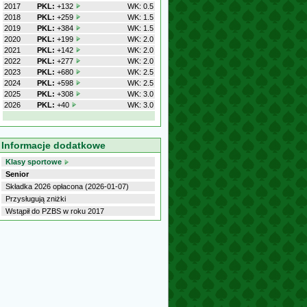
2017
PKL:
+132
WK: 0.5
2018
PKL:
+259
WK: 1.5
2019
PKL:
+384
WK: 1.5
2020
PKL:
+199
WK: 2.0
2021
PKL:
+142
WK: 2.0
2022
PKL:
+277
WK: 2.0
2023
PKL:
+680
WK: 2.5
2024
PKL:
+598
WK: 2.5
2025
PKL:
+308
WK: 3.0
2026
PKL:
+40
WK: 3.0
Informacje dodatkowe
Klasy sportowe
Senior
Składka 2026 opłacona (2026-01-07)
Przysługują zniżki
Wstąpił do PZBS w roku 2017