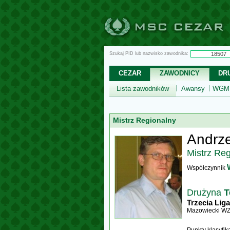
Szukaj PID lub nazwisko zawodnika:
CEZAR
ZAWODNICY
DR
Lista zawodników
Awansy
WGM,
Mistrz Regionalny
Andrze
Mistrz Re
Współczynnik
Drużyna
T
Trzecia Liga
Mazowiecki W