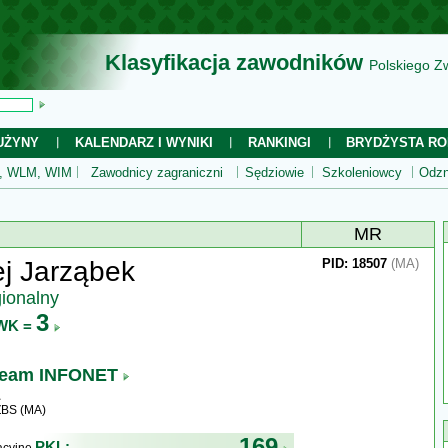
Klasyfikacja zawodników
Polskiego Z
UŻYNY
KALENDARZ I WYNIKI
RANKINGI
BRYDŻYSTA RO
 WLM, WIM
Zawodnicy zagraniczni
Sędziowie
Szkoleniowcy
Odzn
MR
j Jarząbek
PID: 18507
(MA)
gionalny
3
WK =
eam INFONET
ZBS (MA)
169
PKL: