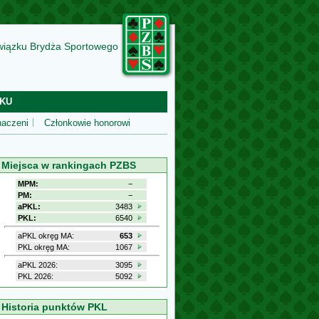
wiązku Brydża Sportowego
KU
aczeni
Członkowie honorowi
Miejsca w rankingach PZBS
MPM:
−
PM:
−
aPKL:
3483
PKL:
6540
aPKL okręg MA:
653
PKL okręg MA:
1067
aPKL 2026:
3095
PKL 2026:
5092
Historia punktów PKL