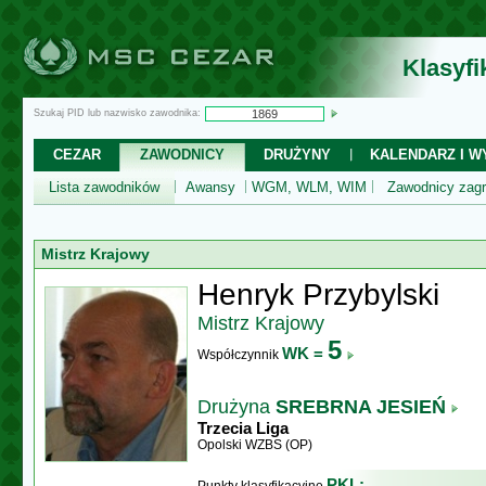
Klasyf
Szukaj PID lub nazwisko zawodnika:
CEZAR
ZAWODNICY
DRUŻYNY
KALENDARZ I WY
Lista zawodników
Awansy
WGM, WLM, WIM
Zawodnicy zagr
Mistrz Krajowy
Henryk Przybylski
Mistrz Krajowy
5
WK =
Współczynnik
Drużyna
SREBRNA JESIEŃ
Trzecia Liga
Opolski WZBS (OP)
PKL: