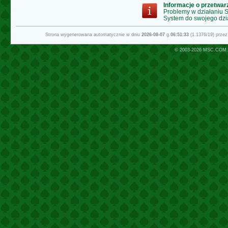
Informacje o przetwa
Problemy w działaniu
System do swojego dzi
Strona wygenerowana automatycznie w dniu
2026-08-07
g.
06:51:33
(1.1376/19) prze
© 2003-2026
MSC.COM.