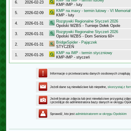
KMP na IMP - termin lutowy
6.
2026-02-23
KMP-IMP - luty
KMP na maxy - termin lutowy - VI Memoriał
5.
2026-02-09
KMP - luty
Rozgrywki Regionalne Styczeń 2026
4.
2026-01-31
Opolski WZBS - Turnieje Dołek Opole
Rozgrywki Regionalne Styczeń 2026
3.
2026-01-31
Opolski WZBS - Dom Seniora 60+
BridgeSpider - Pajączek
2.
2026-01-31
STYCZEŃ
KMP na IMP - termin styczniowy
1.
2026-01-26
KMP-IMP - styczeń
Informacje o przetwarzaniu danych osobowych znajdują
Jeżeli dane są niewłaściwe lub niepełne,
skorzystaj z for
Jeżeli brakuje zdjęcia lub jest niewłaściwe przygotuj zd
i prześlij je do administratora bazy danych w okręgu Opo
Sprawdź, kto jest
administratorem w okręgu Opolskim