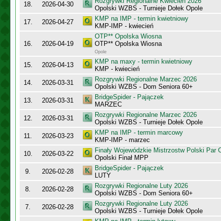
Rozgrywki Regionalne Kwiecień 2026
18.
2026-04-30
Opolski WZBS - Turnieje Dołek Opole
KMP na IMP - termin kwietniowy
17.
2026-04-27
KMP-IMP - kwiecień
OTP** Opolska Wiosna
16.
2026-04-19
OTP** Opolska Wiosna
Opole
KMP na maxy - termin kwietniowy
15.
2026-04-13
KMP - kwiecień
Rozgrywki Regionalne Marzec 2026
14.
2026-03-31
Opolski WZBS - Dom Seniora 60+
BridgeSpider - Pajączek
13.
2026-03-31
MARZEC
Rozgrywki Regionalne Marzec 2026
12.
2026-03-31
Opolski WZBS - Turnieje Dołek Opole
KMP na IMP - termin marcowy
11.
2026-03-23
KMP-IMP - marzec
Finały Wojewódzkie Mistrzostw Polski Par
10.
2026-03-22
Opolski Finał MPP
BridgeSpider - Pajączek
9.
2026-02-28
LUTY
Rozgrywki Regionalne Luty 2026
8.
2026-02-28
Opolski WZBS - Dom Seniora 60+
Rozgrywki Regionalne Luty 2026
7.
2026-02-28
Opolski WZBS - Turnieje Dołek Opole