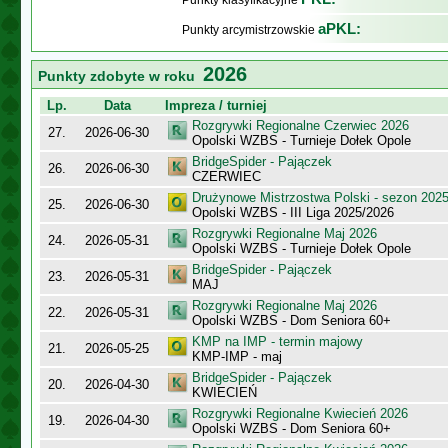
Punkty klasyfikacyjne
aPKL:
Punkty arcymistrzowskie
2026
Punkty zdobyte w roku
Lp.
Data
Impreza / turniej
Rozgrywki Regionalne Czerwiec 2026
27.
2026-06-30
Opolski WZBS - Turnieje Dołek Opole
BridgeSpider - Pajączek
26.
2026-06-30
CZERWIEC
Drużynowe Mistrzostwa Polski - sezon 202
25.
2026-06-30
Opolski WZBS - III Liga 2025/2026
Rozgrywki Regionalne Maj 2026
24.
2026-05-31
Opolski WZBS - Turnieje Dołek Opole
BridgeSpider - Pajączek
23.
2026-05-31
MAJ
Rozgrywki Regionalne Maj 2026
22.
2026-05-31
Opolski WZBS - Dom Seniora 60+
KMP na IMP - termin majowy
21.
2026-05-25
KMP-IMP - maj
BridgeSpider - Pajączek
20.
2026-04-30
KWIECIEŃ
Rozgrywki Regionalne Kwiecień 2026
19.
2026-04-30
Opolski WZBS - Dom Seniora 60+