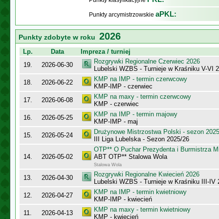
Punkty klasyfikacyjne
aPKL:
Punkty arcymistrzowskie
2026
Punkty zdobyte w roku
Lp.
Data
Impreza / turniej
Rozgrywki Regionalne Czerwiec 2026
19.
2026-06-30
Lubelski WZBS - Turnieje w Kraśniku V-VI 
KMP na IMP - termin czerwcowy
18.
2026-06-22
KMP-IMP - czerwiec
KMP na maxy - termin czerwcowy
17.
2026-06-08
KMP - czerwiec
KMP na IMP - termin majowy
16.
2026-05-25
KMP-IMP - maj
Drużynowe Mistrzostwa Polski - sezon 202
15.
2026-05-24
III Liga Lubelska - Sezon 2025/26
OTP** O Puchar Prezydenta i Burmistrza M
14.
2026-05-02
ABT OTP** Stalowa Wola
Stalowa Wola
Rozgrywki Regionalne Kwiecień 2026
13.
2026-04-30
Lubelski WZBS - Turnieje w Kraśniku III-IV
KMP na IMP - termin kwietniowy
12.
2026-04-27
KMP-IMP - kwiecień
KMP na maxy - termin kwietniowy
11.
2026-04-13
KMP - kwiecień