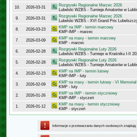
Rozgrywki Regionalne Marzec 2026
10.
2026-03-31
Lubelski WZBS - Turnieje Amatorów w Lublin
Rozgrywki Regionalne Marzec 2026
9.
2026-03-31
Lubelski WZBS - XVI Grand Prix Lubelszc
KMP na IMP - termin marcowy
8.
2026-03-23
KMP-IMP - marzec
KMP na maxy - termin marcowy
7.
2026-03-09
KMP - marzec
Rozgrywki Regionalne Luty 2026
6.
2026-02-28
Lubelski WZBS - Turnieje w Kraśniku I-II 2
Rozgrywki Regionalne Luty 2026
5.
2026-02-28
Lubelski WZBS - Turnieje Amatorów w Lublin
KMP na IMP - termin lutowy
4.
2026-02-23
KMP-IMP - luty
KMP na maxy - termin lutowy - VI Memoriał
3.
2026-02-09
KMP - luty
KMP na IMP - termin styczniowy
2.
2026-01-26
KMP-IMP - styczeń
KMP na maxy - termin styczniowy
1.
2026-01-12
KMP - styczeń
Informacje o przetwarzaniu danych osobowych znajdują