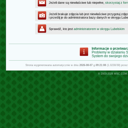
Jeżeli dane są niewłaściwe lub niepełne,
skorzystaj z for
Jeżeli brakuje zdjęcia lub jest niewłaściwe przygotuj zd
i prześlij je do administratora bazy danych w okręgu Lub
Sprawdź, kto jest
administratorem w okręgu Lubelskim
Informacje o przetwa
Problemy w działaniu
System do swojego dzi
Strona wygenerowana automatycznie w dniu
2026-08-07
g.
09:21:08
(1.0230/39) prze
© 2003-2026
MSC.COM.