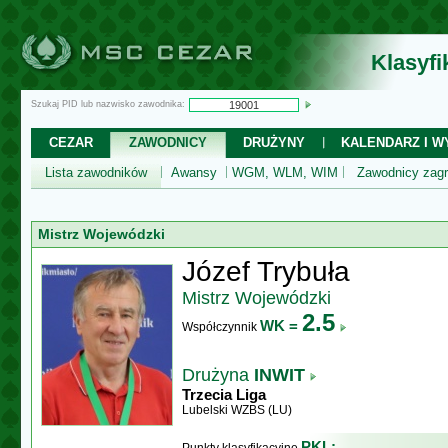
Klasyf
Szukaj PID lub nazwisko zawodnika:
CEZAR
ZAWODNICY
DRUŻYNY
KALENDARZ I WY
Lista zawodników
Awansy
WGM, WLM, WIM
Zawodnicy zagr
Mistrz Wojewódzki
Józef Trybuła
Mistrz Wojewódzki
2.5
WK =
Współczynnik
Drużyna
INWIT
Trzecia Liga
Lubelski WZBS (LU)
PKL: