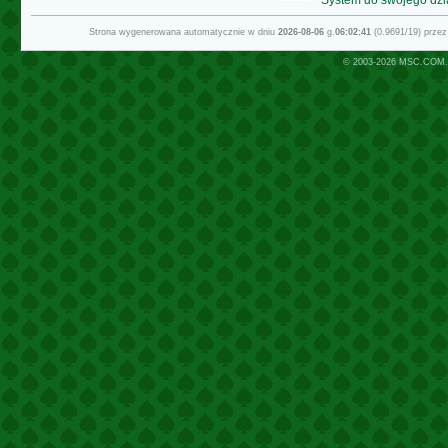
Strona wygenerowana automatycznie w dniu
2026-08-06
g.
06:02:41
(0.9691/19) prze
© 2003-2026
MSC.COM.