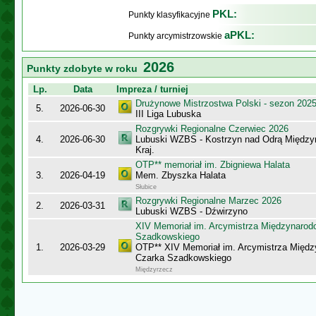
PKL:
Punkty klasyfikacyjne
aPKL:
Punkty arcymistrzowskie
2026
Punkty zdobyte w roku
Lp.
Data
Impreza / turniej
Drużynowe Mistrzostwa Polski - sezon 202
5.
2026-06-30
III Liga Lubuska
Rozgrywki Regionalne Czerwiec 2026
4.
2026-06-30
Lubuski WZBS - Kostrzyn nad Odrą Międzyr
Kraj.
OTP** memoriał im. Zbigniewa Halata
3.
2026-04-19
Mem. Zbyszka Halata
Słubice
Rozgrywki Regionalne Marzec 2026
2.
2026-03-31
Lubuski WZBS - Dźwirzyno
XIV Memoriał im. Arcymistrza Międzynaro
Szadkowskiego
1.
2026-03-29
OTP** XIV Memoriał im. Arcymistrza Międ
Czarka Szadkowskiego
Międzyrzecz