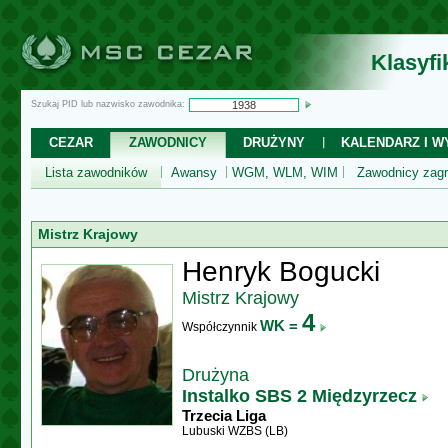
Klasyf
Szukaj PID lub nazwisko zawodnika:
CEZAR
ZAWODNICY
DRUŻYNY
KALENDARZ I WY
Lista zawodników
Awansy
WGM, WLM, WIM
Zawodnicy zagr
Mistrz Krajowy
Henryk Bogucki
Mistrz Krajowy
4
WK =
Współczynnik
Drużyna
Instalko SBS 2 Międzyrzecz
Trzecia Liga
Lubuski WZBS (LB)