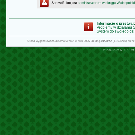
Sprawdź, kto jest
administratorem w okręgu Wielkopolsk
Informacje o przetwa
Problemy w działaniu
System do swojego dzi
Strona wygenerowana automatycznie w dniu
2026-08-09
g.
09:28:52
(1.1030/40) prze
© 2003-2026
MSC.COM.