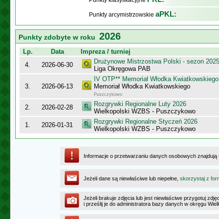
Punkty klasyfikacyjne
aPKL:
Punkty arcymistrzowskie
2026
Punkty zdobyte w roku
Lp.
Data
Impreza / turniej
Drużynowe Mistrzostwa Polski - sezon 202
4.
2026-06-30
Liga Okręgowa PAB
IV OTP** Memoriał Włodka Kwiatkowskiego
3.
2026-06-13
Memoriał Włodka Kwiatkowskiego
Puszczykowo
Rozgrywki Regionalne Luty 2026
2.
2026-02-28
Wielkopolski WZBS - Puszczykowo
Rozgrywki Regionalne Styczeń 2026
1.
2026-01-31
Wielkopolski WZBS - Puszczykowo
Informacje o przetwarzaniu danych osobowych znajdują
Jeżeli dane są niewłaściwe lub niepełne,
skorzystaj z for
Jeżeli brakuje zdjęcia lub jest niewłaściwe przygotuj zd
i prześlij je do administratora bazy danych w okręgu Wie