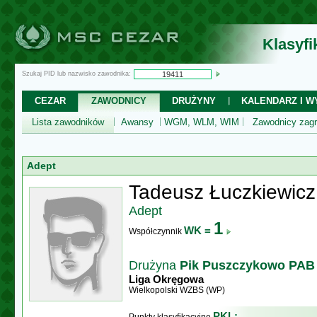
Klasyf
Szukaj PID lub nazwisko zawodnika:
CEZAR
ZAWODNICY
DRUŻYNY
KALENDARZ I WY
Lista zawodników
Awansy
WGM, WLM, WIM
Zawodnicy zagr
Adept
Tadeusz Łuczkiewicz
Adept
1
WK =
Współczynnik
Drużyna
Pik Puszczykowo PAB
Liga Okręgowa
Wielkopolski WZBS (WP)
PKL: