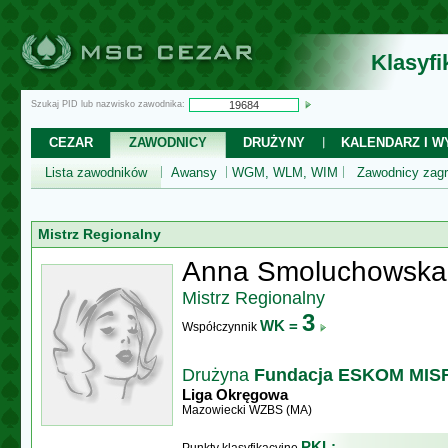
Klasyf
Szukaj PID lub nazwisko zawodnika:
CEZAR
ZAWODNICY
DRUŻYNY
KALENDARZ I WY
Lista zawodników
Awansy
WGM, WLM, WIM
Zawodnicy zagr
Mistrz Regionalny
Anna Smoluchowska
Mistrz Regionalny
3
WK =
Współczynnik
Drużyna
Fundacja ESKOM MISF
Liga Okręgowa
Mazowiecki WZBS (MA)
PKL: