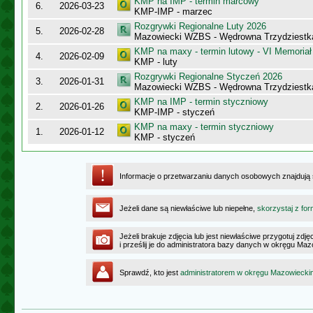
KMP na IMP - termin marcowy
6.
2026-03-23
KMP-IMP - marzec
Rozgrywki Regionalne Luty 2026
5.
2026-02-28
Mazowiecki WZBS - Wędrowna Trzydziestk
KMP na maxy - termin lutowy - VI Memoriał
4.
2026-02-09
KMP - luty
Rozgrywki Regionalne Styczeń 2026
3.
2026-01-31
Mazowiecki WZBS - Wędrowna Trzydziestk
KMP na IMP - termin styczniowy
2.
2026-01-26
KMP-IMP - styczeń
KMP na maxy - termin styczniowy
1.
2026-01-12
KMP - styczeń
Informacje o przetwarzaniu danych osobowych znajdują
Jeżeli dane są niewłaściwe lub niepełne,
skorzystaj z for
Jeżeli brakuje zdjęcia lub jest niewłaściwe przygotuj zd
i prześlij je do administratora bazy danych w okręgu Ma
Sprawdź, kto jest
administratorem w okręgu Mazowiecki