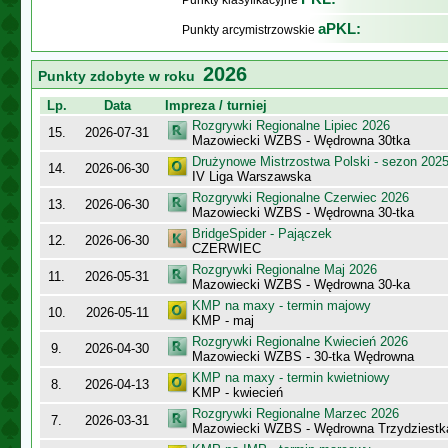
Punkty klasyfikacyjne
aPKL:
Punkty arcymistrzowskie
2026
Punkty zdobyte w roku
Lp.
Data
Impreza / turniej
Rozgrywki Regionalne Lipiec 2026
15.
2026-07-31
Mazowiecki WZBS - Wędrowna 30tka
Drużynowe Mistrzostwa Polski - sezon 202
14.
2026-06-30
IV Liga Warszawska
Rozgrywki Regionalne Czerwiec 2026
13.
2026-06-30
Mazowiecki WZBS - Wędrowna 30-tka
BridgeSpider - Pajączek
12.
2026-06-30
CZERWIEC
Rozgrywki Regionalne Maj 2026
11.
2026-05-31
Mazowiecki WZBS - Wędrowna 30-ka
KMP na maxy - termin majowy
10.
2026-05-11
KMP - maj
Rozgrywki Regionalne Kwiecień 2026
9.
2026-04-30
Mazowiecki WZBS - 30-tka Wędrowna
KMP na maxy - termin kwietniowy
8.
2026-04-13
KMP - kwiecień
Rozgrywki Regionalne Marzec 2026
7.
2026-03-31
Mazowiecki WZBS - Wędrowna Trzydziestk