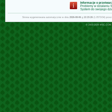
Informacje o przetwa
Problemy w działaniu
System do swojego dzi
Strona wygenerowana automatycznie w dniu
2026-08-06
g.
13:15:26
(1.0573/34) prze
© 2003-2026
MSC.COM.