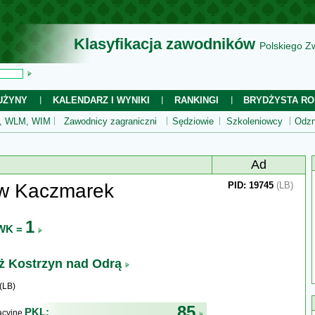
Klasyfikacja zawodników
Polskiego Z
UŻYNY
KALENDARZ I WYNIKI
RANKINGI
BRYDŻYSTA RO
 WLM, WIM
Zawodnicy zagraniczni
Sędziowie
Szkoleniowcy
Odzn
Ad
w Kaczmarek
PID: 19745
(LB)
1
WK =
ż Kostrzyn nad Odrą
(LB)
85
PKL:
kacyjne