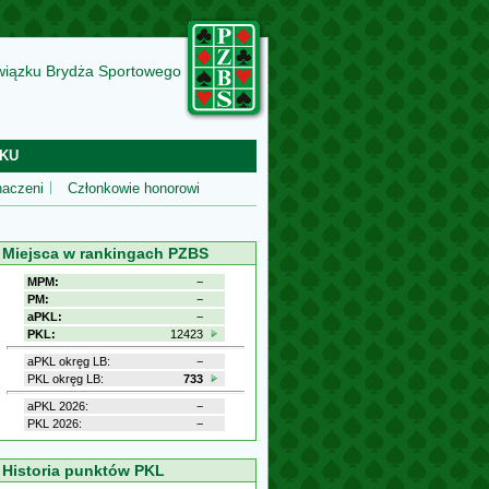
wiązku Brydża Sportowego
KU
aczeni
Członkowie honorowi
Miejsca w rankingach PZBS
MPM:
−
PM:
−
aPKL:
−
PKL:
12423
aPKL okręg LB:
−
PKL okręg LB:
733
aPKL 2026:
−
PKL 2026:
−
Historia punktów PKL