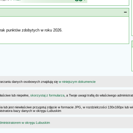
−
rak punktów zdobytych w roku 2026.
warzaniu danych osobowych znajdują się
w niniejszym dokumencie
łaściwe lub niepełne,
skorzystaj z formularza
, a Twoje uwagi trafią do właściwego administr
cia lub jest niewłaściwe przygotuj zdjęcie w formacie JPG, w rozdzielczości 130x160px lub wi
ministratora bazy danych w okręgu Lubuskim
dministratorem w okręgu Lubuskim