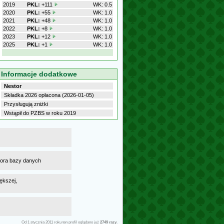
2019
PKL:
+111
WK: 0.5
2020
PKL:
+55
WK: 1.0
2021
PKL:
+48
WK: 1.0
2022
PKL:
+8
WK: 1.0
2023
PKL:
+12
WK: 1.0
2025
PKL:
+1
WK: 1.0
Informacje dodatkowe
Nestor
Składka 2026 opłacona (2026-01-05)
Przysługują zniżki
Wstąpił do PZBS w roku 2019
atora bazy danych
ększej,
Od 1 stycznia 2011 roku ten profil oglądano już
2749 razy
.