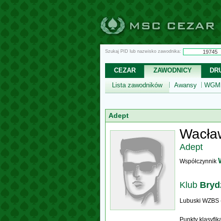
Szukaj PID lub nazwisko zawodnika:
CEZAR
ZAWODNICY
DR
Lista zawodników
Awansy
WGM,
Adept
Wacła
Adept
Współczynnik
Klub
Bryd
Lubuski WZBS 
Punkty klasyfi