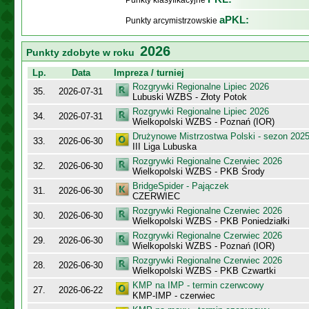
Punkty klasyfikacyjne
aPKL:
Punkty arcymistrzowskie
2026
Punkty zdobyte w roku
Lp.
Data
Impreza / turniej
Rozgrywki Regionalne Lipiec 2026
35.
2026-07-31
Lubuski WZBS - Złoty Potok
Rozgrywki Regionalne Lipiec 2026
34.
2026-07-31
Wielkopolski WZBS - Poznań (IOR)
Drużynowe Mistrzostwa Polski - sezon 202
33.
2026-06-30
III Liga Lubuska
Rozgrywki Regionalne Czerwiec 2026
32.
2026-06-30
Wielkopolski WZBS - PKB Środy
BridgeSpider - Pajączek
31.
2026-06-30
CZERWIEC
Rozgrywki Regionalne Czerwiec 2026
30.
2026-06-30
Wielkopolski WZBS - PKB Poniedziałki
Rozgrywki Regionalne Czerwiec 2026
29.
2026-06-30
Wielkopolski WZBS - Poznań (IOR)
Rozgrywki Regionalne Czerwiec 2026
28.
2026-06-30
Wielkopolski WZBS - PKB Czwartki
KMP na IMP - termin czerwcowy
27.
2026-06-22
KMP-IMP - czerwiec