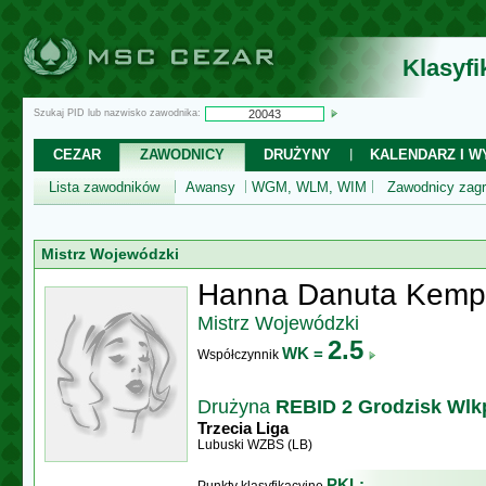
Klasyf
Szukaj PID lub nazwisko zawodnika:
CEZAR
ZAWODNICY
DRUŻYNY
KALENDARZ I WY
Lista zawodników
Awansy
WGM, WLM, WIM
Zawodnicy zagr
Mistrz Wojewódzki
Hanna Danuta Kemp
Mistrz Wojewódzki
2.5
WK =
Współczynnik
Drużyna
REBID 2 Grodzisk Wlk
Trzecia Liga
Lubuski WZBS (LB)
PKL: