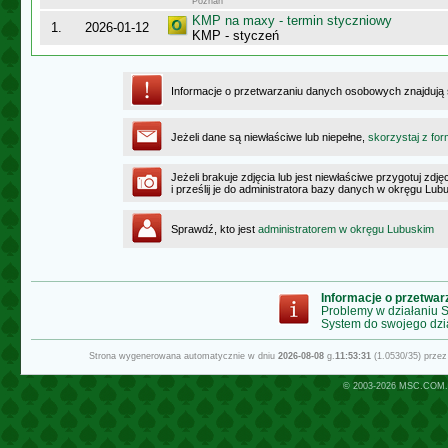
Poznań
KMP na maxy - termin styczniowy
1.
2026-01-12
KMP - styczeń
Informacje o przetwarzaniu danych osobowych znajdują
Jeżeli dane są niewłaściwe lub niepełne,
skorzystaj z for
Jeżeli brakuje zdjęcia lub jest niewłaściwe przygotuj zd
i prześlij je do administratora bazy danych w okręgu Lub
Sprawdź, kto jest
administratorem w okręgu Lubuskim
Informacje o przetwa
Problemy w działaniu
System do swojego dzi
Strona wygenerowana automatycznie w dniu
2026-08-08
g.
11:53:31
(1.0530/35) prze
© 2003-2026
MSC.COM.