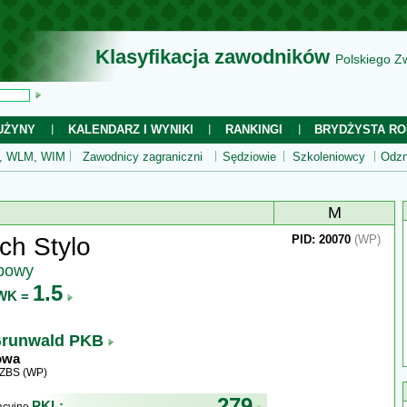
Klasyfikacja zawodników
Polskiego Z
UŻYNY
KALENDARZ I WYNIKI
RANKINGI
BRYDŻYSTA RO
 WLM, WIM
Zawodnicy zagraniczni
Sędziowie
Szkoleniowcy
Odzn
M
ch Stylo
PID: 20070
(WP)
ubowy
1.5
WK =
runwald PKB
owa
WZBS (WP)
279
PKL: