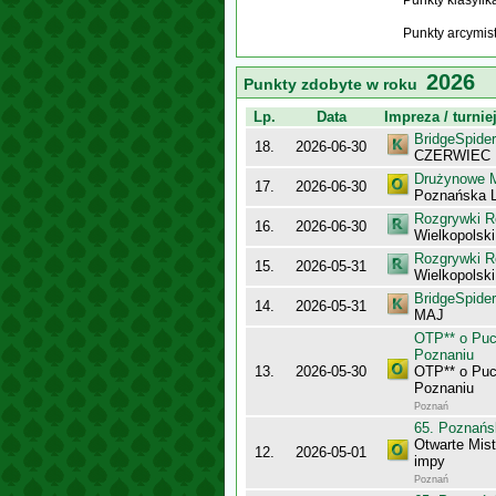
Punkty klasyfi
Punkty arcymis
2026
Punkty zdobyte w roku
Lp.
Data
Impreza / turnie
BridgeSpider
18.
2026-06-30
CZERWIEC
Drużynowe M
17.
2026-06-30
Poznańska L
Rozgrywki R
16.
2026-06-30
Wielkopolsk
Rozgrywki R
15.
2026-05-31
Wielkopolsk
BridgeSpider
14.
2026-05-31
MAJ
OTP** o Puc
Poznaniu
13.
2026-05-30
OTP** o Puc
Poznaniu
Poznań
65. Poznańs
Otwarte Mis
12.
2026-05-01
impy
Poznań