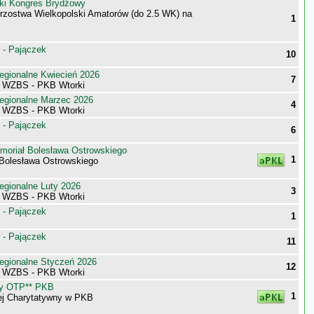
ki Kongres Brydżowy
trzostwa Wielkopolski Amatorów (do 2.5 WK) na
1
 - Pajączek
10
egionalne Kwiecień 2026
7
i WZBS - PKB Wtorki
egionalne Marzec 2026
4
i WZBS - PKB Wtorki
 - Pajączek
6
moriał Bolesława Ostrowskiego
1
 Bolesława Ostrowskiego
egionalne Luty 2026
3
i WZBS - PKB Wtorki
 - Pajączek
1
 - Pajączek
11
egionalne Styczeń 2026
12
i WZBS - PKB Wtorki
ny OTP** PKB
1
ej Charytatywny w PKB