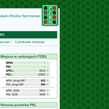
wiązku Brydża Sportowego
KU
aczeni
Członkowie honorowi
Miejsca w rankingach PZBS
MPM:
−
PM:
−
aPKL:
6515
PKL:
10352
aPKL okręg WP:
655
PKL okręg WP:
999
aPKL 2026:
2621
PKL 2026:
3496
Historia punktów PKL