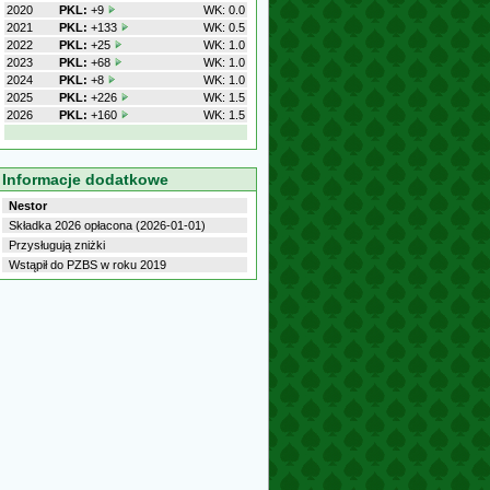
2020
PKL:
+9
WK: 0.0
2021
PKL:
+133
WK: 0.5
2022
PKL:
+25
WK: 1.0
2023
PKL:
+68
WK: 1.0
2024
PKL:
+8
WK: 1.0
2025
PKL:
+226
WK: 1.5
2026
PKL:
+160
WK: 1.5
Informacje dodatkowe
Nestor
Składka 2026 opłacona (2026-01-01)
Przysługują zniżki
Wstąpił do PZBS w roku 2019