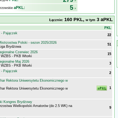
kacyjne
5
aPKL:
trzowskie
160 PKL,
3 aPKL
Łącznie:
w tym
j
PKL
 - Pajączek
22
istrzostwa Polski - sezon 2025/2026
51
iga Brydżowa
egionalne Czerwiec 2026
15
i WZBS - PKB Wtorki
egionalne Maj 2026
3
i WZBS - PKB Wtorki
 - Pajączek
2
har Rektora Uniwersytetu Ekonomicznego w
1
har Rektora Uniwersytetu Ekonomicznego w
ki Kongres Brydżowy
trzostwa Wielkopolski Amatorów (do 2.5 WK) na
9