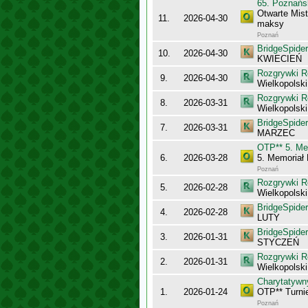
65. Poznańs
Otwarte Mis
11.
2026-04-30
maksy
Poznań
BridgeSpider
10.
2026-04-30
KWIECIEŃ
Rozgrywki R
9.
2026-04-30
Wielkopolsk
Rozgrywki R
8.
2026-03-31
Wielkopolsk
BridgeSpider
7.
2026-03-31
MARZEC
OTP** 5. Me
6.
2026-03-28
5. Memoriał
Poznań
Rozgrywki R
5.
2026-02-28
Wielkopolsk
BridgeSpider
4.
2026-02-28
LUTY
BridgeSpider
3.
2026-01-31
STYCZEŃ
Rozgrywki R
2.
2026-01-31
Wielkopolsk
Charytatyw
1.
2026-01-24
OTP** Turni
Poznań