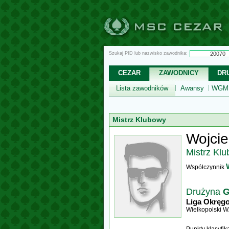
Szukaj PID lub nazwisko zawodnika:
CEZAR
ZAWODNICY
DR
Lista zawodników
Awansy
WGM,
Mistrz Klubowy
Wojcie
Mistrz Kl
Współczynnik
Drużyna
G
Liga Okręg
Wielkopolski 