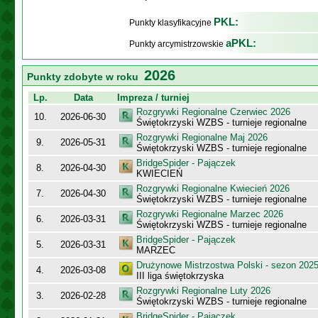
PKL:
Punkty klasyfikacyjne
aPKL:
Punkty arcymistrzowskie
2026
Punkty zdobyte w roku
Lp.
Data
Impreza / turniej
Rozgrywki Regionalne Czerwiec 2026
10.
2026-06-30
Świętokrzyski WZBS - turnieje regionalne
Rozgrywki Regionalne Maj 2026
9.
2026-05-31
Świętokrzyski WZBS - turnieje regionalne
BridgeSpider - Pajączek
8.
2026-04-30
KWIECIEŃ
Rozgrywki Regionalne Kwiecień 2026
7.
2026-04-30
Świętokrzyski WZBS - turnieje regionalne
Rozgrywki Regionalne Marzec 2026
6.
2026-03-31
Świętokrzyski WZBS - turnieje regionalne
BridgeSpider - Pajączek
5.
2026-03-31
MARZEC
Drużynowe Mistrzostwa Polski - sezon 202
4.
2026-03-08
III liga świętokrzyska
Rozgrywki Regionalne Luty 2026
3.
2026-02-28
Świętokrzyski WZBS - turnieje regionalne
BridgeSpider - Pajączek