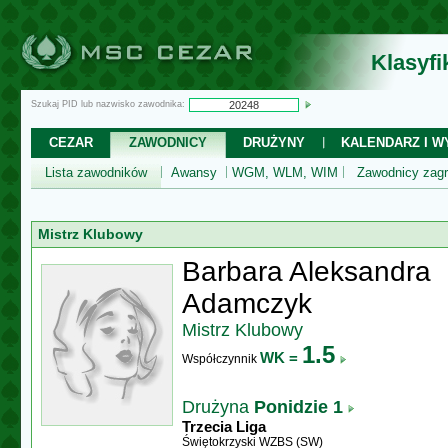
Klasyf
Szukaj PID lub nazwisko zawodnika:
CEZAR
ZAWODNICY
DRUŻYNY
KALENDARZ I WY
Lista zawodników
Awansy
WGM, WLM, WIM
Zawodnicy zagr
Mistrz Klubowy
Barbara Aleksandra
Adamczyk
Mistrz Klubowy
1.5
WK =
Współczynnik
Drużyna
Ponidzie 1
Trzecia Liga
Świętokrzyski WZBS (SW)