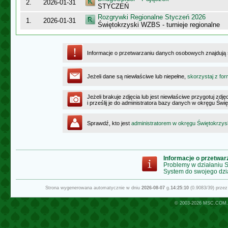
2.
2026-01-31
STYCZEŃ
Rozgrywki Regionalne Styczeń 2026
1.
2026-01-31
Świętokrzyski WZBS - turnieje regionalne
Informacje o przetwarzaniu danych osobowych znajdują
Jeżeli dane są niewłaściwe lub niepełne,
skorzystaj z for
Jeżeli brakuje zdjęcia lub jest niewłaściwe przygotuj zd
i prześlij je do administratora bazy danych w okręgu Świ
Sprawdź, kto jest
administratorem w okręgu Świętokrzy
Informacje o przetwa
Problemy w działaniu
System do swojego dzi
Strona wygenerowana automatycznie w dniu
2026-08-07
g.
14:25:10
(0.9083/39) prze
© 2003-2026
MSC.COM.