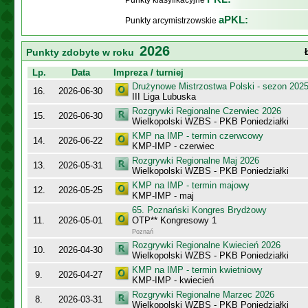
Punkty klasyfikacyjne
aPKL:
Punkty arcymistrzowskie
2026
Punkty zdobyte w roku
Lp.
Data
Impreza / turniej
Drużynowe Mistrzostwa Polski - sezon 202
16.
2026-06-30
III Liga Lubuska
Rozgrywki Regionalne Czerwiec 2026
15.
2026-06-30
Wielkopolski WZBS - PKB Poniedziałki
KMP na IMP - termin czerwcowy
14.
2026-06-22
KMP-IMP - czerwiec
Rozgrywki Regionalne Maj 2026
13.
2026-05-31
Wielkopolski WZBS - PKB Poniedziałki
KMP na IMP - termin majowy
12.
2026-05-25
KMP-IMP - maj
65. Poznański Kongres Brydżowy
11.
2026-05-01
OTP** Kongresowy 1
Poznań
Rozgrywki Regionalne Kwiecień 2026
10.
2026-04-30
Wielkopolski WZBS - PKB Poniedziałki
KMP na IMP - termin kwietniowy
9.
2026-04-27
KMP-IMP - kwiecień
Rozgrywki Regionalne Marzec 2026
8.
2026-03-31
Wielkopolski WZBS - PKB Poniedziałki