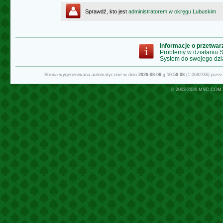
Sprawdź, kto jest
administratorem w okręgu Lubuskim
Informacje o przetwa
Problemy w działaniu
System do swojego dzi
Strona wygenerowana automatycznie w dniu
2026-08-06
g.
10:50:08
(1.0682/36) prze
© 2003-2026
MSC.COM.