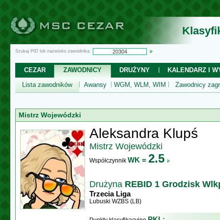
Klasyf
Szukaj PID lub nazwisko zawodnika:
CEZAR
ZAWODNICY
DRUŻYNY
KALENDARZ I WY
Lista zawodników
Awansy
WGM, WLM, WIM
Zawodnicy zagr
Mistrz Wojewódzki
Aleksandra Klupś
Mistrz Wojewódzki
2.5
WK =
Współczynnik
Drużyna
REBID 1 Grodzisk Wlk
Trzecia Liga
Lubuski WZBS (LB)
PKL: