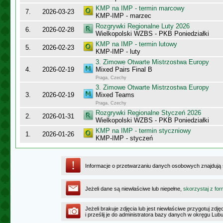
KMP na IMP - termin marcowy
7.
2026-03-23
KMP-IMP - marzec
Rozgrywki Regionalne Luty 2026
6.
2026-02-28
Wielkopolski WZBS - PKB Poniedziałki
KMP na IMP - termin lutowy
5.
2026-02-23
KMP-IMP - luty
3. Zimowe Otwarte Mistrzostwa Europy
4.
2026-02-19
Mixed Pairs Final B
Praga, Czechy
3. Zimowe Otwarte Mistrzostwa Europy
3.
2026-02-19
Mixed Teams
Praga, Czechy
Rozgrywki Regionalne Styczeń 2026
2.
2026-01-31
Wielkopolski WZBS - PKB Poniedziałki
KMP na IMP - termin styczniowy
1.
2026-01-26
KMP-IMP - styczeń
Informacje o przetwarzaniu danych osobowych znajdują
Jeżeli dane są niewłaściwe lub niepełne,
skorzystaj z for
Jeżeli brakuje zdjęcia lub jest niewłaściwe przygotuj zd
i prześlij je do administratora bazy danych w okręgu Lub