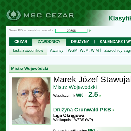
Klasyf
Szukaj PID lub nazwisko zawodnika:
CEZAR
ZAWODNICY
DRUŻYNY
KALENDARZ I WY
Lista zawodników
Awansy
WGM, WLM, WIM
Zawodnicy zagr
Mistrz Wojewódzki
Marek Józef Stawuja
Mistrz Wojewódzki
2.5
WK =
Współczynnik
Drużyna
Grunwald PKB
Liga Okręgowa
Wielkopolski WZBS (WP)
PKL: