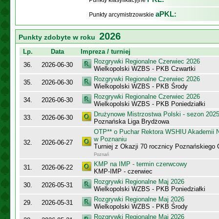
Punkty klasyfikacyjne
aPKL:
Punkty arcymistrzowskie
2026
Punkty zdobyte w roku
Lp.
Data
Impreza / turniej
Rozgrywki Regionalne Czerwiec 2026
36.
2026-06-30
Wielkopolski WZBS - PKB Czwartki
Rozgrywki Regionalne Czerwiec 2026
35.
2026-06-30
Wielkopolski WZBS - PKB Środy
Rozgrywki Regionalne Czerwiec 2026
34.
2026-06-30
Wielkopolski WZBS - PKB Poniedziałki
Drużynowe Mistrzostwa Polski - sezon 202
33.
2026-06-30
Poznańska Liga Brydżowa
OTP** o Puchar Rektora WSHIU Akademii 
w Poznaniu
32.
2026-06-27
Turniej z Okazji 70 rocznicy Poznańskiego 
Poznań
KMP na IMP - termin czerwcowy
31.
2026-06-22
KMP-IMP - czerwiec
Rozgrywki Regionalne Maj 2026
30.
2026-05-31
Wielkopolski WZBS - PKB Poniedziałki
Rozgrywki Regionalne Maj 2026
29.
2026-05-31
Wielkopolski WZBS - PKB Środy
Rozgrywki Regionalne Maj 2026