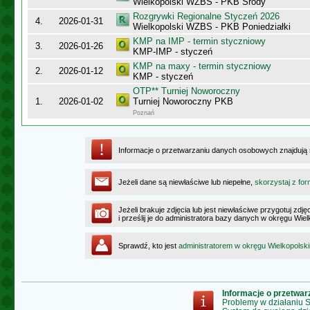
Wielkopolski WZBS - PKB Środy
Rozgrywki Regionalne Styczeń 2026
4.
2026-01-31
Wielkopolski WZBS - PKB Poniedziałki
KMP na IMP - termin styczniowy
3.
2026-01-26
KMP-IMP - styczeń
KMP na maxy - termin styczniowy
2.
2026-01-12
KMP - styczeń
OTP** Turniej Noworoczny
1.
2026-01-02
Turniej Noworoczny PKB
Poznań
Informacje o przetwarzaniu danych osobowych znajdują
Jeżeli dane są niewłaściwe lub niepełne,
skorzystaj z for
Jeżeli brakuje zdjęcia lub jest niewłaściwe przygotuj zd
i prześlij je do administratora bazy danych w okręgu Wie
Sprawdź, kto jest
administratorem w okręgu Wielkopolsk
Informacje o przetwa
Problemy w działaniu