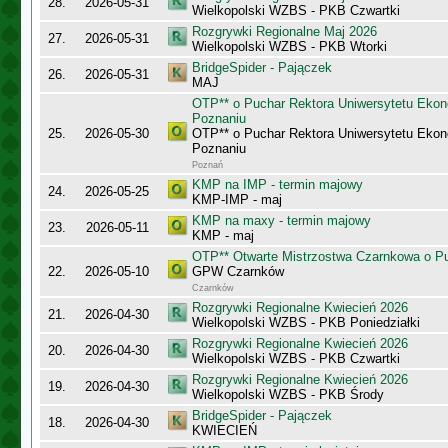
28.
2026-05-31
Wielkopolski WZBS - PKB Czwartki
Rozgrywki Regionalne Maj 2026
27.
2026-05-31
Wielkopolski WZBS - PKB Wtorki
BridgeSpider - Pajączek
26.
2026-05-31
MAJ
OTP** o Puchar Rektora Uniwersytetu Eko
Poznaniu
25.
2026-05-30
OTP** o Puchar Rektora Uniwersytetu Eko
Poznaniu
Poznań
KMP na IMP - termin majowy
24.
2026-05-25
KMP-IMP - maj
KMP na maxy - termin majowy
23.
2026-05-11
KMP - maj
OTP** Otwarte Mistrzostwa Czarnkowa o Pu
22.
2026-05-10
GPW Czarnków
Czarnków
Rozgrywki Regionalne Kwiecień 2026
21.
2026-04-30
Wielkopolski WZBS - PKB Poniedziałki
Rozgrywki Regionalne Kwiecień 2026
20.
2026-04-30
Wielkopolski WZBS - PKB Czwartki
Rozgrywki Regionalne Kwiecień 2026
19.
2026-04-30
Wielkopolski WZBS - PKB Środy
BridgeSpider - Pajączek
18.
2026-04-30
KWIECIEŃ