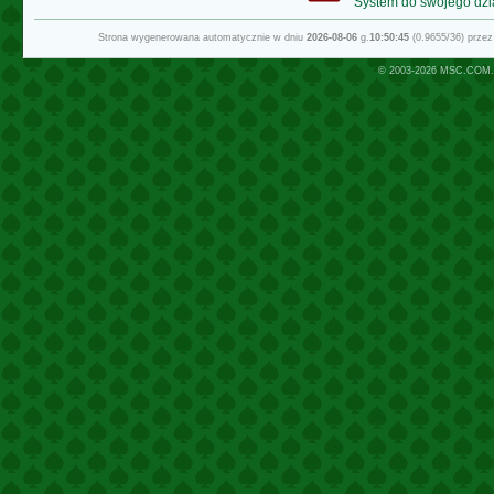
System do swojego dzi
Strona wygenerowana automatycznie w dniu
2026-08-06
g.
10:50:45
(0.9655/36) prze
© 2003-2026
MSC.COM.