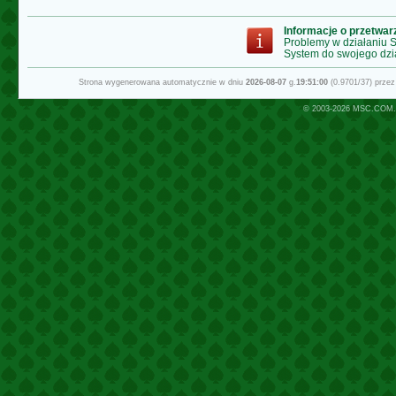
Informacje o przetwa
Problemy w działaniu
System do swojego dzi
Strona wygenerowana automatycznie w dniu
2026-08-07
g.
19:51:00
(0.9701/37) prze
© 2003-2026
MSC.COM.