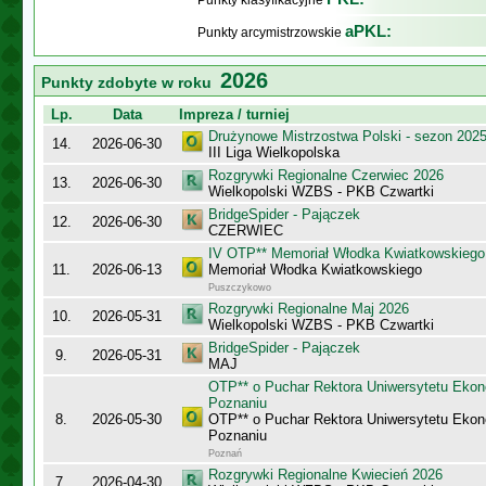
Punkty klasyfikacyjne
aPKL:
Punkty arcymistrzowskie
2026
Punkty zdobyte w roku
Lp.
Data
Impreza / turniej
Drużynowe Mistrzostwa Polski - sezon 202
14.
2026-06-30
III Liga Wielkopolska
Rozgrywki Regionalne Czerwiec 2026
13.
2026-06-30
Wielkopolski WZBS - PKB Czwartki
BridgeSpider - Pajączek
12.
2026-06-30
CZERWIEC
IV OTP** Memoriał Włodka Kwiatkowskiego
11.
2026-06-13
Memoriał Włodka Kwiatkowskiego
Puszczykowo
Rozgrywki Regionalne Maj 2026
10.
2026-05-31
Wielkopolski WZBS - PKB Czwartki
BridgeSpider - Pajączek
9.
2026-05-31
MAJ
OTP** o Puchar Rektora Uniwersytetu Eko
Poznaniu
8.
2026-05-30
OTP** o Puchar Rektora Uniwersytetu Eko
Poznaniu
Poznań
Rozgrywki Regionalne Kwiecień 2026
7.
2026-04-30