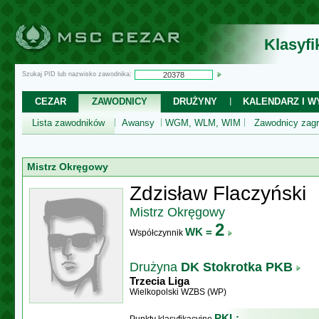
Klasyf
Szukaj PID lub nazwisko zawodnika:
CEZAR
ZAWODNICY
DRUŻYNY
KALENDARZ I WY
Lista zawodników
Awansy
WGM, WLM, WIM
Zawodnicy zagr
Mistrz Okręgowy
Zdzisław Flaczyński
Mistrz Okręgowy
2
WK =
Współczynnik
Drużyna
DK Stokrotka PKB
Trzecia Liga
Wielkopolski WZBS (WP)
PKL: