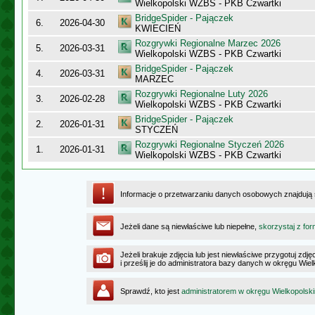
Wielkopolski WZBS - PKB Czwartki
BridgeSpider - Pajączek
6.
2026-04-30
KWIECIEŃ
Rozgrywki Regionalne Marzec 2026
5.
2026-03-31
Wielkopolski WZBS - PKB Czwartki
BridgeSpider - Pajączek
4.
2026-03-31
MARZEC
Rozgrywki Regionalne Luty 2026
3.
2026-02-28
Wielkopolski WZBS - PKB Czwartki
BridgeSpider - Pajączek
2.
2026-01-31
STYCZEŃ
Rozgrywki Regionalne Styczeń 2026
1.
2026-01-31
Wielkopolski WZBS - PKB Czwartki
Informacje o przetwarzaniu danych osobowych znajdują
Jeżeli dane są niewłaściwe lub niepełne,
skorzystaj z for
Jeżeli brakuje zdjęcia lub jest niewłaściwe przygotuj zd
i prześlij je do administratora bazy danych w okręgu Wie
Sprawdź, kto jest
administratorem w okręgu Wielkopolsk