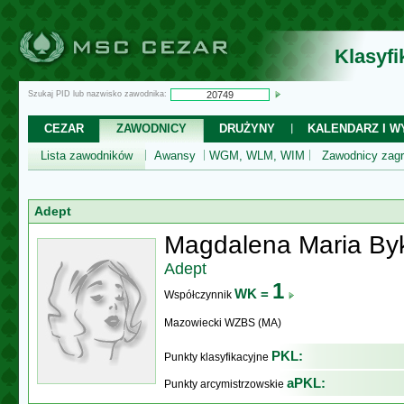
Klasyf
Szukaj PID lub nazwisko zawodnika:
CEZAR
ZAWODNICY
DRUŻYNY
KALENDARZ I WY
Lista zawodników
Awansy
WGM, WLM, WIM
Zawodnicy zagr
Adept
Magdalena Maria By
Adept
1
WK =
Współczynnik
Mazowiecki WZBS (MA)
PKL:
Punkty klasyfikacyjne
aPKL:
Punkty arcymistrzowskie