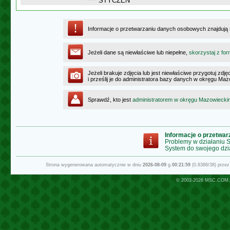
STYCZEŃ
Informacje o przetwarzaniu danych osobowych znajdują
Jeżeli dane są niewłaściwe lub niepełne,
skorzystaj z for
Jeżeli brakuje zdjęcia lub jest niewłaściwe przygotuj zd
i prześlij je do administratora bazy danych w okręgu Ma
Sprawdź, kto jest
administratorem w okręgu Mazowiecki
Informacje o przetwa
Problemy w działaniu
System do swojego dzi
Strona wygenerowana automatycznie w dniu
2026-08-09
g.
00:21:59
(0.8386/38) prze
© 2003-2026
MSC.COM.