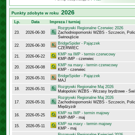
2026
Punkty zdobyte w roku
Lp.
Data
Impreza / turniej
Rozgrywki Regionalne Czerwiec 2026
23.
2026-06-30
Zachodniopomorski WZBS - Szczecin, Polic
Świnoujście
BridgeSpider - Pajączek
22.
2026-06-30
CZERWIEC
KMP na IMP - termin czerwcowy
21.
2026-06-22
KMP-IMP - czerwiec
KMP na maxy - termin czerwcowy
20.
2026-06-08
KMP - czerwiec
BridgeSpider - Pajączek
19.
2026-05-31
MAJ
Rozgrywki Regionalne Maj 2026
18.
2026-05-31
Małopolski WZBS - Wczasy brydżowe - Świ
Rozgrywki Regionalne Maj 2026
17.
2026-05-31
Zachodniopomorski WZBS - Szczecin, Polic
Międzyzdr
KMP na IMP - termin majowy
16.
2026-05-25
KMP-IMP - maj
KMP na maxy - termin majowy
15.
2026-05-11
KMP - maj
Rozgrywki Regionalne Kwiecień 2026