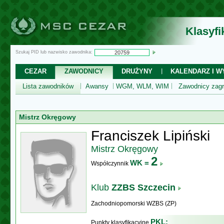
Klasyf
Szukaj PID lub nazwisko zawodnika:
CEZAR
ZAWODNICY
DRUŻYNY
KALENDARZ I WY
Lista zawodników
Awansy
WGM, WLM, WIM
Zawodnicy zagr
Mistrz Okręgowy
Franciszek Lipiński
Mistrz Okręgowy
2
WK =
Współczynnik
Klub
ZZBS Szczecin
Zachodniopomorski WZBS (ZP)
PKL:
Punkty klasyfikacyjne