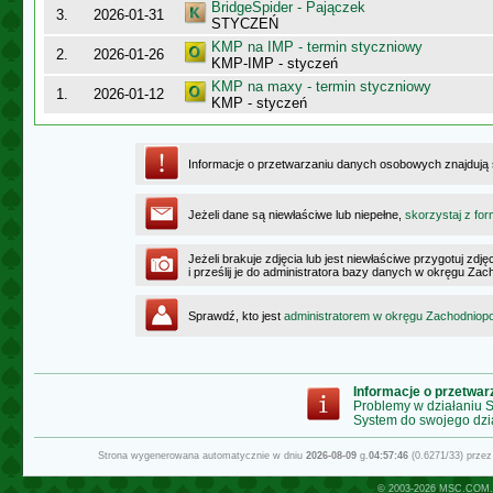
BridgeSpider - Pajączek
3.
2026-01-31
STYCZEŃ
KMP na IMP - termin styczniowy
2.
2026-01-26
KMP-IMP - styczeń
KMP na maxy - termin styczniowy
1.
2026-01-12
KMP - styczeń
Informacje o przetwarzaniu danych osobowych znajdują
Jeżeli dane są niewłaściwe lub niepełne,
skorzystaj z for
Jeżeli brakuje zdjęcia lub jest niewłaściwe przygotuj zd
i prześlij je do administratora bazy danych w okręgu Z
Sprawdź, kto jest
administratorem w okręgu Zachodnio
Informacje o przetwa
Problemy w działaniu
System do swojego dzi
Strona wygenerowana automatycznie w dniu
2026-08-09
g.
04:57:46
(0.6271/33) prze
© 2003-2026
MSC.COM.