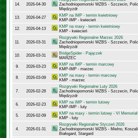
14.
2026-04-30
Zachodniopomorski WZBS - Szczecin, Polic
Międzyzdr
KMP na IMP - termin kwietniowy
13.
2026-04-27
KMP-IMP - kwiecień
KMP na maxy - termin kwietniowy
12.
2026-04-13
KMP - kwiecień
Rozgrywki Regionalne Marzec 2026
11.
2026-03-31
Zachodniopomorski WZBS - Szczecin, Polic
Międzyzdr
BridgeSpider - Pajączek
10.
2026-03-31
MARZEC
KMP na IMP - termin marcowy
9.
2026-03-23
KMP-IMP - marzec
KMP na maxy - termin marcowy
8.
2026-03-09
KMP - marzec
Rozgrywki Regionalne Luty 2026
7.
2026-02-28
Zachodniopomorski WZBS - Szczecin, Polic
Międzyzdr
KMP na IMP - termin lutowy
6.
2026-02-23
KMP-IMP - luty
KMP na maxy - termin lutowy - VI Memoriał
5.
2026-02-09
KMP - luty
Rozgrywki Regionalne Styczeń 2026
4.
2026-01-31
Zachodniopomorski WZBS - Mielno, Koszalin
Białogard, Stargard