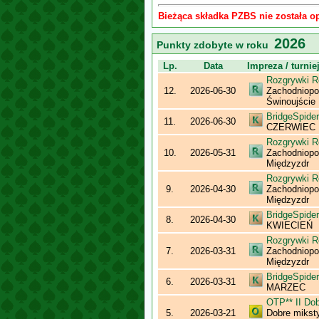
Bieżąca składka PZBS nie została o
2026
Punkty zdobyte w roku
Lp.
Data
Impreza / turnie
Rozgrywki R
12.
2026-06-30
Zachodniopo
Świnoujście
BridgeSpider
11.
2026-06-30
CZERWIEC
Rozgrywki R
10.
2026-05-31
Zachodniopo
Międzyzdr
Rozgrywki R
9.
2026-04-30
Zachodniopo
Międzyzdr
BridgeSpider
8.
2026-04-30
KWIECIEŃ
Rozgrywki R
7.
2026-03-31
Zachodniopo
Międzyzdr
BridgeSpider
6.
2026-03-31
MARZEC
OTP** II Dob
5.
2026-03-21
Dobre mikst