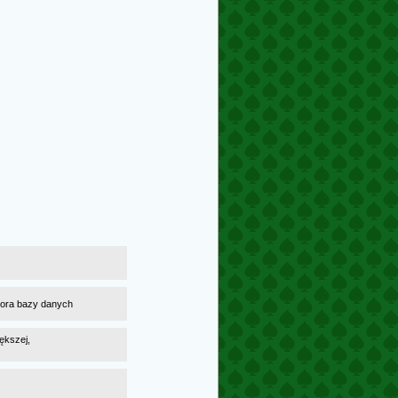
atora bazy danych
ększej,