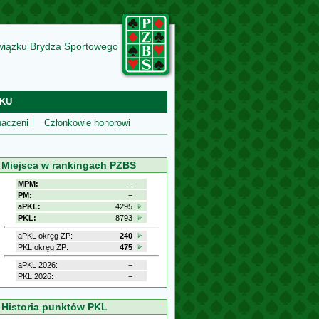
wiązku Brydża Sportowego
KU
aczeni
Członkowie honorowi
Miejsca w rankingach PZBS
MPM:
−
PM:
−
aPKL:
4295
PKL:
8793
aPKL okręg ZP:
240
PKL okręg ZP:
475
aPKL 2026:
−
PKL 2026:
−
Historia punktów PKL