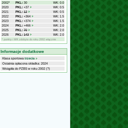
2002*
PKL:
30
WK: 0.0
2020
PKL:
+37
WK: 0.5
2021
PKL:
12
WK: 0.5
2022
PKL:
+364
WK: 1.5
2023
PKL:
+374
WK: 1.5
2024
PKL:
+466
WK: 2.0
2025
PKL:
70
WK: 2.0
2026
PKL:
143
WK: 2.0
* punkty i WK zdobyte do roku 2002 włącznie
Informacje dodatkowe
Klasa sportowa
trzecia
Ostatnia opłacona składka: 2024
Wstąpiła do PZBS w roku 2002 (?)