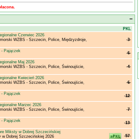
płacona.
−
j
PKL
egionalne Czerwiec 2026
morski WZBS - Szczecin, Police, Międzyzdroje,
3
 - Pajączek
6
egionalne Maj 2026
morski WZBS - Szczecin, Police, Świnoujście,
4
egionalne Kwiecień 2026
morski WZBS - Szczecin, Police, Świnoujście,
6
 - Pajączek
12
egionalne Marzec 2026
morski WZBS - Szczecin, Police, Świnoujście,
7
 - Pajączek
13
re Miksty w Dobrej Szczecińskiej
57
y w Dobrej Szczecińskiej 2026