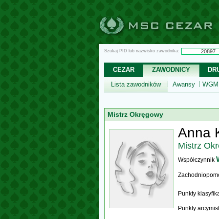
Szukaj PID lub nazwisko zawodnika:
CEZAR
ZAWODNICY
DR
Lista zawodników
Awansy
WGM,
Mistrz Okręgowy
Anna K
Mistrz Ok
Współczynnik
Zachodniopomo
Punkty klasyfi
Punkty arcymis