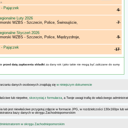
ka
 - Pajączek
6
egionalne Luty 2026
morski WZBS - Szczecin, Police, Świnoujście,
7
egionalne Styczeń 2026
morski WZBS - Szczecin, Police, Międzyzdroje,
5
 - Pajączek
17
yte
przed datą zapłacenia składki
za dany rok i jako takie nie mogą być zaliczane do sumy
warzaniu danych osobowych znajdują się
w niniejszym dokumencie
łaściwe lub niepełne,
skorzystaj z formularza
, a Twoje uwagi trafią do właściwego administr
cia lub jest niewłaściwe przygotuj zdjęcie w formacie JPG, w rozdzielczości 130x160px lub wi
dministratora bazy danych w okręgu Zachodniopomorskim
dministratorem w okręgu Zachodniopomorskim