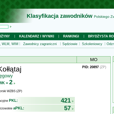
Klasyfikacja zawodników
Polskiego Z
UŻYNY
KALENDARZ I WYNIKI
RANKINGI
BRYDŻYSTA RO
 WLM, WIM
Zawodnicy zagraniczni
Sędziowie
Szkoleniowcy
Odzn
MO
ołłątaj
PID: 20897
(ZP)
ręgowy
2
WK =
rski WZBS (ZP)
421
PKL:
kacyjne
57
aPKL:
trzowskie