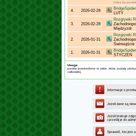
Dobra Szczecińs
BridgeSpider
4.
2026-02-28
LUTY
Rozgrywki R
3.
2026-02-28
Zachodniopo
Międzyzdr
Rozgrywki R
2.
2026-01-31
Zachodniopo
Świnoujście
BridgeSpider
1.
2026-01-31
STYCZEŃ
Uwaga:
punkty przekreślone to takie, które zostały zdob
całkowitej.
Informacje o przet
Jeżeli dane są niew
Jeżeli brakuje zdję
i prześlij je do a
Sprawdź, kto jest
a