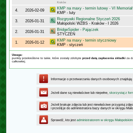
Kraków
KMP na maxy - termin lutowy - VI Memoriał
4.
2026-02-09
KMP - luty
Rozgrywki Regionalne Styczeń 2026
3.
2026-01-31
Małopolski WZBS - Kraków - I 2026
BridgeSpider - Pajączek
2.
2026-01-31
STYCZEŃ
KMP na maxy - termin styczniowy
1.
2026-01-12
KMP - styczeń
Uwaga:
punkty przekreślone to takie, które zostały zdobyte
przed datą zapłacenia składki
za da
całkowitej.
Informacje o przetwarzaniu danych osobowych znajdują
Jeżeli dane są niewłaściwe lub niepełne,
skorzystaj z for
Jeżeli brakuje zdjęcia lub jest niewłaściwe przygotuj zd
i prześlij je do administratora bazy danych w okręgu Mał
Sprawdź, kto jest
administratorem w okręgu Małopolskim