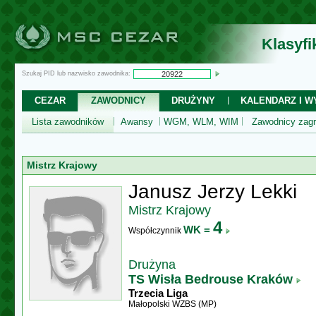
Klasyf
Szukaj PID lub nazwisko zawodnika:
CEZAR
ZAWODNICY
DRUŻYNY
KALENDARZ I WY
Lista zawodników
Awansy
WGM, WLM, WIM
Zawodnicy zagr
Mistrz Krajowy
Janusz Jerzy Lekki
Mistrz Krajowy
4
WK =
Współczynnik
Drużyna
TS Wisła Bedrouse Kraków
Trzecia Liga
Małopolski WZBS (MP)