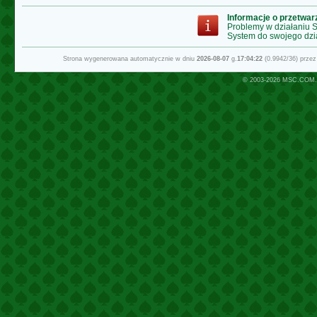
Informacje o przetwa
Problemy w działaniu
System do swojego dzi
Strona wygenerowana automatycznie w dniu
2026-08-07
g.
17:04:22
(0.9942/36) prze
© 2003-2026
MSC.COM.