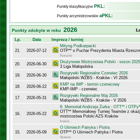
PKL:
Punkty klasyfikacyjne
aPKL:
Punkty arcymistrzowskie
2026
Punkty zdobyte w roku
Łą
Lp.
Data
Impreza / turniej
Mityng Podkarpacki
21.
2026-07-12
OTP** o Puchar Prezydenta Miasta Rzeszow
Rzeszów
Drużynowe Mistrzostwa Polski - sezon 202
20.
2026-06-30
3 Liga Małopolska
Rozgrywki Regionalne Czerwiec 2026
19.
2026-06-30
Małopolski WZBS - Kraków - VI 2026
KMP na IMP - termin czerwcowy
18.
2026-06-22
KMP-IMP - czerwiec
Rozgrywki Regionalne Maj 2026
17.
2026-05-31
Małopolski WZBS - Kraków - V 2026
8. Memoriał Andrzeja Żurka - OTT** i OTPy*
OTT** Memoriałowy Turniej Teamów z okazji
16.
2026-05-22
mistrzostwa Polski AZS Kraków
Kraków
O Uśmiech Patryka i Piotra
15.
2026-05-09
OTP** O Uśmiech Patryka i Piotra
Skawina