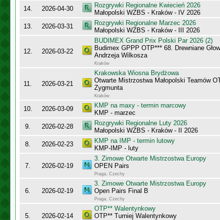
Rozgrywki Regionalne Kwiecień 2026
14.
2026-04-30
Małopolski WZBS - Kraków - IV 2026
Rozgrywki Regionalne Marzec 2026
13.
2026-03-31
Małopolski WZBS - Kraków - III 2026
BUDIMEX Grand Prix Polski Par 2026 (2)
Budimex GPPP OTP*** 68. Drewniane Głowy
12.
2026-03-22
Andrzeja Wilkosza
Kraków
Krakowska Wiosna Brydżowa
Otwarte Mistrzostwa Małopolski Teamów O
11.
2026-03-21
Zygmunta
Kraków
KMP na maxy - termin marcowy
10.
2026-03-09
KMP - marzec
Rozgrywki Regionalne Luty 2026
9.
2026-02-28
Małopolski WZBS - Kraków - II 2026
KMP na IMP - termin lutowy
8.
2026-02-23
KMP-IMP - luty
3. Zimowe Otwarte Mistrzostwa Europy
7.
2026-02-19
OPEN Pairs
Praga, Czechy
3. Zimowe Otwarte Mistrzostwa Europy
6.
2026-02-19
Open Pairs Final B
Praga, Czechy
OTP** Walentynkowy
5.
2026-02-14
OTP** Turniej Walentynkowy