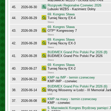
Mazowiecki WZBS - Ochota IBIB PAN
Rozgrywki Regionalne Czerwiec 2026
45.
2026-06-30
Lubuski WZBS - Kazimierz Dolny
69. Kongres Sława
44.
2026-06-29
Turniej Nocny EX-4
Sława
69. Kongres Sława
43.
2026-06-29
OTP* Kongresowy 7
Sława
69. Kongres Sława
42.
2026-06-28
Turniej Nocny EX-3
Sława
BUDIMEX Grand Prix Polski Par 2026 (8)
41.
2026-06-28
BUDIMEX Grand Prix Polski Par 2026
Sława
69. Kongres Sława
40.
2026-06-27
Turniej Nocny EX-2
Sława
KMP na IMP - termin czerwcowy
39.
2026-06-22
KMP-IMP - czerwiec
BUDIMEX Grand Prix Polski Par 2026 (6)
38.
2026-06-14
Mityng Wiosenny w Łodzi - III Memoriał J
Łódź
KMP na maxy - termin czerwcowy
37.
2026-06-08
KMP - czerwiec
5. Mazowiecki Kongres Brydżowy pamięci J