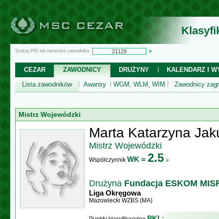
Klasyf
Szukaj PID lub nazwisko zawodnika:
CEZAR
ZAWODNICY
DRUŻYNY
KALENDARZ I WY
Lista zawodników
Awansy
WGM, WLM, WIM
Zawodnicy zagr
Mistrz Wojewódzki
Marta Katarzyna Jak
Mistrz Wojewódzki
2.5
WK =
Współczynnik
Drużyna
Fundacja ESKOM MISF
Liga Okręgowa
Mazowiecki WZBS (MA)
PKL: