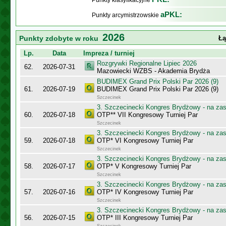
Punkty klasyfikacyjne
aPKL:
Punkty arcymistrzowskie
2026
Punkty zdobyte w roku
Łą
Lp.
Data
Impreza / turniej
Rozgrywki Regionalne Lipiec 2026
62.
2026-07-31
Mazowiecki WZBS - Akademia Brydża
BUDIMEX Grand Prix Polski Par 2026 (9)
61.
2026-07-19
BUDIMEX Grand Prix Polski Par 2026 (9)
Szczecinek
3. Szczecinecki Kongres Brydżowy - na za
60.
2026-07-18
OTP** VII Kongresowy Turniej Par
Szczecinek
3. Szczecinecki Kongres Brydżowy - na za
59.
2026-07-18
OTP* VI Kongresowy Turniej Par
Szczecinek
3. Szczecinecki Kongres Brydżowy - na za
58.
2026-07-17
OTP* V Kongresowy Turniej Par
Szczecinek
3. Szczecinecki Kongres Brydżowy - na za
57.
2026-07-16
OTP* IV Kongresowy Turniej Par
Szczecinek
3. Szczecinecki Kongres Brydżowy - na za
56.
2026-07-15
OTP* III Kongresowy Turniej Par