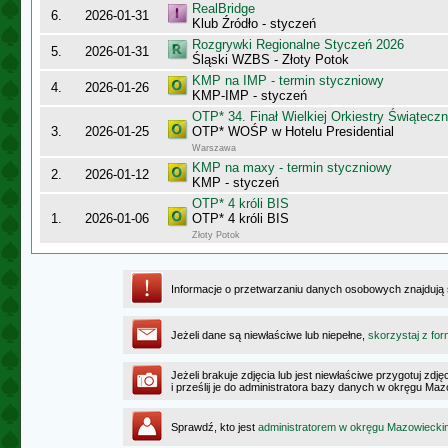
RealBridge
6.
2026-01-31
Klub Źródło - styczeń
Rozgrywki Regionalne Styczeń 2026
5.
2026-01-31
Śląski WZBS - Złoty Potok
KMP na IMP - termin styczniowy
4.
2026-01-26
KMP-IMP - styczeń
OTP* 34. Finał Wielkiej Orkiestry Świątec
3.
2026-01-25
OTP* WOŚP w Hotelu Presidential
Warszawa
KMP na maxy - termin styczniowy
2.
2026-01-12
KMP - styczeń
OTP* 4 króli BIS
1.
2026-01-06
OTP* 4 króli BIS
Złoty Potok
Informacje o przetwarzaniu danych osobowych znajdują
Jeżeli dane są niewłaściwe lub niepełne,
skorzystaj z for
Jeżeli brakuje zdjęcia lub jest niewłaściwe przygotuj zd
i prześlij je do administratora bazy danych w okręgu Ma
Sprawdź, kto jest
administratorem w okręgu Mazowiecki