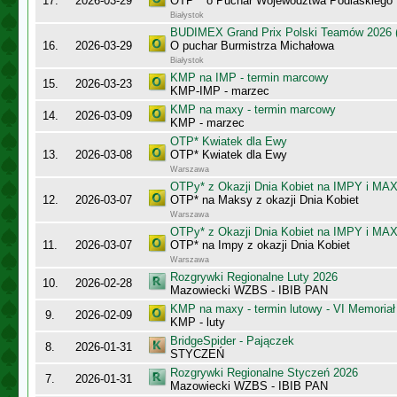
17.
2026-03-29
OTP** o Puchar Województwa Podlaskiego
Białystok
BUDIMEX Grand Prix Polski Teamów 2026 (
16.
2026-03-29
O puchar Burmistrza Michałowa
Białystok
KMP na IMP - termin marcowy
15.
2026-03-23
KMP-IMP - marzec
KMP na maxy - termin marcowy
14.
2026-03-09
KMP - marzec
OTP* Kwiatek dla Ewy
13.
2026-03-08
OTP* Kwiatek dla Ewy
Warszawa
OTPy* z Okazji Dnia Kobiet na IMPY i MA
12.
2026-03-07
OTP* na Maksy z okazji Dnia Kobiet
Warszawa
OTPy* z Okazji Dnia Kobiet na IMPY i MA
11.
2026-03-07
OTP* na Impy z okazji Dnia Kobiet
Warszawa
Rozgrywki Regionalne Luty 2026
10.
2026-02-28
Mazowiecki WZBS - IBIB PAN
KMP na maxy - termin lutowy - VI Memoriał
9.
2026-02-09
KMP - luty
BridgeSpider - Pajączek
8.
2026-01-31
STYCZEŃ
Rozgrywki Regionalne Styczeń 2026
7.
2026-01-31
Mazowiecki WZBS - IBIB PAN