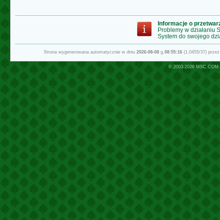
Informacje o przetwa
Problemy w działaniu
System do swojego dzi
Strona wygenerowana automatycznie w dniu
2026-08-08
g.
08:55:16
(1.0455/37) prze
© 2003-2026
MSC.COM.