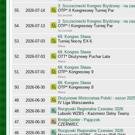
Szczecinek
3. Szczecinecki Kongres Brydżowy - na za
55.
2026-07-14
OTP* II Kongresowy Turniej Par
Szczecinek
3. Szczecinecki Kongres Brydżowy - na za
54.
2026-07-13
OTP* I Kongresowy Turniej Par
Szczecinek
69. Kongres Sława
53.
2026-07-03
Turniej Nocny EX-6
Sława
69. Kongres Sława
52.
2026-07-03
OTT* Drużynowy Puchar Lata
Sława
69. Kongres Sława
51.
2026-07-01
OTP* Kongresowy 9
Sława
69. Kongres Sława
50.
2026-06-30
OTP* Kongresowy 8
Sława
Drużynowe Mistrzostwa Polski - sezon 202
49.
2026-06-30
IV Liga Warszawska
Rozgrywki Regionalne Czerwiec 2026
48.
2026-06-30
Lubuski WZBS - Kazimierz Dolny Teamy
BridgeSpider - Pajączek
47.
2026-06-30
CZERWIEC
Rozgrywki Regionalne Czerwiec 2026
46.
2026-06-30