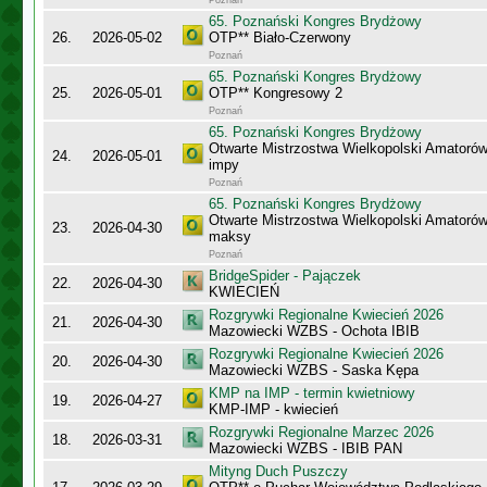
Poznań
65. Poznański Kongres Brydżowy
26.
2026-05-02
OTP** Biało-Czerwony
Poznań
65. Poznański Kongres Brydżowy
25.
2026-05-01
OTP** Kongresowy 2
Poznań
65. Poznański Kongres Brydżowy
Otwarte Mistrzostwa Wielkopolski Amatorów
24.
2026-05-01
impy
Poznań
65. Poznański Kongres Brydżowy
Otwarte Mistrzostwa Wielkopolski Amatorów
23.
2026-04-30
maksy
Poznań
BridgeSpider - Pajączek
22.
2026-04-30
KWIECIEŃ
Rozgrywki Regionalne Kwiecień 2026
21.
2026-04-30
Mazowiecki WZBS - Ochota IBIB
Rozgrywki Regionalne Kwiecień 2026
20.
2026-04-30
Mazowiecki WZBS - Saska Kępa
KMP na IMP - termin kwietniowy
19.
2026-04-27
KMP-IMP - kwiecień
Rozgrywki Regionalne Marzec 2026
18.
2026-03-31
Mazowiecki WZBS - IBIB PAN
Mityng Duch Puszczy