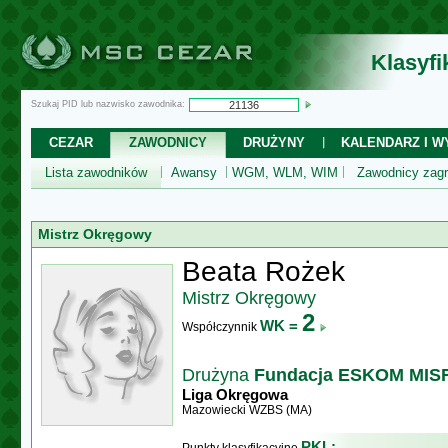
Klasyf
Szukaj PID lub nazwisko zawodnika:
CEZAR
ZAWODNICY
DRUŻYNY
KALENDARZ I WY
Lista zawodników
Awansy
WGM, WLM, WIM
Zawodnicy zagr
Mistrz Okręgowy
Beata Rożek
Mistrz Okręgowy
2
WK =
Współczynnik
Drużyna
Fundacja ESKOM MISF
Liga Okręgowa
Mazowiecki WZBS (MA)
PKL: