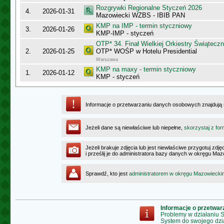
Rozgrywki Regionalne Styczeń 2026
4.
2026-01-31
Mazowiecki WZBS - IBIB PAN
KMP na IMP - termin styczniowy
3.
2026-01-26
KMP-IMP - styczeń
OTP* 34. Finał Wielkiej Orkiestry Świątec
2.
2026-01-25
OTP* WOŚP w Hotelu Presidential
Warszawa
KMP na maxy - termin styczniowy
1.
2026-01-12
KMP - styczeń
Informacje o przetwarzaniu danych osobowych znajdują
Jeżeli dane są niewłaściwe lub niepełne,
skorzystaj z for
Jeżeli brakuje zdjęcia lub jest niewłaściwe przygotuj zd
i prześlij je do administratora bazy danych w okręgu Ma
Sprawdź, kto jest
administratorem w okręgu Mazowiecki
Informacje o przetwa
Problemy w działaniu
System do swojego dzi