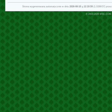
Strona wygenerowana automatycznie w dniu
2026-08-10
g.
12:10:59
(1.0288/37) prze
© 2003-2026
MSC.COM.