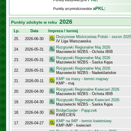
Punkty klasyfikacyjne
aPKL:
Punkty arcymistrzowskie
2026
Punkty zdobyte w roku
Lp.
Data
Impreza / turniej
Drużynowe Mistrzostwa Polski - sezon 202
25.
2026-06-30
IV Liga Warszawska
Rozgrywki Regionalne Maj 2026
24.
2026-05-31
Mazowiecki WZBS - Ochota IBIB
Rozgrywki Regionalne Maj 2026
23.
2026-05-31
Mazowiecki WZBS - Saska Kępa
Rozgrywki Regionalne Maj 2026
22.
2026-05-31
Mazowiecki WZBS - Nadwiślańskie
KMP na maxy - termin majowy
21.
2026-05-11
KMP - maj
Rozgrywki Regionalne Kwiecień 2026
20.
2026-04-30
Mazowiecki WZBS - Ochota IBIB
Rozgrywki Regionalne Kwiecień 2026
19.
2026-04-30
Mazowiecki WZBS - Saska Kępa
BridgeSpider - Pajączek
18.
2026-04-30
KWIECIEŃ
KMP na IMP - termin kwietniowy
17.
2026-04-27
KMP-IMP - kwiecień