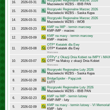
Rozgrywki Regionalne Marzec 2026
16.
2026-03-31
Mazowiecki WZBS - IBIB PAN
Rozgrywki Regionalne Marzec 2026
15.
2026-03-31
Mazowiecki WZBS - Saska Kępa
Rozgrywki Regionalne Marzec 2026
14.
2026-03-31
Mazowiecki WZBS - WOB
KMP na IMP - termin marcowy
13.
2026-03-23
KMP-IMP - marzec
KMP na maxy - termin marcowy
12.
2026-03-09
KMP - marzec
OTP* Kwiatek dla Ewy
11.
2026-03-08
OTP* Kwiatek dla Ewy
Warszawa
OTPy* z Okazji Dnia Kobiet na IMPY i MA
10.
2026-03-07
OTP* na Maksy z okazji Dnia Kobiet
Warszawa
Rozgrywki Regionalne Luty 2026
9.
2026-02-28
Mazowiecki WZBS - Saska Kępa
BridgeSpider - Pajączek
8.
2026-02-28
LUTY
Rozgrywki Regionalne Luty 2026
7.
2026-02-28
Mazowiecki WZBS - IBIB PAN
KMP na IMP - termin lutowy
6.
2026-02-23
KMP-IMP - luty
KMP na maxy - termin lutowy - VI Memoriał
5.
2026-02-09
KMP - luty