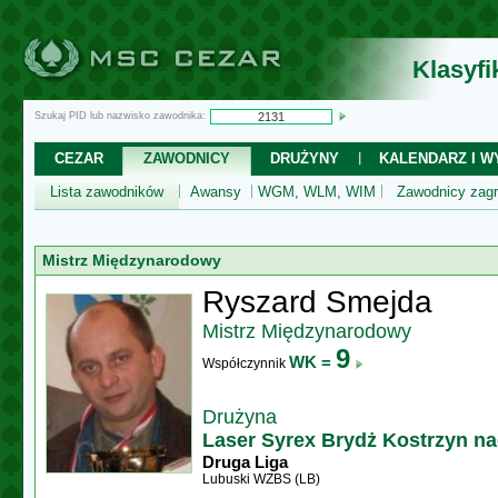
Klasyf
Szukaj PID lub nazwisko zawodnika:
CEZAR
ZAWODNICY
DRUŻYNY
KALENDARZ I WY
Lista zawodników
Awansy
WGM, WLM, WIM
Zawodnicy zagr
Mistrz Międzynarodowy
Ryszard Smejda
Mistrz Międzynarodowy
9
WK =
Współczynnik
Drużyna
Laser Syrex Brydż Kostrzyn n
Druga Liga
Lubuski WZBS (LB)