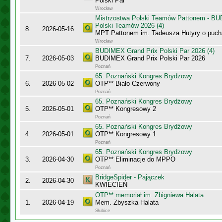
Polski Par
Wrocław
Mistrzostwa Polski Teamów Pattonem - BU
Polski Teamów 2026 (4)
8.
2026-05-16
MPT Pattonem im. Tadeusza Hutyry o puch
Wrocław
BUDIMEX Grand Prix Polski Par 2026 (4)
7.
2026-05-03
BUDIMEX Grand Prix Polski Par 2026
Poznań
65. Poznański Kongres Brydżowy
6.
2026-05-02
OTP** Biało-Czerwony
Poznań
65. Poznański Kongres Brydżowy
5.
2026-05-01
OTP** Kongresowy 2
Poznań
65. Poznański Kongres Brydżowy
4.
2026-05-01
OTP** Kongresowy 1
Poznań
65. Poznański Kongres Brydżowy
3.
2026-04-30
OTP** Eliminacje do MPPO
Poznań
BridgeSpider - Pajączek
2.
2026-04-30
KWIECIEŃ
OTP** memoriał im. Zbigniewa Halata
1.
2026-04-19
Mem. Zbyszka Halata
Słubice