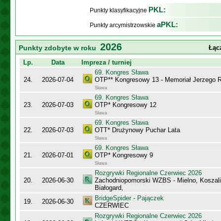
PKL:
Punkty klasyfikacyjne
aPKL:
Punkty arcymistrzowskie
2026
Punkty zdobyte w roku
Łąc
Lp.
Data
Impreza / turniej
69. Kongres Sława
24.
2026-07-04
OTP** Kongresowy 13 - Memoriał Jerzego
Sława
69. Kongres Sława
23.
2026-07-03
OTP* Kongresowy 12
Sława
69. Kongres Sława
22.
2026-07-03
OTT* Drużynowy Puchar Lata
Sława
69. Kongres Sława
21.
2026-07-01
OTP* Kongresowy 9
Sława
Rozgrywki Regionalne Czerwiec 2026
20.
2026-06-30
Zachodniopomorski WZBS - Mielno, Koszalin
Białogard,
BridgeSpider - Pajączek
19.
2026-06-30
CZERWIEC
Rozgrywki Regionalne Czerwiec 2026