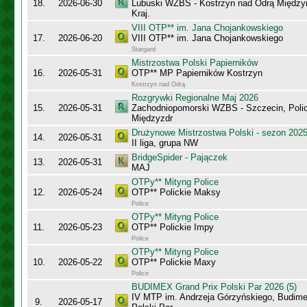
18.
2026-06-30
Lubuski WZBS - Kostrzyn nad Odrą Międzyr
Kraj.
VIII OTP** im. Jana Chojankowskiego
17.
2026-06-20
VIII OTP** im. Jana Chojankowskiego
Stargard
Mistrzostwa Polski Papierników
16.
2026-05-31
OTP** MP Papierników Kostrzyn
Kostrzyn nad Odrą
Rozgrywki Regionalne Maj 2026
15.
2026-05-31
Zachodniopomorski WZBS - Szczecin, Polic
Międzyzdr
Drużynowe Mistrzostwa Polski - sezon 202
14.
2026-05-31
II liga, grupa NW
BridgeSpider - Pajączek
13.
2026-05-31
MAJ
OTPy** Mityng Police
12.
2026-05-24
OTP** Polickie Maksy
Police
OTPy** Mityng Police
11.
2026-05-23
OTP** Polickie Impy
Police
OTPy** Mityng Police
10.
2026-05-22
OTP** Polickie Maxy
Police
BUDIMEX Grand Prix Polski Par 2026 (5)
IV MTP im. Andrzeja Górzyńskiego, Budime
9.
2026-05-17