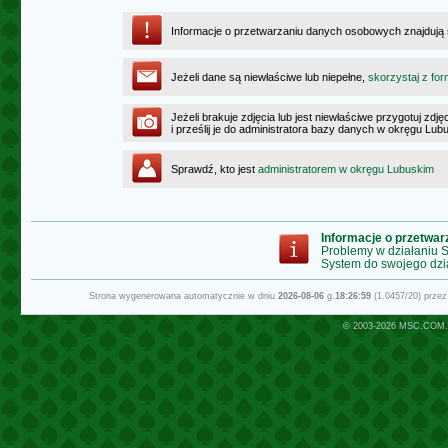
Informacje o przetwarzaniu danych osobowych znajdują
Jeżeli dane są niewłaściwe lub niepełne,
skorzystaj z for
Jeżeli brakuje zdjęcia lub jest niewłaściwe przygotuj zd
i prześlij je do administratora bazy danych w okręgu Lub
Sprawdź, kto jest
administratorem w okręgu Lubuskim
Informacje o przetwa
Problemy w działaniu
System do swojego dzi
Strona wygenerowana automatycznie w dniu
2026-08-06
g.
18:26:59
(1.0457/20) prze
© 2003-2026
MSC.COM.