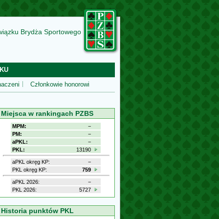
wiązku Brydża Sportowego
KU
aczeni
Członkowie honorowi
Miejsca w rankingach PZBS
MPM:
−
PM:
−
aPKL:
−
PKL:
13190
aPKL okręg KP:
−
PKL okręg KP:
759
aPKL 2026:
−
PKL 2026:
5727
Historia punktów PKL