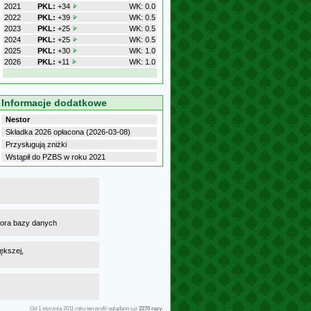
2021
PKL:
+34
WK: 0.0
2022
PKL:
+39
WK: 0.5
2023
PKL:
+25
WK: 0.5
2024
PKL:
+25
WK: 0.5
2025
PKL:
+30
WK: 1.0
2026
PKL:
+11
WK: 1.0
Informacje dodatkowe
Nestor
Składka 2026 opłacona (2026-03-08)
Przysługują zniżki
Wstąpił do PZBS w roku 2021
atora bazy danych
ększej,
Od 1 stycznia 2011 roku ten profil oglądano już
2270 razy
.