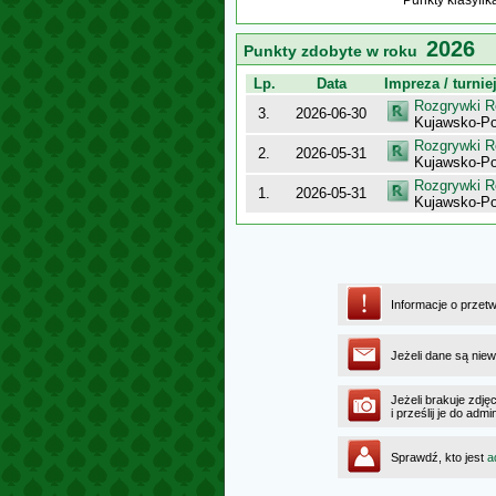
Punkty klasyfi
2026
Punkty zdobyte w roku
Lp.
Data
Impreza / turnie
Rozgrywki R
3.
2026-06-30
Kujawsko-Po
Rozgrywki R
2.
2026-05-31
Kujawsko-P
Rozgrywki R
1.
2026-05-31
Kujawsko-Po
Informacje o przet
Jeżeli dane są niew
Jeżeli brakuje zdję
i prześlij je do a
Sprawdź, kto jest
a