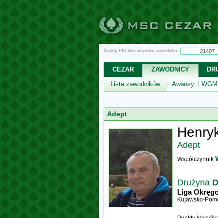
Szukaj PID lub nazwisko zawodnika:
CEZAR
ZAWODNICY
DR
Lista zawodników
Awansy
WGM,
Adept
Henryk
Adept
Współczynnik
Drużyna
D
Liga Okręg
Kujawsko-Pomo