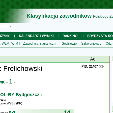
Klasyfikacja zawodników
Polskiego Z
UŻYNY
KALENDARZ I WYNIKI
RANKINGI
BRYDŻYSTA RO
 WLM, WIM
Zawodnicy zagraniczni
Sędziowie
Szkoleniowcy
Odzn
Ad
 Frelichowski
PID: 21407
(KP)
1
WK =
OL-BY Bydgoszcz
owa
rski WZBS (KP)
14
PKL: