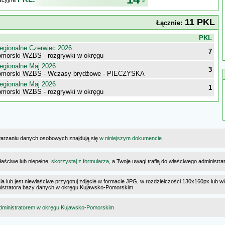
kacyjne
11 PKL
Łącznie:
j
PKL
egionalne Czerwiec 2026
7
morski WZBS - rozgrywki w okręgu
egionalne Maj 2026
3
omorski WZBS - Wczasy brydżowe - PIECZYSKA
egionalne Maj 2026
1
morski WZBS - rozgrywki w okręgu
warzaniu danych osobowych znajdują się
w niniejszym dokumencie
łaściwe lub niepełne,
skorzystaj z formularza
, a Twoje uwagi trafią do właściwego administr
cia lub jest niewłaściwe przygotuj zdjęcie w formacie JPG, w rozdzielczości 130x160px lub wi
dministratora bazy danych w okręgu Kujawsko-Pomorskim
dministratorem w okręgu Kujawsko-Pomorskim