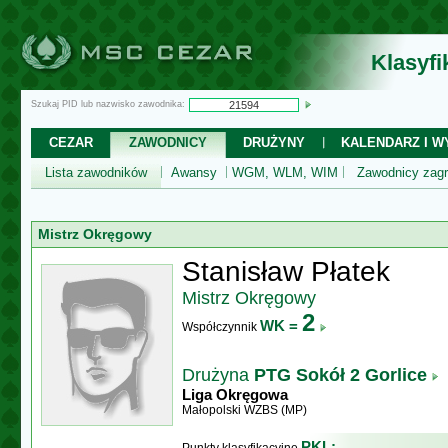
Klasyf
Szukaj PID lub nazwisko zawodnika:
CEZAR
ZAWODNICY
DRUŻYNY
KALENDARZ I WY
Lista zawodników
Awansy
WGM, WLM, WIM
Zawodnicy zagr
Mistrz Okręgowy
Stanisław Płatek
Mistrz Okręgowy
2
WK =
Współczynnik
Drużyna
PTG Sokół 2 Gorlice
Liga Okręgowa
Małopolski WZBS (MP)
PKL: