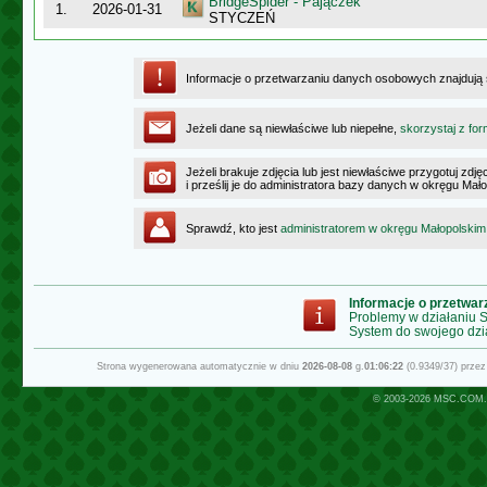
BridgeSpider - Pajączek
1.
2026-01-31
STYCZEŃ
Informacje o przetwarzaniu danych osobowych znajdują
Jeżeli dane są niewłaściwe lub niepełne,
skorzystaj z for
Jeżeli brakuje zdjęcia lub jest niewłaściwe przygotuj zd
i prześlij je do administratora bazy danych w okręgu Mał
Sprawdź, kto jest
administratorem w okręgu Małopolskim
Informacje o przetwa
Problemy w działaniu
System do swojego dzi
Strona wygenerowana automatycznie w dniu
2026-08-08
g.
01:06:22
(0.9349/37) prze
© 2003-2026
MSC.COM.