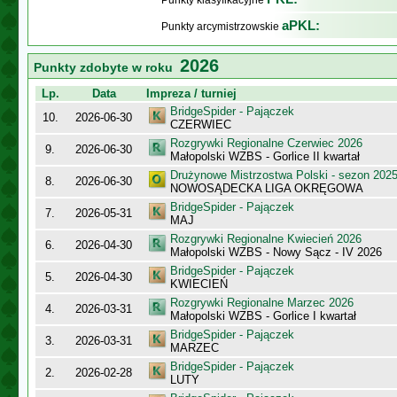
Punkty klasyfikacyjne
aPKL:
Punkty arcymistrzowskie
2026
Punkty zdobyte w roku
Lp.
Data
Impreza / turniej
BridgeSpider - Pajączek
10.
2026-06-30
CZERWIEC
Rozgrywki Regionalne Czerwiec 2026
9.
2026-06-30
Małopolski WZBS - Gorlice II kwartał
Drużynowe Mistrzostwa Polski - sezon 202
8.
2026-06-30
NOWOSĄDECKA LIGA OKRĘGOWA
BridgeSpider - Pajączek
7.
2026-05-31
MAJ
Rozgrywki Regionalne Kwiecień 2026
6.
2026-04-30
Małopolski WZBS - Nowy Sącz - IV 2026
BridgeSpider - Pajączek
5.
2026-04-30
KWIECIEŃ
Rozgrywki Regionalne Marzec 2026
4.
2026-03-31
Małopolski WZBS - Gorlice I kwartał
BridgeSpider - Pajączek
3.
2026-03-31
MARZEC
BridgeSpider - Pajączek
2.
2026-02-28
LUTY