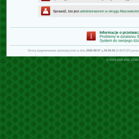
Sprawdź, kto jest
administratorem w okręgu Mazowiecki
Informacje o przetwa
Problemy w działaniu
System do swojego dzi
Strona wygenerowana automatycznie w dniu
2026-08-07
g.
04:56:50
(0.6471/37) prze
© 2003-2026
MSC.COM.