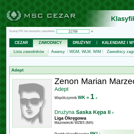
Klasyf
Szukaj PID lub nazwisko zawodnika:
CEZAR
ZAWODNICY
DRUŻYNY
KALENDARZ I WY
Lista zawodników
Awansy
WGM, WLM, WIM
Zawodnicy zagr
Adept
Zenon Marian Marze
Adept
1
WK =
Współczynnik
Drużyna
Saska Kępa II
Liga Okręgowa
Mazowiecki WZBS (MA)
PKL: