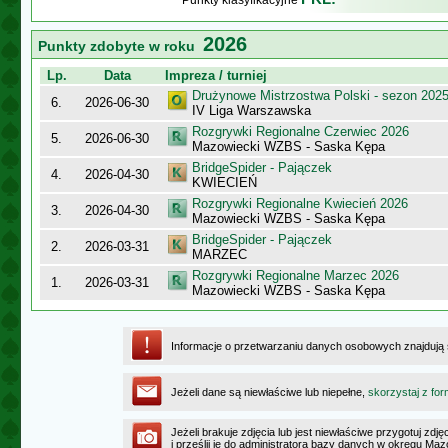
Punkty klasyfikacyjne
2026
Punkty zdobyte w roku
Lp.
Data
Impreza / turniej
Drużynowe Mistrzostwa Polski - sezon 202
6.
2026-06-30
IV Liga Warszawska
Rozgrywki Regionalne Czerwiec 2026
5.
2026-06-30
Mazowiecki WZBS - Saska Kępa
BridgeSpider - Pajączek
4.
2026-04-30
KWIECIEŃ
Rozgrywki Regionalne Kwiecień 2026
3.
2026-04-30
Mazowiecki WZBS - Saska Kępa
BridgeSpider - Pajączek
2.
2026-03-31
MARZEC
Rozgrywki Regionalne Marzec 2026
1.
2026-03-31
Mazowiecki WZBS - Saska Kępa
Informacje o przetwarzaniu danych osobowych znajdują
Jeżeli dane są niewłaściwe lub niepełne,
skorzystaj z for
Jeżeli brakuje zdjęcia lub jest niewłaściwe przygotuj zd
i prześlij je do administratora bazy danych w okręgu Ma