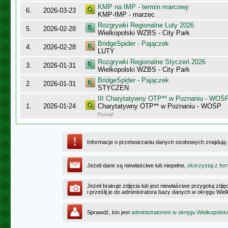
KMP na IMP - termin marcowy
6.
2026-03-23
KMP-IMP - marzec
Rozgrywki Regionalne Luty 2026
5.
2026-02-28
Wielkopolski WZBS - City Park
BridgeSpider - Pajączek
4.
2026-02-28
LUTY
Rozgrywki Regionalne Styczeń 2026
3.
2026-01-31
Wielkopolski WZBS - City Park
BridgeSpider - Pajączek
2.
2026-01-31
STYCZEŃ
III Charytatywny OTP** w Poznaniu - WOŚ
1.
2026-01-24
Charytatywny OTP** w Poznaniu - WOŚP
Poznań
Informacje o przetwarzaniu danych osobowych znajdują
Jeżeli dane są niewłaściwe lub niepełne,
skorzystaj z for
Jeżeli brakuje zdjęcia lub jest niewłaściwe przygotuj zd
i prześlij je do administratora bazy danych w okręgu Wie
Sprawdź, kto jest
administratorem w okręgu Wielkopolsk