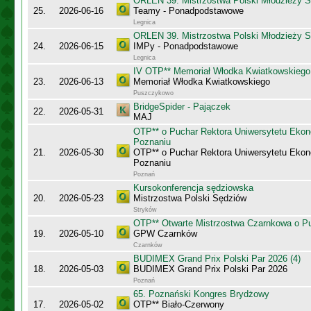
ORLEN 39. Mistrzostwa Polski Młodzieży S
25.
2026-06-16
Teamy - Ponadpodstawowe
Legnica
ORLEN 39. Mistrzostwa Polski Młodzieży S
24.
2026-06-15
IMPy - Ponadpodstawowe
Legnica
IV OTP** Memoriał Włodka Kwiatkowskiego
23.
2026-06-13
Memoriał Włodka Kwiatkowskiego
Puszczykowo
BridgeSpider - Pajączek
22.
2026-05-31
MAJ
OTP** o Puchar Rektora Uniwersytetu Eko
Poznaniu
21.
2026-05-30
OTP** o Puchar Rektora Uniwersytetu Eko
Poznaniu
Poznań
Kursokonferencja sędziowska
20.
2026-05-23
Mistrzostwa Polski Sędziów
Stryków
OTP** Otwarte Mistrzostwa Czarnkowa o Pu
19.
2026-05-10
GPW Czarnków
Czarnków
BUDIMEX Grand Prix Polski Par 2026 (4)
18.
2026-05-03
BUDIMEX Grand Prix Polski Par 2026
Poznań
65. Poznański Kongres Brydżowy
17.
2026-05-02
OTP** Biało-Czerwony