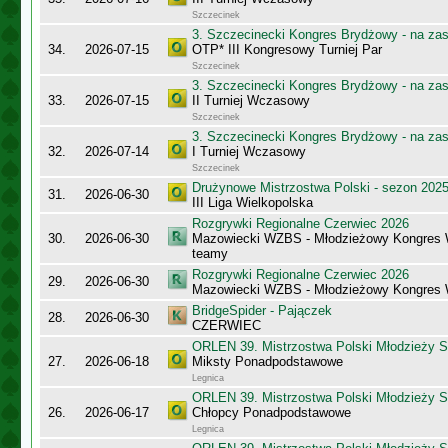
Szczecinek
3. Szczecinecki Kongres Brydżowy - na za
34.
2026-07-15
OTP* III Kongresowy Turniej Par
Szczecinek
3. Szczecinecki Kongres Brydżowy - na za
33.
2026-07-15
II Turniej Wczasowy
Szczecinek
3. Szczecinecki Kongres Brydżowy - na za
32.
2026-07-14
I Turniej Wczasowy
Szczecinek
Drużynowe Mistrzostwa Polski - sezon 202
31.
2026-06-30
III Liga Wielkopolska
Rozgrywki Regionalne Czerwiec 2026
30.
2026-06-30
Mazowiecki WZBS - Młodzieżowy Kongres 
teamy
Rozgrywki Regionalne Czerwiec 2026
29.
2026-06-30
Mazowiecki WZBS - Młodzieżowy Kongres 
BridgeSpider - Pajączek
28.
2026-06-30
CZERWIEC
ORLEN 39. Mistrzostwa Polski Młodzieży S
27.
2026-06-18
Miksty Ponadpodstawowe
Legnica
ORLEN 39. Mistrzostwa Polski Młodzieży S
26.
2026-06-17
Chłopcy Ponadpodstawowe
Legnica