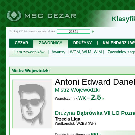
Klasyf
Szukaj PID lub nazwisko zawodnika:
CEZAR
ZAWODNICY
DRUŻYNY
KALENDARZ I WY
Lista zawodników
Awansy
WGM, WLM, WIM
Zawodnicy zagr
Mistrz Wojewódzki
Antoni Edward Dane
Mistrz Wojewódzki
2.5
WK =
Współczynnik
Drużyna
Dąbrówka VII LO Pozn
Trzecia Liga
Wielkopolski WZBS (WP)
PKL: