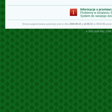
Informacje o przetwa
Problemy w działaniu
System do swojego dzi
Strona wygenerowana automatycznie w dniu
2026-08-10
g.
14:06:31
(1.0903/38) prze
© 2003-2026
MSC.COM.