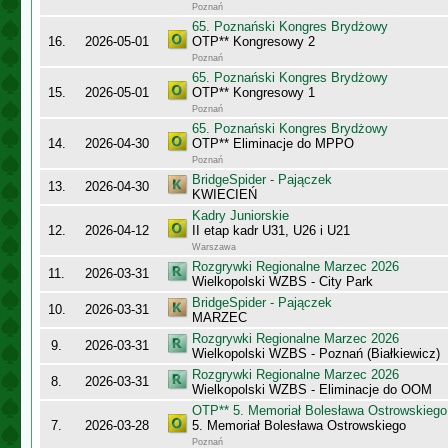
Poznań
65. Poznański Kongres Brydżowy
16.
2026-05-01
OTP** Kongresowy 2
Poznań
65. Poznański Kongres Brydżowy
15.
2026-05-01
OTP** Kongresowy 1
Poznań
65. Poznański Kongres Brydżowy
14.
2026-04-30
OTP** Eliminacje do MPPO
Poznań
BridgeSpider - Pajączek
13.
2026-04-30
KWIECIEŃ
Kadry Juniorskie
12.
2026-04-12
II etap kadr U31, U26 i U21
Warszawa
Rozgrywki Regionalne Marzec 2026
11.
2026-03-31
Wielkopolski WZBS - City Park
BridgeSpider - Pajączek
10.
2026-03-31
MARZEC
Rozgrywki Regionalne Marzec 2026
9.
2026-03-31
Wielkopolski WZBS - Poznań (Białkiewicz)
Rozgrywki Regionalne Marzec 2026
8.
2026-03-31
Wielkopolski WZBS - Eliminacje do OOM
OTP** 5. Memoriał Bolesława Ostrowskiego
7.
2026-03-28
5. Memoriał Bolesława Ostrowskiego
Poznań