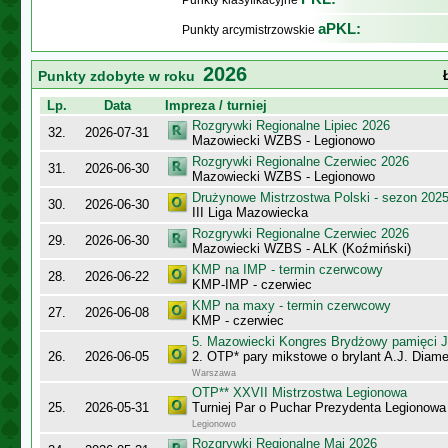
Punkty klasyfikacyjne
aPKL:
Punkty arcymistrzowskie
2026
Punkty zdobyte w roku
Lp.
Data
Impreza / turniej
Rozgrywki Regionalne Lipiec 2026
32.
2026-07-31
Mazowiecki WZBS - Legionowo
Rozgrywki Regionalne Czerwiec 2026
31.
2026-06-30
Mazowiecki WZBS - Legionowo
Drużynowe Mistrzostwa Polski - sezon 202
30.
2026-06-30
III Liga Mazowiecka
Rozgrywki Regionalne Czerwiec 2026
29.
2026-06-30
Mazowiecki WZBS - ALK (Koźmiński)
KMP na IMP - termin czerwcowy
28.
2026-06-22
KMP-IMP - czerwiec
KMP na maxy - termin czerwcowy
27.
2026-06-08
KMP - czerwiec
5. Mazowiecki Kongres Brydżowy pamięci J
26.
2026-06-05
2. OTP* pary mikstowe o brylant A.J. Diame
Warszawa
OTP** XXVII Mistrzostwa Legionowa
25.
2026-05-31
Turniej Par o Puchar Prezydenta Legionow
Legionowo
Rozgrywki Regionalne Maj 2026