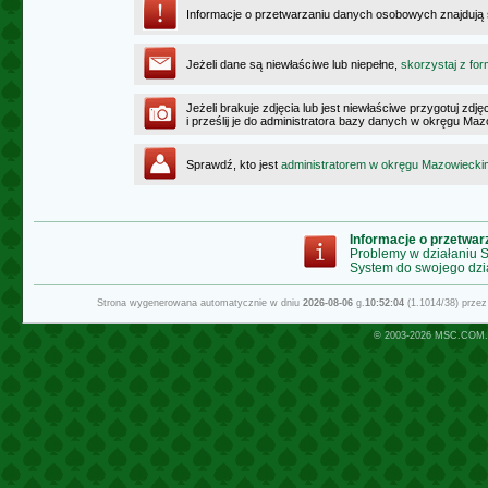
Informacje o przetwarzaniu danych osobowych znajdują
Jeżeli dane są niewłaściwe lub niepełne,
skorzystaj z for
Jeżeli brakuje zdjęcia lub jest niewłaściwe przygotuj zd
i prześlij je do administratora bazy danych w okręgu Ma
Sprawdź, kto jest
administratorem w okręgu Mazowiecki
Informacje o przetwa
Problemy w działaniu
System do swojego dzi
Strona wygenerowana automatycznie w dniu
2026-08-06
g.
10:52:04
(1.1014/38) prze
© 2003-2026
MSC.COM.