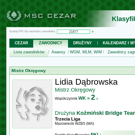
Klasyf
Szukaj PID lub nazwisko zawodnika:
CEZAR
ZAWODNICY
DRUŻYNY
KALENDARZ I WY
Lista zawodników
Awansy
WGM, WLM, WIM
Zawodnicy zagr
Mistrz Okręgowy
Lidia Dąbrowska
Mistrz Okręgowy
2
WK =
Współczynnik
Drużyna
Koźmiński Bridge Tea
Trzecia Liga
Mazowiecki WZBS (MA)
PKL: