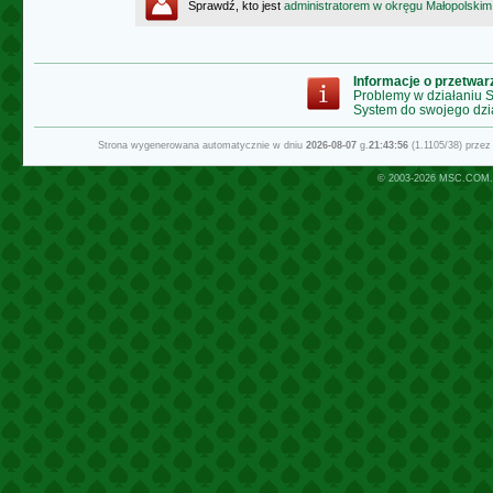
Sprawdź, kto jest
administratorem w okręgu Małopolskim
Informacje o przetwa
Problemy w działaniu
System do swojego dzi
Strona wygenerowana automatycznie w dniu
2026-08-07
g.
21:43:56
(1.1105/38) prze
© 2003-2026
MSC.COM.