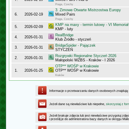
Praga, Czechy
3. Zimowe Otwarte Mistrzostwa Europy
6.
2026-02-19
Mixed Pairs
Praga, Czechy
KMP na maxy - termin lutowy - VI Memoriał
5.
2026-02-09
KMP - luty
RealBridge
4.
2026-01-31
Klub Źródło - styczeń
BridgeSpider - Pajączek
3.
2026-01-31
STYCZEŃ
Rozgrywki Regionalne Styczeń 2026
2.
2026-01-31
Małopolski WZBS - Kraków - I 2026
OTP** WOŚP w Krakowie
1.
2026-01-25
OTP** WOŚP w Krakowie
Kraków
Informacje o przetwarzaniu danych osobowych znajdują
Jeżeli dane są niewłaściwe lub niepełne,
skorzystaj z for
Jeżeli brakuje zdjęcia lub jest niewłaściwe przygotuj zd
i prześlij je do administratora bazy danych w okręgu Mał