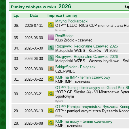
2026
Punkty zdobyte w roku
Łą
Lp.
Data
Impreza / turniej
Mityng Podkarpacki
36.
2026-07-11
OTP** ELECTRICS CUP memoriał Jana Ru
Rzeszów
RealBridge
35.
2026-06-30
Klub Źródło - czerwiec
Rozgrywki Regionalne Czerwiec 2026
34.
2026-06-30
Małopolski WZBS - Kraków - VI 2026
Rozgrywki Regionalne Czerwiec 2026
33.
2026-06-30
Małopolski WZBS - Wczasy brydżowe - Świ
BridgeSpider - Pajączek
32.
2026-06-30
CZERWIEC
KMP na IMP - termin czerwcowy
31.
2026-06-22
KMP-IMP - czerwiec
OTP** Turniej eliminacyjny do Grand Prix Ś
**OTP GP Śląska (4) - VI Mistrzostwa Byt
30.
2026-06-21
Sportowym
Bytom
OTP** Pamięci arcymistrza Ryszarda Kono
29.
2026-06-13
OTP** pamięci arcymistrza Ryszarda Konop
Rowy
KMP na maxy - termin czerwcowy
28.
2026-06-08
KMP - czerwiec