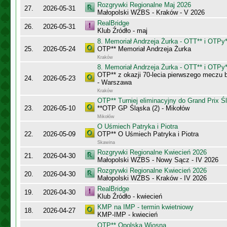
Rozgrywki Regionalne Maj 2026
27.
2026-05-31
Małopolski WZBS - Kraków - V 2026
RealBridge
26.
2026-05-31
Klub Źródło - maj
8. Memoriał Andrzeja Żurka - OTT** i OTPy*
25.
2026-05-24
OTP** Memoriał Andrzeja Żurka
Kraków
8. Memoriał Andrzeja Żurka - OTT** i OTPy*
OTP** z okazji 70-lecia pierwszego meczu
24.
2026-05-23
- Warszawa
Kraków
OTP** Turniej eliminacyjny do Grand Prix Ś
23.
2026-05-10
**OTP GP Śląska (2) - Mikołów
Mikołów
O Uśmiech Patryka i Piotra
22.
2026-05-09
OTP** O Uśmiech Patryka i Piotra
Skawina
Rozgrywki Regionalne Kwiecień 2026
21.
2026-04-30
Małopolski WZBS - Nowy Sącz - IV 2026
Rozgrywki Regionalne Kwiecień 2026
20.
2026-04-30
Małopolski WZBS - Kraków - IV 2026
RealBridge
19.
2026-04-30
Klub Źródło - kwiecień
KMP na IMP - termin kwietniowy
18.
2026-04-27
KMP-IMP - kwiecień
OTP** Opolska Wiosna