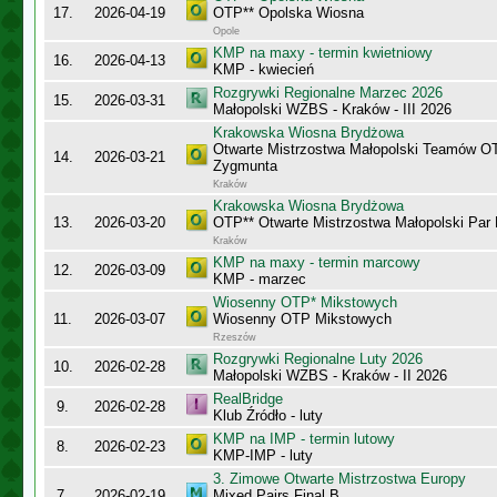
17.
2026-04-19
OTP** Opolska Wiosna
Opole
KMP na maxy - termin kwietniowy
16.
2026-04-13
KMP - kwiecień
Rozgrywki Regionalne Marzec 2026
15.
2026-03-31
Małopolski WZBS - Kraków - III 2026
Krakowska Wiosna Brydżowa
Otwarte Mistrzostwa Małopolski Teamów O
14.
2026-03-21
Zygmunta
Kraków
Krakowska Wiosna Brydżowa
13.
2026-03-20
OTP** Otwarte Mistrzostwa Małopolski Par
Kraków
KMP na maxy - termin marcowy
12.
2026-03-09
KMP - marzec
Wiosenny OTP* Mikstowych
11.
2026-03-07
Wiosenny OTP Mikstowych
Rzeszów
Rozgrywki Regionalne Luty 2026
10.
2026-02-28
Małopolski WZBS - Kraków - II 2026
RealBridge
9.
2026-02-28
Klub Źródło - luty
KMP na IMP - termin lutowy
8.
2026-02-23
KMP-IMP - luty
3. Zimowe Otwarte Mistrzostwa Europy
7.
2026-02-19
Mixed Pairs Final B