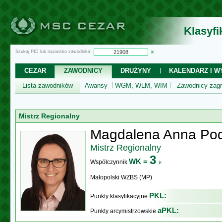
Klasyf
Szukaj PID lub nazwisko zawodnika:
CEZAR
ZAWODNICY
DRUŻYNY
KALENDARZ I WY
Lista zawodników
Awansy
WGM, WLM, WIM
Zawodnicy zagr
Mistrz Regionalny
Magdalena Anna Po
Mistrz Regionalny
3
WK =
Współczynnik
Małopolski WZBS (MP)
PKL:
Punkty klasyfikacyjne
aPKL:
Punkty arcymistrzowskie