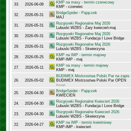
KMP na maxy - termin czerwcowy
33.
2026-06-08
KMP - czerwiec
BridgeSpider - Pajączek
32.
2026-05-31
MAJ
Rozgrywki Regionalne Maj 2026
31.
2026-05-31
Lubuski WZBS - Żary kwiecień-maj
Rozgrywki Regionalne Maj 2026
30.
2026-05-31
Lubuski WZBS - Fundacja I Love Bridge
Rozgrywki Regionalne Maj 2026
29.
2026-05-31
Lubuski WZBS - Skwierzyna
KMP na IMP - termin majowy
28.
2026-05-25
KMP-IMP - maj
KMP na maxy - termin majowy
27.
2026-05-11
KMP - maj
BUDIMEX Mistrzostwa Polski Par na zapi
26.
2026-05-02
BUDIMEX Mistrzostwa Polski Par OPEN
Poznań
BridgeSpider - Pajączek
25.
2026-04-30
KWIECIEŃ
Rozgrywki Regionalne Kwiecień 2026
24.
2026-04-30
Lubuski WZBS - Fundacja I Love Bridge
Rozgrywki Regionalne Kwiecień 2026
23.
2026-04-30
Lubuski WZBS - Skwierzyna
KMP na IMP - termin kwietniowy
22.
2026-04-27
KMP-IMP - kwiecień