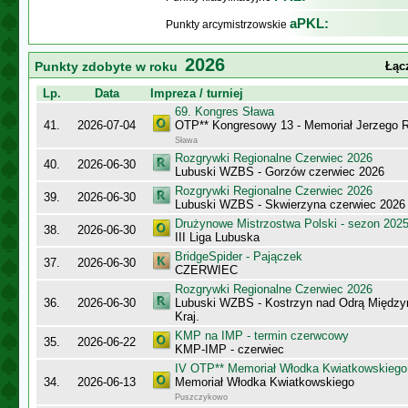
aPKL:
Punkty arcymistrzowskie
2026
Punkty zdobyte w roku
Łąc
Lp.
Data
Impreza / turniej
69. Kongres Sława
41.
2026-07-04
OTP** Kongresowy 13 - Memoriał Jerzego
Sława
Rozgrywki Regionalne Czerwiec 2026
40.
2026-06-30
Lubuski WZBS - Gorzów czerwiec 2026
Rozgrywki Regionalne Czerwiec 2026
39.
2026-06-30
Lubuski WZBS - Skwierzyna czerwiec 2026
Drużynowe Mistrzostwa Polski - sezon 202
38.
2026-06-30
III Liga Lubuska
BridgeSpider - Pajączek
37.
2026-06-30
CZERWIEC
Rozgrywki Regionalne Czerwiec 2026
36.
2026-06-30
Lubuski WZBS - Kostrzyn nad Odrą Międzyr
Kraj.
KMP na IMP - termin czerwcowy
35.
2026-06-22
KMP-IMP - czerwiec
IV OTP** Memoriał Włodka Kwiatkowskiego
34.
2026-06-13
Memoriał Włodka Kwiatkowskiego
Puszczykowo