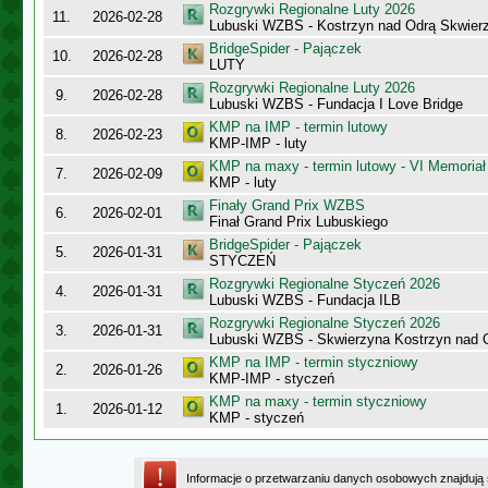
Rozgrywki Regionalne Luty 2026
11.
2026-02-28
Lubuski WZBS - Kostrzyn nad Odrą Skwier
BridgeSpider - Pajączek
10.
2026-02-28
LUTY
Rozgrywki Regionalne Luty 2026
9.
2026-02-28
Lubuski WZBS - Fundacja I Love Bridge
KMP na IMP - termin lutowy
8.
2026-02-23
KMP-IMP - luty
KMP na maxy - termin lutowy - VI Memoriał
7.
2026-02-09
KMP - luty
Finały Grand Prix WZBS
6.
2026-02-01
Finał Grand Prix Lubuskiego
BridgeSpider - Pajączek
5.
2026-01-31
STYCZEŃ
Rozgrywki Regionalne Styczeń 2026
4.
2026-01-31
Lubuski WZBS - Fundacja ILB
Rozgrywki Regionalne Styczeń 2026
3.
2026-01-31
Lubuski WZBS - Skwierzyna Kostrzyn nad 
KMP na IMP - termin styczniowy
2.
2026-01-26
KMP-IMP - styczeń
KMP na maxy - termin styczniowy
1.
2026-01-12
KMP - styczeń
Informacje o przetwarzaniu danych osobowych znajdują