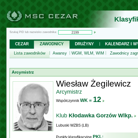
Klasyf
Szukaj PID lub nazwisko zawodnika:
CEZAR
ZAWODNICY
DRUŻYNY
KALENDARZ I WY
Lista zawodników
Awansy
WGM, WLM, WIM
Zawodnicy zagr
Arcymistrz
Wiesław Żegilewicz
Arcymistrz
12
WK =
Współczynnik
Klub
Kłodawka Gorzów Wlkp.
Lubuski WZBS (LB)
PKL:
Punkty klasyfikacyjne