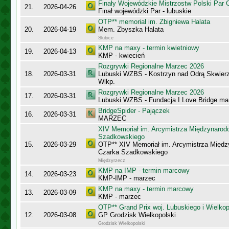
Finały Wojewódzkie Mistrzostw Polski Par
21.
2026-04-26
Finał wojewódzki Par - lubuskie
OTP** memoriał im. Zbigniewa Halata
20.
2026-04-19
Mem. Zbyszka Halata
Słubice
KMP na maxy - termin kwietniowy
19.
2026-04-13
KMP - kwiecień
Rozgrywki Regionalne Marzec 2026
18.
2026-03-31
Lubuski WZBS - Kostrzyn nad Odrą Skwier
Wlkp.
Rozgrywki Regionalne Marzec 2026
17.
2026-03-31
Lubuski WZBS - Fundacja I Love Bridge m
BridgeSpider - Pajączek
16.
2026-03-31
MARZEC
XIV Memoriał im. Arcymistrza Międzynaro
Szadkowskiego
15.
2026-03-29
OTP** XIV Memoriał im. Arcymistrza Międ
Czarka Szadkowskiego
Międzyrzecz
KMP na IMP - termin marcowy
14.
2026-03-23
KMP-IMP - marzec
KMP na maxy - termin marcowy
13.
2026-03-09
KMP - marzec
OTP** Grand Prix woj. Lubuskiego i Wielko
12.
2026-03-08
GP Grodzisk Wielkopolski
Grodzisk Wielkopolski