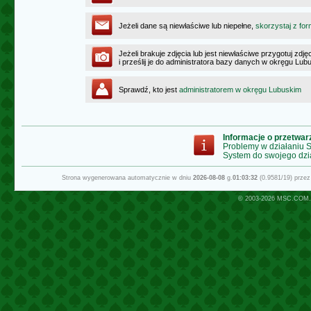
Jeżeli dane są niewłaściwe lub niepełne,
skorzystaj z for
Jeżeli brakuje zdjęcia lub jest niewłaściwe przygotuj zd
i prześlij je do administratora bazy danych w okręgu Lub
Sprawdź, kto jest
administratorem w okręgu Lubuskim
Informacje o przetwa
Problemy w działaniu
System do swojego dzi
Strona wygenerowana automatycznie w dniu
2026-08-08
g.
01:03:32
(0.9581/19) prze
© 2003-2026
MSC.COM.