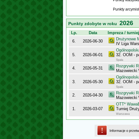
Punkty klasyfi
Punkty arcymis
2026
Punkty zdobyte w roku
Lp.
Data
Impreza / turnie
Drużynowe M
6.
2026-06-30
IV Liga War
Ogólnopolsk
5.
2026-06-01
32. OOM - p
Spała
Rozgrywki R
4.
2026-05-31
Mazowiecki
Ogólnopolsk
3.
2026-05-30
32. OOM - p
Spała
Rozgrywki R
2.
2026-04-30
Mazowiecki
OTT* Wawa
1.
2026-03-07
Turniej Dru
Warszawa
Informacje o przet