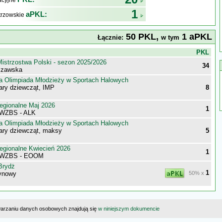
kacyjne
1
aPKL:
trzowskie
50 PKL,
1 aPKL
Łącznie:
w tym
j
PKL
istrzostwa Polski - sezon 2025/2026
34
szawska
a Olimpiada Młodzieży w Sportach Halowych
ary dziewcząt, IMP
8
egionalne Maj 2026
1
 WZBS - ALK
a Olimpiada Młodzieży w Sportach Halowych
ary dziewcząt, maksy
5
egionalne Kwiecień 2026
1
 WZBS - EOOM
Brydż
1
żynowy
50% x
warzaniu danych osobowych znajdują się
w niniejszym dokumencie