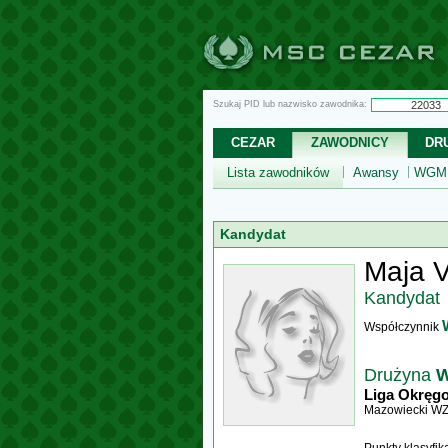
Szukaj PID lub nazwisko zawodnika:
CEZAR
ZAWODNICY
DR
Lista zawodników
Awansy
WGM,
Kandydat
Maja V
Kandydat
Współczynnik
Drużyna
W
Liga Okręg
Mazowiecki W