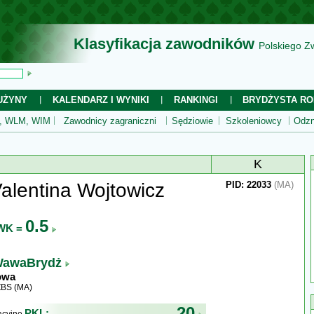
Klasyfikacja zawodników
Polskiego Z
UŻYNY
KALENDARZ I WYNIKI
RANKINGI
BRYDŻYSTA RO
 WLM, WIM
Zawodnicy zagraniczni
Sędziowie
Szkoleniowcy
Odzn
K
alentina Wojtowicz
PID: 22033
(MA)
0.5
WK =
awaBrydż
owa
ZBS (MA)
20
PKL: