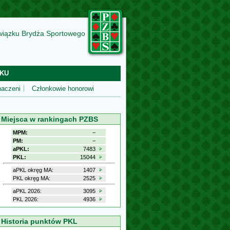
wiązku Brydża Sportowego
KU
aczeni
Członkowie honorowi
Miejsca w rankingach PZBS
MPM:
−
PM:
−
aPKL:
7483
PKL:
15044
aPKL okręg MA:
1407
PKL okręg MA:
2525
aPKL 2026:
3095
PKL 2026:
4936
Historia punktów PKL