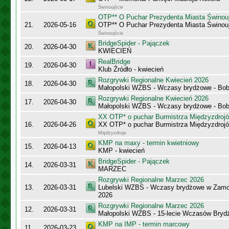
Świnoujście
OTP** O Puchar Prezydenta Miasta Świnou
21.
2026-05-16
OTP** O Puchar Prezydenta Miasta Świnou
Świnoujście
BridgeSpider - Pajączek
20.
2026-04-30
KWIECIEŃ
RealBridge
19.
2026-04-30
Klub Źródło - kwiecień
Rozgrywki Regionalne Kwiecień 2026
18.
2026-04-30
Małopolski WZBS - Wczasy brydżowe - Bobo
Rozgrywki Regionalne Kwiecień 2026
17.
2026-04-30
Małopolski WZBS - Wczasy brydżowe - Bobo
XX OTP* o puchar Burmistrza Międzyzdroj
16.
2026-04-26
XX OTP* o puchar Burmistrza Międzyzdroj
Międzyzdroje
KMP na maxy - termin kwietniowy
15.
2026-04-13
KMP - kwiecień
BridgeSpider - Pajączek
14.
2026-03-31
MARZEC
Rozgrywki Regionalne Marzec 2026
13.
2026-03-31
Lubelski WZBS - Wczasy brydżowe w Zamo
2026
Rozgrywki Regionalne Marzec 2026
12.
2026-03-31
Małopolski WZBS - 15-lecie Wczasów Bryd
KMP na IMP - termin marcowy
11.
2026-03-23