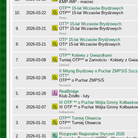
KMP-IMP - marzec
OTP** 15-lat Wczasów Brydżowych
10.
2026-03-22
OTP** 15-lat Wczasów Brydżowych
Rowy
OTT* 15-lat Wczasów Brydżowych
9.
2026-03-21
OTT* 15-lat Wczasów Brydżowych
Rowy
OTI* 15-lat Wczasów Brydżowych
8.
2026-03-21
OTI* 15-lat Wczasów Brydżowych
Rowy
OTP** Kobiety z Gwiazdkami
7.
2026-03-08
Turniej OTP** w Zamościu - Kobiety z Gwi
Zamość
II Mityng Brydżowy o Puchar ZMPSiŚ Szcze
OTT*
6.
2026-02-28
OTP** o Puchar ZMPSiŚ
Szczecin
RealBridge
5.
2026-02-28
Klub Źródło - luty
III OTP ** o Puchar Wójta Gminy Kołbasko
4.
2026-02-07
III OTP ** o Puchar Wójta Gminy Kołbasko
Kołbaskowo
OTP** Turniej Otwarcia
3.
2026-01-31
OTP** Turniej Otwarcia
Szczecin
Rozgrywki Regionalne Styczeń 2026
2.
2026-01-31