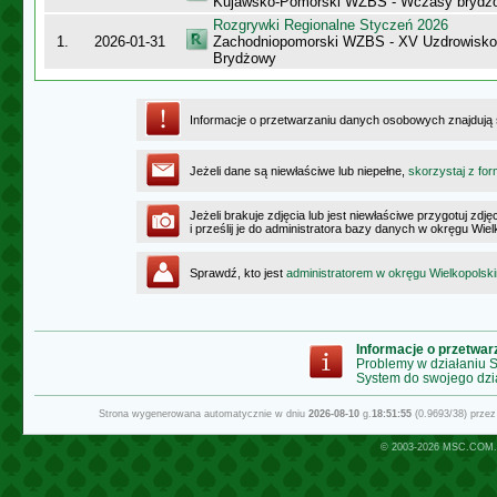
Kujawsko-Pomorski WZBS - Wczasy bryd
Rozgrywki Regionalne Styczeń 2026
1.
2026-01-31
Zachodniopomorski WZBS - XV Uzdrowisk
Brydżowy
Informacje o przetwarzaniu danych osobowych znajdują
Jeżeli dane są niewłaściwe lub niepełne,
skorzystaj z for
Jeżeli brakuje zdjęcia lub jest niewłaściwe przygotuj zd
i prześlij je do administratora bazy danych w okręgu Wie
Sprawdź, kto jest
administratorem w okręgu Wielkopolsk
Informacje o przetwa
Problemy w działaniu
System do swojego dzi
Strona wygenerowana automatycznie w dniu
2026-08-10
g.
18:51:55
(0.9693/38) prze
© 2003-2026
MSC.COM.