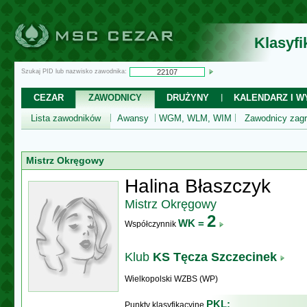
Klasyf
Szukaj PID lub nazwisko zawodnika:
CEZAR
ZAWODNICY
DRUŻYNY
KALENDARZ I WY
Lista zawodników
Awansy
WGM, WLM, WIM
Zawodnicy zagr
Mistrz Okręgowy
Halina Błaszczyk
Mistrz Okręgowy
2
WK =
Współczynnik
Klub
KS Tęcza Szczecinek
Wielkopolski WZBS (WP)
PKL:
Punkty klasyfikacyjne