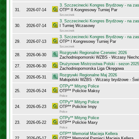
3. Szczecinecki Kongres Brydżowy - na za
31.
2026-07-14
OTP* II Kongresowy Turniej Par
Szczecinek
3. Szczecinecki Kongres Brydżowy - na za
30.
2026-07-14
I Turniej Wczasowy
Szczecinek
3. Szczecinecki Kongres Brydżowy - na za
29.
2026-07-13
OTP* I Kongresowy Turniej Par
Szczecinek
Rozgrywki Regionalne Czerwiec 2026
28.
2026-06-30
Zachodniopomorski WZBS - Wczasy Niecho
Drużynowe Mistrzostwa Polski - sezon 202
27.
2026-06-30
Zachodniopomorska Liga Okręgowa
Rozgrywki Regionalne Maj 2026
26.
2026-05-31
Małopolski WZBS - Wczasy brydżowe - Świ
OTPy** Mityng Police
25.
2026-05-24
OTP** Polickie Maksy
Police
OTPy** Mityng Police
24.
2026-05-23
OTP** Polickie Impy
Police
OTPy** Mityng Police
23.
2026-05-22
OTP** Polickie Maxy
Police
OTP** Memoriał Macieja Kellera
22.
2026-05-17
OTP** Memoriał Pamięci Macieja Kellera