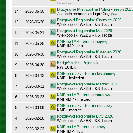
Szczecinek
Drużynowe Mistrzostwa Polski - sezon 202
14.
2026-06-30
Zachodniopomorska Liga Okręgowa
Rozgrywki Regionalne Czerwiec 2026
13.
2026-06-30
Wielkopolski WZBS - KS Tęcza
Rozgrywki Regionalne Maj 2026
12.
2026-05-31
Wielkopolski WZBS - KS Tęcza
KMP na IMP - termin majowy
11.
2026-05-25
KMP-IMP - maj
Rozgrywki Regionalne Kwiecień 2026
10.
2026-04-30
Wielkopolski WZBS - KS Tęcza
BridgeSpider - Pajączek
9.
2026-04-30
KWIECIEŃ
KMP na maxy - termin kwietniowy
8.
2026-04-13
KMP - kwiecień
Rozgrywki Regionalne Marzec 2026
7.
2026-03-31
Wielkopolski WZBS - KS Tęcza
KMP na IMP - termin marcowy
6.
2026-03-23
KMP-IMP - marzec
KMP na maxy - termin marcowy
5.
2026-03-09
KMP - marzec
Rozgrywki Regionalne Luty 2026
4.
2026-02-28
Wielkopolski WZBS - KS Tęcza
KMP na IMP - termin lutowy
3.
2026-02-23
KMP-IMP - luty