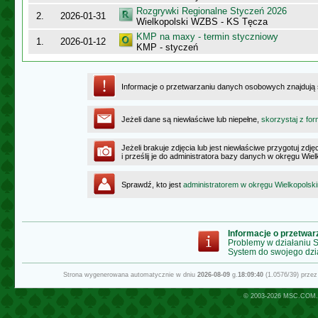
Rozgrywki Regionalne Styczeń 2026
2.
2026-01-31
Wielkopolski WZBS - KS Tęcza
KMP na maxy - termin styczniowy
1.
2026-01-12
KMP - styczeń
Informacje o przetwarzaniu danych osobowych znajdują
Jeżeli dane są niewłaściwe lub niepełne,
skorzystaj z for
Jeżeli brakuje zdjęcia lub jest niewłaściwe przygotuj zd
i prześlij je do administratora bazy danych w okręgu Wie
Sprawdź, kto jest
administratorem w okręgu Wielkopolsk
Informacje o przetwa
Problemy w działaniu
System do swojego dzi
Strona wygenerowana automatycznie w dniu
2026-08-09
g.
18:09:40
(1.0576/39) prze
© 2003-2026
MSC.COM.