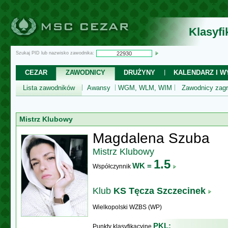
Klasyf
Szukaj PID lub nazwisko zawodnika:
CEZAR
ZAWODNICY
DRUŻYNY
KALENDARZ I WY
Lista zawodników
Awansy
WGM, WLM, WIM
Zawodnicy zagr
Mistrz Klubowy
Magdalena Szuba
Mistrz Klubowy
1.5
WK =
Współczynnik
Klub
KS Tęcza Szczecinek
Wielkopolski WZBS (WP)
PKL:
Punkty klasyfikacyjne