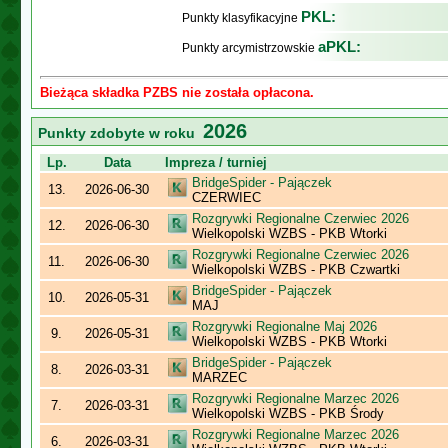
PKL:
Punkty klasyfikacyjne
aPKL:
Punkty arcymistrzowskie
Bieżąca składka PZBS nie została opłacona.
2026
Punkty zdobyte w roku
Lp.
Data
Impreza / turniej
BridgeSpider - Pajączek
13.
2026-06-30
CZERWIEC
Rozgrywki Regionalne Czerwiec 2026
12.
2026-06-30
Wielkopolski WZBS - PKB Wtorki
Rozgrywki Regionalne Czerwiec 2026
11.
2026-06-30
Wielkopolski WZBS - PKB Czwartki
BridgeSpider - Pajączek
10.
2026-05-31
MAJ
Rozgrywki Regionalne Maj 2026
9.
2026-05-31
Wielkopolski WZBS - PKB Wtorki
BridgeSpider - Pajączek
8.
2026-03-31
MARZEC
Rozgrywki Regionalne Marzec 2026
7.
2026-03-31
Wielkopolski WZBS - PKB Środy
Rozgrywki Regionalne Marzec 2026
6.
2026-03-31