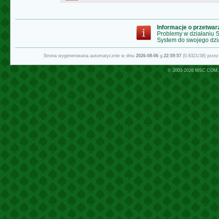
Informacje o przetwa
Problemy w działaniu
System do swojego dzi
Strona wygenerowana automatycznie w dniu
2026-08-06
g.
22:59:57
(0.8321/38) prze
© 2003-2026
MSC.COM.