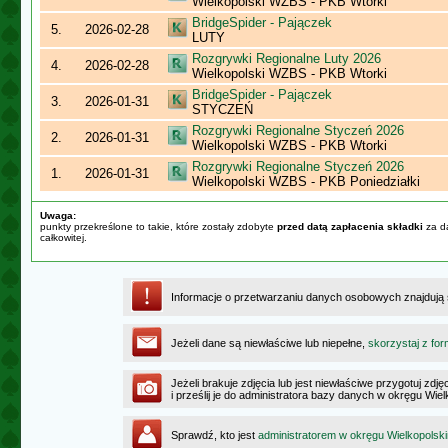
Wielkopolski WZBS - PKB Wtorki
BridgeSpider - Pajączek
5.
2026-02-28
LUTY
Rozgrywki Regionalne Luty 2026
4.
2026-02-28
Wielkopolski WZBS - PKB Wtorki
BridgeSpider - Pajączek
3.
2026-01-31
STYCZEŃ
Rozgrywki Regionalne Styczeń 2026
2.
2026-01-31
Wielkopolski WZBS - PKB Wtorki
Rozgrywki Regionalne Styczeń 2026
1.
2026-01-31
Wielkopolski WZBS - PKB Poniedziałki
Uwaga:
punkty przekreślone to takie, które zostały zdobyte
przed datą zapłacenia składki
za da
całkowitej.
Informacje o przetwarzaniu danych osobowych znajdują
Jeżeli dane są niewłaściwe lub niepełne,
skorzystaj z for
Jeżeli brakuje zdjęcia lub jest niewłaściwe przygotuj zd
i prześlij je do administratora bazy danych w okręgu Wie
Sprawdź, kto jest
administratorem w okręgu Wielkopolsk