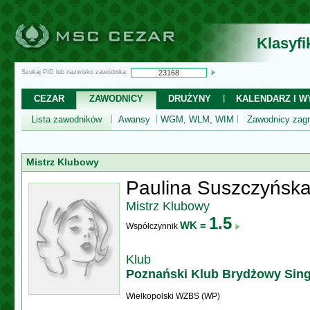
Klasyf
Szukaj PID lub nazwisko zawodnika:
CEZAR
ZAWODNICY
DRUŻYNY
KALENDARZ I WY
Lista zawodników
Awansy
WGM, WLM, WIM
Zawodnicy zagr
Mistrz Klubowy
Paulina Suszczyńsk
Mistrz Klubowy
1.5
WK =
Współczynnik
Klub
Poznański Klub Brydżowy Sing
Wielkopolski WZBS (WP)