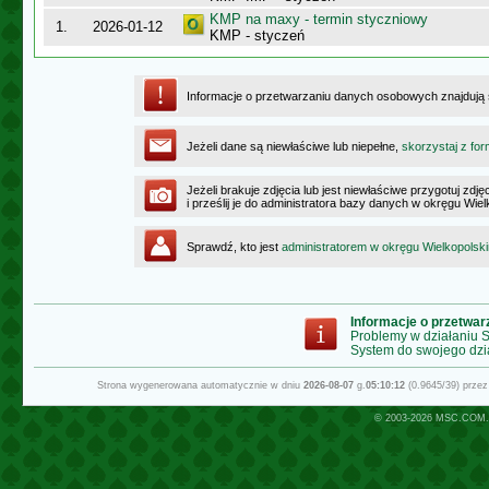
KMP na maxy - termin styczniowy
1.
2026-01-12
KMP - styczeń
Informacje o przetwarzaniu danych osobowych znajdują
Jeżeli dane są niewłaściwe lub niepełne,
skorzystaj z for
Jeżeli brakuje zdjęcia lub jest niewłaściwe przygotuj zd
i prześlij je do administratora bazy danych w okręgu Wie
Sprawdź, kto jest
administratorem w okręgu Wielkopolsk
Informacje o przetwa
Problemy w działaniu
System do swojego dzi
Strona wygenerowana automatycznie w dniu
2026-08-07
g.
05:10:12
(0.9645/39) prze
© 2003-2026
MSC.COM.