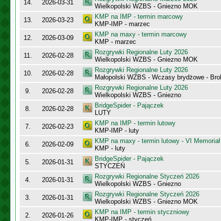
14.
2026-03-31
Wielkopolski WZBS - Gniezno MOK
KMP na IMP - termin marcowy
13.
2026-03-23
KMP-IMP - marzec
KMP na maxy - termin marcowy
12.
2026-03-09
KMP - marzec
Rozgrywki Regionalne Luty 2026
11.
2026-02-28
Wielkopolski WZBS - Gniezno MOK
Rozgrywki Regionalne Luty 2026
10.
2026-02-28
Małopolski WZBS - Wczasy brydżowe - Bro
Rozgrywki Regionalne Luty 2026
9.
2026-02-28
Wielkopolski WZBS - Gniezno
BridgeSpider - Pajączek
8.
2026-02-28
LUTY
KMP na IMP - termin lutowy
7.
2026-02-23
KMP-IMP - luty
KMP na maxy - termin lutowy - VI Memoriał
6.
2026-02-09
KMP - luty
BridgeSpider - Pajączek
5.
2026-01-31
STYCZEŃ
Rozgrywki Regionalne Styczeń 2026
4.
2026-01-31
Wielkopolski WZBS - Gniezno
Rozgrywki Regionalne Styczeń 2026
3.
2026-01-31
Wielkopolski WZBS - Gniezno MOK
KMP na IMP - termin styczniowy
2.
2026-01-26
KMP-IMP - styczeń