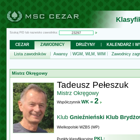
Klasyf
Szukaj PID lub nazwisko zawodnika:
CEZAR
ZAWODNICY
DRUŻYNY
KALENDARZ I WY
Lista zawodników
Awansy
WGM, WLM, WIM
Zawodnicy zagr
Mistrz Okręgowy
Tadeusz Pełeszuk
Mistrz Okręgowy
2
WK =
Współczynnik
Klub
Gnieźnieński Klub Brydż
Wielkopolski WZBS (WP)
PKL:
Punkty klasyfikacyjne