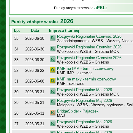
aPKL:
Punkty arcymistrzowskie
2026
Punkty zdobyte w roku
Lp.
Data
Impreza / turniej
Rozgrywki Regionalne Czerwiec 2026
35.
2026-06-30
Zachodniopomorski WZBS - Wczasy Niecho
Rozgrywki Regionalne Czerwiec 2026
34.
2026-06-30
Wielkopolski WZBS - Gniezno MOK
Rozgrywki Regionalne Czerwiec 2026
33.
2026-06-30
Wielkopolski WZBS - Gniezno
KMP na IMP - termin czerwcowy
32.
2026-06-22
KMP-IMP - czerwiec
KMP na maxy - termin czerwcowy
31.
2026-06-08
KMP - czerwiec
Rozgrywki Regionalne Maj 2026
30.
2026-05-31
Wielkopolski WZBS - Gniezno MOK
Rozgrywki Regionalne Maj 2026
29.
2026-05-31
Małopolski WZBS - Wczasy brydżowe - Świ
BridgeSpider - Pajączek
28.
2026-05-31
MAJ
Rozgrywki Regionalne Maj 2026
27.
2026-05-31
Wielkopolski WZBS - Gniezno
Rozgrywki Regionalne Maj 2026