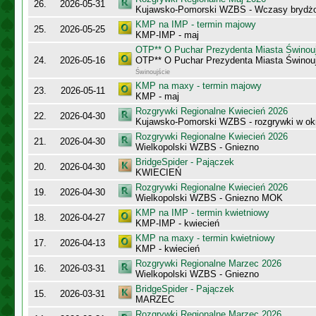
26.
2026-05-31
Kujawsko-Pomorski WZBS - Wczasy bryd
KMP na IMP - termin majowy
25.
2026-05-25
KMP-IMP - maj
OTP** O Puchar Prezydenta Miasta Świnou
24.
2026-05-16
OTP** O Puchar Prezydenta Miasta Świnou
Świnoujście
KMP na maxy - termin majowy
23.
2026-05-11
KMP - maj
Rozgrywki Regionalne Kwiecień 2026
22.
2026-04-30
Kujawsko-Pomorski WZBS - rozgrywki w ok
Rozgrywki Regionalne Kwiecień 2026
21.
2026-04-30
Wielkopolski WZBS - Gniezno
BridgeSpider - Pajączek
20.
2026-04-30
KWIECIEŃ
Rozgrywki Regionalne Kwiecień 2026
19.
2026-04-30
Wielkopolski WZBS - Gniezno MOK
KMP na IMP - termin kwietniowy
18.
2026-04-27
KMP-IMP - kwiecień
KMP na maxy - termin kwietniowy
17.
2026-04-13
KMP - kwiecień
Rozgrywki Regionalne Marzec 2026
16.
2026-03-31
Wielkopolski WZBS - Gniezno
BridgeSpider - Pajączek
15.
2026-03-31
MARZEC
Rozgrywki Regionalne Marzec 2026