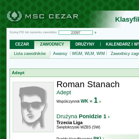
Klasyf
Szukaj PID lub nazwisko zawodnika:
CEZAR
ZAWODNICY
DRUŻYNY
KALENDARZ I WY
Lista zawodników
Awansy
WGM, WLM, WIM
Zawodnicy zagr
Adept
Roman Stanach
Adept
1
WK =
Współczynnik
Drużyna
Ponidzie 1
Trzecia Liga
Świętokrzyski WZBS (SW)
PKL: