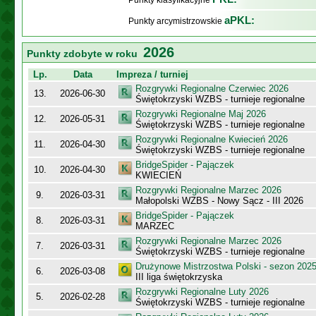
Punkty klasyfikacyjne
aPKL:
Punkty arcymistrzowskie
2026
Punkty zdobyte w roku
Lp.
Data
Impreza / turniej
Rozgrywki Regionalne Czerwiec 2026
13.
2026-06-30
Świętokrzyski WZBS - turnieje regionalne
Rozgrywki Regionalne Maj 2026
12.
2026-05-31
Świętokrzyski WZBS - turnieje regionalne
Rozgrywki Regionalne Kwiecień 2026
11.
2026-04-30
Świętokrzyski WZBS - turnieje regionalne
BridgeSpider - Pajączek
10.
2026-04-30
KWIECIEŃ
Rozgrywki Regionalne Marzec 2026
9.
2026-03-31
Małopolski WZBS - Nowy Sącz - III 2026
BridgeSpider - Pajączek
8.
2026-03-31
MARZEC
Rozgrywki Regionalne Marzec 2026
7.
2026-03-31
Świętokrzyski WZBS - turnieje regionalne
Drużynowe Mistrzostwa Polski - sezon 202
6.
2026-03-08
III liga świętokrzyska
Rozgrywki Regionalne Luty 2026
5.
2026-02-28
Świętokrzyski WZBS - turnieje regionalne