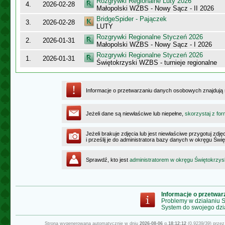
Rozgrywki Regionalne Luty 2026
4.
2026-02-28
Małopolski WZBS - Nowy Sącz - II 2026
BridgeSpider - Pajączek
3.
2026-02-28
LUTY
Rozgrywki Regionalne Styczeń 2026
2.
2026-01-31
Małopolski WZBS - Nowy Sącz - I 2026
Rozgrywki Regionalne Styczeń 2026
1.
2026-01-31
Świętokrzyski WZBS - turnieje regionalne
Informacje o przetwarzaniu danych osobowych znajdują
Jeżeli dane są niewłaściwe lub niepełne,
skorzystaj z for
Jeżeli brakuje zdjęcia lub jest niewłaściwe przygotuj zd
i prześlij je do administratora bazy danych w okręgu Świ
Sprawdź, kto jest
administratorem w okręgu Świętokrzy
Informacje o przetwa
Problemy w działaniu
System do swojego dzi
Strona wygenerowana automatycznie w dniu
2026-08-06
g.
18:12:12
(0.9239/39) prze